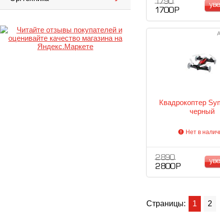
1 790
ув
1 700 Р
А
Квадрокоптер Sy
черный
Нет в налич
2 890
ув
2 800 Р
Страницы:
1
2