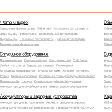
Фото и видео
Объ
Зеркальные фотоаппараты
Объективы
Компактные фотоаппараты
Объек
Экшн камеры
Фотовспышки
Беззеркальные фотоаппараты
Все о
Видеокамеры
Пленочные фотоаппараты
Детские фотоаппараты
Объек
Моментальные фотоаппараты
Объект
Студийное оборудование
Вид
Постоянный свет
Импульсный свет
Синхронизаторы
Софтбоксы
Адапт
Стойки
Фотозонты
Отражатели и панели
Переходники
Плече
Генераторы спецэффектов
Патроны для ламп
Журавли
Фотофоны
Аксес
Ролики
Системы крепления
Фотобоксы и столы для предметной съемки
Видео
Лампы и колбы
Насадки
Сумки для студийного оборудования
Теле
Аккумуляторы для студийного света
Измерительное оборудование
Клетк
Аккумуляторы и зарядные устройства
Кар
Аккумуляторы для фотоаппаратов
Аккумуляторы для телефонов
USB н
Зарядные устройства для фотоаппаратов
Зарядные устройства AA/AAA
(SD) S