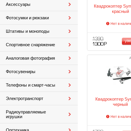
Аксессуары
Квадрокоптер Sym
красный
Фотосумки и рюкзаки
Нет в налич
Штативы и моноподы
1 390
ув
1 300 Р
Спортивное снаряжение
Аналоговая фотография
А
Фотосувениры
Телефоны и смарт-часы
Электротранспорт
Квадрокоптер Sy
черный
Радиоуправляемые
игрушки
Нет в налич
Оргтехника