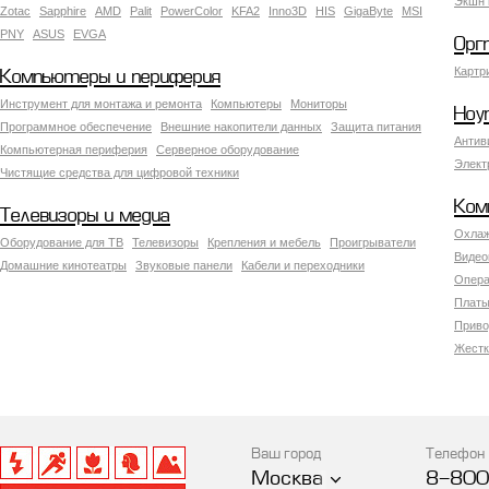
Экшн 
Zotac
Sapphire
AMD
Palit
PowerColor
KFA2
Inno3D
HIS
GigaByte
MSI
PNY
ASUS
EVGA
Орг
Картр
Компьютеры и периферия
Инструмент для монтажа и ремонта
Компьютеры
Мониторы
Ноу
Программное обеспечение
Внешние накопители данных
Защита питания
Антив
Компьютерная периферия
Серверное оборудование
Элект
Чистящие средства для цифровой техники
Ком
Телевизоры и медиа
Охлаж
Оборудование для ТВ
Телевизоры
Крепления и мебель
Проигрыватели
Видео
Домашние кинотеатры
Звуковые панели
Кабели и переходники
Опера
Платы
Приво
Жестк
Ваш город
Телефон
Москва
8-800