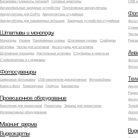
Батарейки (элементы питания)
Сетевые адаптеры
USB н
Автомобильные зарядные устройства
Портативные аккумуляторы
Фот
Аккумуляторы для GoPro
Аккумуляторы студийные
Аккумуляторы для накамерных вспышек
Зарядные устройства студийные
Фотос
Сумки
Штативы и моноподы
Чехлы
Моноподы
Уровни
Панорамные головы
Штативные головы
Слайдеры
Рюкза
Штативы
Чехлы для штативов
Аксессуары для штативов
Ана
Штативные площадки
Настольные штативы
Струбцины и присоски
Стабилизаторы и стедикамы
Фотоп
Фотох
Фотосувениры
Тел
Цифровые фоторамки
USB накопители декоративные
Фотоальбомы
Книги о Фото
Термокружки
Глобусы
Барометры
Аккум
Радио
Проекционное оборудование
Аксес
Крепления для проекторов
Проекторы
Экраны для проекторов
Телеф
Интерактивное оборудование
Допол
Мини 
Майнинг ферма
Вид
Видеокарты