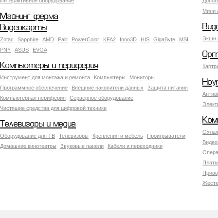
Интерактивное оборудование
Допол
Мини 
Майнинг ферма
Вид
Видеокарты
Экшн 
Zotac
Sapphire
AMD
Palit
PowerColor
KFA2
Inno3D
HIS
GigaByte
MSI
PNY
ASUS
EVGA
Орг
Компьютеры и периферия
Картр
Инструмент для монтажа и ремонта
Компьютеры
Мониторы
Ноу
Программное обеспечение
Внешние накопители данных
Защита питания
Антив
Компьютерная периферия
Серверное оборудование
Элект
Чистящие средства для цифровой техники
Ком
Телевизоры и медиа
Охлаж
Оборудование для ТВ
Телевизоры
Крепления и мебель
Проигрыватели
Видео
Домашние кинотеатры
Звуковые панели
Кабели и переходники
Опера
Платы
Приво
Жестк