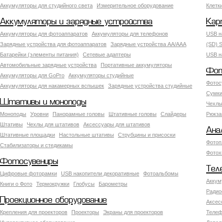
Аккумуляторы для студийного света
Измерительное оборудование
Клетк
Аккумуляторы и зарядные устройства
Кар
Аккумуляторы для фотоаппаратов
Аккумуляторы для телефонов
USB н
Зарядные устройства для фотоаппаратов
Зарядные устройства AA/AAA
(SD) S
Батарейки (элементы питания)
Сетевые адаптеры
USB н
Автомобильные зарядные устройства
Портативные аккумуляторы
Фот
Аккумуляторы для GoPro
Аккумуляторы студийные
Фотос
Аккумуляторы для накамерных вспышек
Зарядные устройства студийные
Сумки
Штативы и моноподы
Чехлы
Моноподы
Уровни
Панорамные головы
Штативные головы
Слайдеры
Рюкза
Штативы
Чехлы для штативов
Аксессуары для штативов
Ана
Штативные площадки
Настольные штативы
Струбцины и присоски
Фотоп
Стабилизаторы и стедикамы
Фотох
Фотосувениры
Тел
Цифровые фоторамки
USB накопители декоративные
Фотоальбомы
Аккум
Книги о Фото
Термокружки
Глобусы
Барометры
Радио
Проекционное оборудование
Аксес
Крепления для проекторов
Проекторы
Экраны для проекторов
Телеф