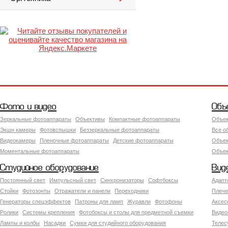
Фото и видео
Объ
Зеркальные фотоаппараты
Объективы
Компактные фотоаппараты
Объек
Экшн камеры
Фотовспышки
Беззеркальные фотоаппараты
Все о
Видеокамеры
Пленочные фотоаппараты
Детские фотоаппараты
Объек
Моментальные фотоаппараты
Объект
Студийное оборудование
Вид
Постоянный свет
Импульсный свет
Синхронизаторы
Софтбоксы
Адапт
Стойки
Фотозонты
Отражатели и панели
Переходники
Плече
Генераторы спецэффектов
Патроны для ламп
Журавли
Фотофоны
Аксес
Ролики
Системы крепления
Фотобоксы и столы для предметной съемки
Видео
Лампы и колбы
Насадки
Сумки для студийного оборудования
Теле