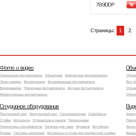
79 900 Р
Страницы:
1
2
Фото и видео
Объ
Зеркальные фотоаппараты
Объективы
Компактные фотоаппараты
Объек
Экшн камеры
Фотовспышки
Беззеркальные фотоаппараты
Все о
Видеокамеры
Пленочные фотоаппараты
Детские фотоаппараты
Объек
Моментальные фотоаппараты
Объект
Студийное оборудование
Вид
Постоянный свет
Импульсный свет
Синхронизаторы
Софтбоксы
Адапт
Стойки
Фотозонты
Отражатели и панели
Переходники
Плече
Генераторы спецэффектов
Патроны для ламп
Журавли
Фотофоны
Аксес
Ролики
Системы крепления
Фотобоксы и столы для предметной съемки
Видео