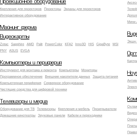
Проекционное оборудование
Аксес
Крепления для проекторов
Проекторы
Экраны для проекторов
Телеф
Интерактивное оборудование
Допол
Мини 
Майнинг ферма
Вид
Видеокарты
Экшн 
Zotac
Sapphire
AMD
Palit
PowerColor
KFA2
Inno3D
HIS
GigaByte
MSI
PNY
ASUS
EVGA
Орг
Картр
Компьютеры и периферия
Инструмент для монтажа и ремонта
Компьютеры
Мониторы
Ноу
Программное обеспечение
Внешние накопители данных
Защита питания
Антив
Компьютерная периферия
Серверное оборудование
Элект
Чистящие средства для цифровой техники
Ком
Телевизоры и медиа
Охлаж
Оборудование для ТВ
Телевизоры
Крепления и мебель
Проигрыватели
Видео
Домашние кинотеатры
Звуковые панели
Кабели и переходники
Опера
Платы
Приво