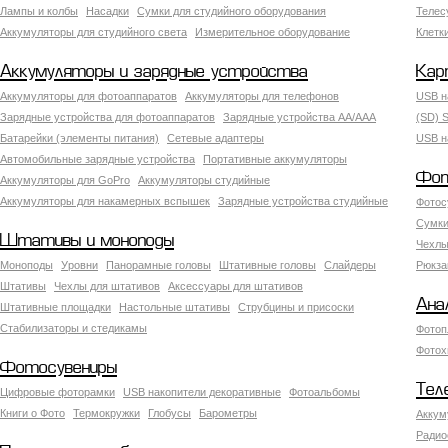
Лампы и колбы
Насадки
Сумки для студийного оборудования
Теле
Аккумуляторы для студийного света
Измерительное оборудование
Клетк
Аккумуляторы и зарядные устройства
Кар
Аккумуляторы для фотоаппаратов
Аккумуляторы для телефонов
USB н
Зарядные устройства для фотоаппаратов
Зарядные устройства AA/AAA
(SD) S
Батарейки (элементы питания)
Сетевые адаптеры
USB н
Автомобильные зарядные устройства
Портативные аккумуляторы
Фот
Аккумуляторы для GoPro
Аккумуляторы студийные
Аккумуляторы для накамерных вспышек
Зарядные устройства студийные
Фотос
Сумки
Штативы и моноподы
Чехлы
Моноподы
Уровни
Панорамные головы
Штативные головы
Слайдеры
Рюкза
Штативы
Чехлы для штативов
Аксессуары для штативов
Ана
Штативные площадки
Настольные штативы
Струбцины и присоски
Стабилизаторы и стедикамы
Фотоп
Фотох
Фотосувениры
Тел
Цифровые фоторамки
USB накопители декоративные
Фотоальбомы
Книги о Фото
Термокружки
Глобусы
Барометры
Аккум
Радио