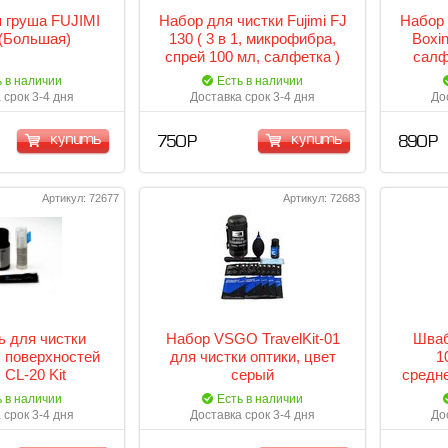
 груша FUJIMI
Набор для чистки Fujimi FJ
Набор 
(Большая)
130 ( 3 в 1, микрофибра,
Boxin
спрей 100 мл, салфетка )
салф
ь в наличии
Есть в наличии
 срок 3-4 дня
Доставка срок 3-4 дня
До
купить
купить
750 Р
890 Р
Артикул: 72677
Артикул: 72683
 для чистки
Набор VSGO TravelKit-01
Шва
 поверхностей
для чистки оптики, цвет
1
CL-20 Kit
серый
средн
ь в наличии
Есть в наличии
 срок 3-4 дня
Доставка срок 3-4 дня
До