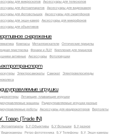
сессуары для микроскопов
Аксессуары для телескопов
сессуары для фотоаппаратов
Аксессуары для видеокамер
сессуары для фотовспышек
Аксессуары для смартфонов
сессуары для экшн-камер
Аксессуары для микрофонов
сессуары для объективов
портивное снаряжение
евматика
Компасы
Металлоискатели
Оптические прицелы
лодная пристрелка
Фонари и ЛЦУ
Крепления для прицелов
ушники активные
Аксессуары
Фотоловушки
лектротранспорт
роскутеры
Электросамокаты
Самокат
Электровелосипеды
ноколеса
адиоуправляемые игрушки
адрокоптеры
Летающие, плавающие игрушки
диоуправляемые машины
Радиоуправляемые игрушки разные
диоуправляемые роботы
Аксессуары для квадрокоптеров
Вертолеты
У. Товар (Trade IN)
У Фотоаппараты
Б.У Объективы
Б.У Вспышки
Б.У разное
У Видеокамеры
Ретро фототехника
Б.У Телефоны
Б.У. Экшн камеры