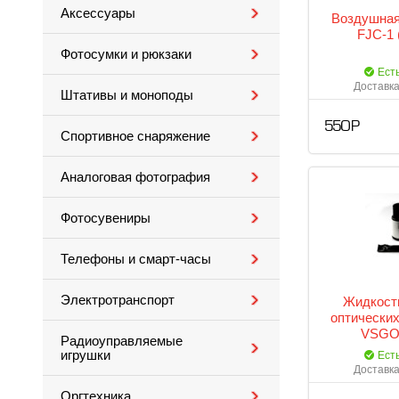
Аксессуары
Воздушная
FJC-1 
Фотосумки и рюкзаки
Ест
Доставка
Штативы и моноподы
550 Р
Спортивное снаряжение
Аналоговая фотография
Фотосувениры
Телефоны и смарт-часы
Электротранспорт
Жидкость
оптических
VSGO 
Радиоуправляемые
игрушки
Ест
Доставка
Оргтехника