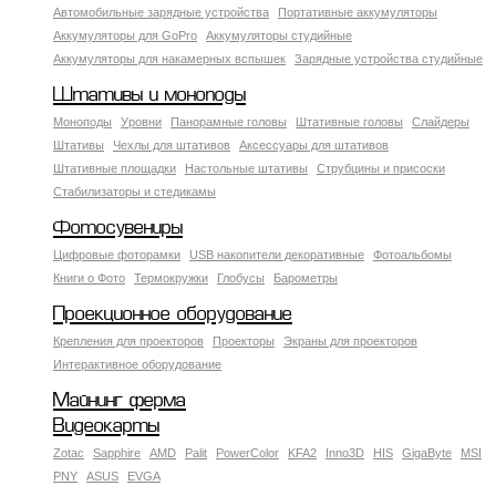
Автомобильные зарядные устройства
Портативные аккумуляторы
Аккумуляторы для GoPro
Аккумуляторы студийные
Аккумуляторы для накамерных вспышек
Зарядные устройства студийные
Штативы и моноподы
Моноподы
Уровни
Панорамные головы
Штативные головы
Слайдеры
Штативы
Чехлы для штативов
Аксессуары для штативов
Штативные площадки
Настольные штативы
Струбцины и присоски
Стабилизаторы и стедикамы
Фотосувениры
Цифровые фоторамки
USB накопители декоративные
Фотоальбомы
Книги о Фото
Термокружки
Глобусы
Барометры
Проекционное оборудование
Крепления для проекторов
Проекторы
Экраны для проекторов
Интерактивное оборудование
Майнинг ферма
Видеокарты
Zotac
Sapphire
AMD
Palit
PowerColor
KFA2
Inno3D
HIS
GigaByte
MSI
PNY
ASUS
EVGA