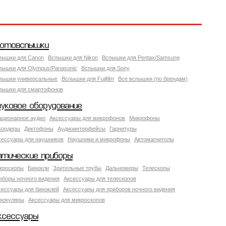
отовспышки
пышки для Canon
Вспышки для Nikon
Вспышки для Pentax/Samsung
пышки для Olympus/Panasonic
Вспышки для Sony
пышки универсальные
Вспышки для Fujifilm
Все вспышки (по брендам)
пышки для смартофонов
вуковое оборудование
ационарное аудио
Аксессуары для микрофонов
Микрофоны
кордеры
Диктофоны
Аудиоинтерфейсы
Гарнитуры
сессуары для наушников
Наушники и микрофоны
Автомагнитолы
птические приборы
кроскопы
Бинокли
Зрительные трубы
Дальномеры
Телескопы
иборы ночного видения
Аксессуары для телескопов
сессуары для биноклей
Аксессуары для приборов ночного видения
нокуляры
Аксессуары для микроскопов
ксессуары