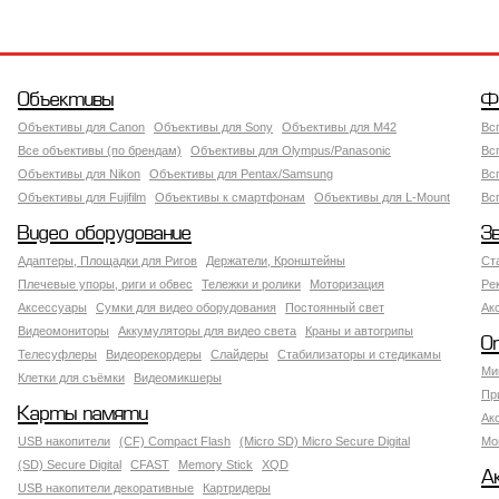
Объективы
Ф
Объективы для Canon
Объективы для Sony
Объективы для M42
Вс
Все объективы (по брендам)
Объективы для Olympus/Panasonic
Вс
Объективы для Nikon
Объективы для Pentax/Samsung
Вс
Объективы для Fujifilm
Объективы к смартфонам
Объективы для L-Mount
Вс
Видео оборудование
З
Адаптеры, Площадки для Ригов
Держатели, Кронштейны
Ст
Плечевые упоры, риги и обвес
Тележки и ролики
Моторизация
Ре
Аксессуары
Сумки для видео оборудования
Постоянный свет
Ак
Видеомониторы
Аккумуляторы для видео света
Краны и автогрипы
О
Телесуфлеры
Видеорекордеры
Слайдеры
Стабилизаторы и стедикамы
Ми
Клетки для съёмки
Видеомикшеры
Пр
Карты памяти
Ак
USB накопители
(CF) Compact Flash
(Micro SD) Micro Secure Digital
Мо
(SD) Secure Digital
CFAST
Memory Stick
XQD
А
USB накопители декоративные
Картридеры