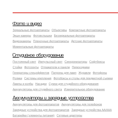
Фото и видео
Зеркальные фотоаппараты
Объективы
Компактные фотоаппараты
Экшн камеры
Фотовспышки
Беззеркальные фотоаппараты
Видеокамеры
Пленочные фотоаппараты
Детские фотоаппараты
Моментальные фотоаппараты
Студийное оборудование
Постоянный свет
Импульсный свет
Синхронизаторы
Софтбоксы
Стойки
Фотозонты
Отражатели и панели
Переходники
Генераторы спецэффектов
Патроны для ламп
Журавли
Фотофоны
Ролики
Системы крепления
Фотобоксы и столы для предметной съемки
Лампы и колбы
Насадки
Сумки для студийного оборудования
Аккумуляторы для студийного света
Измерительное оборудование
Аккумуляторы и зарядные устройства
Аккумуляторы для фотоаппаратов
Аккумуляторы для телефонов
Зарядные устройства для фотоаппаратов
Зарядные устройства AA/AAA
Батарейки (элементы питания)
Сетевые адаптеры