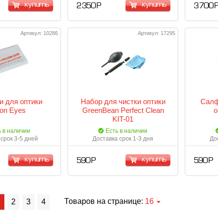
купить
купить
2 350 Р
3 700 
Артикул: 10286
Артикул: 17295
 для оптики
Набор для чистки оптики
Салф
con Eyes
GreenBean Perfect Clean
о
KIT-01
ь в наличии
Есть в наличии
срок 3-5 дней
Доставка срок 1-3 дня
До
купить
купить
590 Р
590 Р
Товаров на странице:
16
1
2
3
4