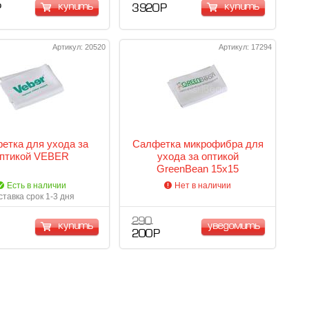
купить
купить
Р
3 920 Р
Артикул: 20520
Артикул: 17294
етка для ухода за
Салфетка микрофибра для
птикой VEBER
ухода за оптикой
GreenBean 15x15
Есть в наличии
Нет в наличии
ставка срок 1-3 дня
290
купить
уведомить
200 Р