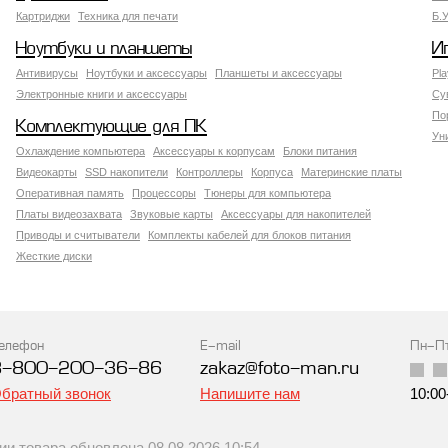
Картриджи
Техника для печати
Б.
Ноутбуки и планшеты
И
Антивирусы
Ноутбуки и аксессуары
Планшеты и аксессуары
Pla
Электронные книги и аксессуары
Су
По
Комплектующие для ПК
Ун
Охлаждение компьютера
Аксессуары к корпусам
Блоки питания
Видеокарты
SSD накопители
Контроллеры
Корпуса
Материнские платы
Оперативная память
Процессоры
Тюнеры для компьютера
Платы видеозахвата
Звуковые карты
Аксессуары для накопителей
Приводы и считыватели
Комплекты кабелей для блоков питания
Жесткие диски
елефон
E-mail
Пн-П
8-800-200-36-86
zakaz@foto-man.ru
братный звонок
Напишите нам
10:00
 товара обновлена 08.08.2026 10:54