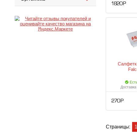
1 820 Р
Салфетки
Fal
Ест
Доставка 
270 Р
Страницы: