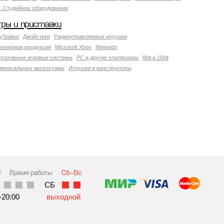
У. Студийное оборудование
гры и приставки
yStation
Джойстики
Радиоуправляемые игрушки
венирная продукция
Microsoft Xbox
Nintendo
ртативные игровые системы
PC и другие платформы
8bit и 16bit
иверсальные аксессуары
Игрушки и конструкторы
т
Время работы
Сб-Вс
СБ
-20:00
выходной