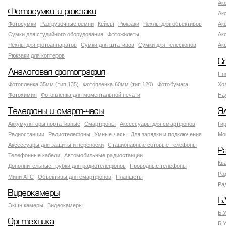
Ак
Фотосумки и рюкзаки
Ак
Фотосумки
Разгрузочные ремни
Кейсы
Рюкзаки
Чехлы для объективов
Ак
Сумки для студийного оборудования
Фотожилеты
Ак
Чехлы для фотоаппаратов
Сумки для штативов
Сумки для телескопов
Ак
Рюкзаки для коптеров
С
Аналоговая фотография
Пн
Фотопленка 35мм (тип 135)
Фотопленка 60мм (тип 120)
Фотобумага
Хо
Фотохимия
Фотопленка для моментальной печати
На
Телефоны и смарт-часы
Э
Аккумуляторы портативные
Смартфоны
Аксессуары для смартфонов
Ги
Радиостанции
Радиотелефоны
Умные часы
Для зарядки и подключения
Мо
Аксессуары для защиты и переноски
Стационарные сотовые телефоны
Р
Телефонные кабели
Автомобильные радиостанции
Кв
Дополнительные трубки для радиотелефонов
Проводные телефоны
Ра
Мини АТС
Объективы для смартфонов
Планшеты
Ра
Видеокамеры
Б.
Экшн камеры
Видеокамеры
Б.
Оргтехника
Б.