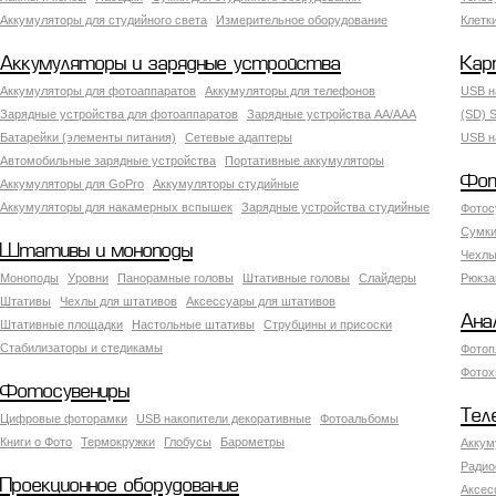
Аккумуляторы для студийного света
Измерительное оборудование
Клетк
Аккумуляторы и зарядные устройства
Кар
Аккумуляторы для фотоаппаратов
Аккумуляторы для телефонов
USB н
Зарядные устройства для фотоаппаратов
Зарядные устройства AA/AAA
(SD) S
Батарейки (элементы питания)
Сетевые адаптеры
USB н
Автомобильные зарядные устройства
Портативные аккумуляторы
Фот
Аккумуляторы для GoPro
Аккумуляторы студийные
Аккумуляторы для накамерных вспышек
Зарядные устройства студийные
Фотос
Сумки
Штативы и моноподы
Чехлы
Моноподы
Уровни
Панорамные головы
Штативные головы
Слайдеры
Рюкза
Штативы
Чехлы для штативов
Аксессуары для штативов
Ана
Штативные площадки
Настольные штативы
Струбцины и присоски
Стабилизаторы и стедикамы
Фотоп
Фотох
Фотосувениры
Тел
Цифровые фоторамки
USB накопители декоративные
Фотоальбомы
Книги о Фото
Термокружки
Глобусы
Барометры
Аккум
Радио
Проекционное оборудование
Аксес