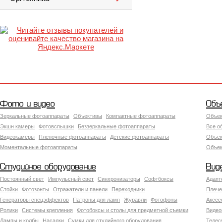
Фото и видео
Объ
Зеркальные фотоаппараты
Объективы
Компактные фотоаппараты
Объек
Экшн камеры
Фотовспышки
Беззеркальные фотоаппараты
Все о
Видеокамеры
Пленочные фотоаппараты
Детские фотоаппараты
Объек
Моментальные фотоаппараты
Объект
Студийное оборудование
Вид
Постоянный свет
Импульсный свет
Синхронизаторы
Софтбоксы
Адапт
Стойки
Фотозонты
Отражатели и панели
Переходники
Плече
Генераторы спецэффектов
Патроны для ламп
Журавли
Фотофоны
Аксес
Ролики
Системы крепления
Фотобоксы и столы для предметной съемки
Видео
Лампы и колбы
Насадки
Сумки для студийного оборудования
Теле