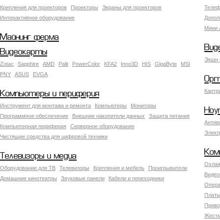
Крепления для проекторов
Проекторы
Экраны для проекторов
Телеф
Интерактивное оборудование
Допол
Мини 
Майнинг ферма
Вид
Видеокарты
Экшн 
Zotac
Sapphire
AMD
Palit
PowerColor
KFA2
Inno3D
HIS
GigaByte
MSI
PNY
ASUS
EVGA
Орг
Картр
Компьютеры и периферия
Инструмент для монтажа и ремонта
Компьютеры
Мониторы
Ноу
Программное обеспечение
Внешние накопители данных
Защита питания
Антив
Компьютерная периферия
Серверное оборудование
Элект
Чистящие средства для цифровой техники
Ком
Телевизоры и медиа
Охлаж
Оборудование для ТВ
Телевизоры
Крепления и мебель
Проигрыватели
Видео
Домашние кинотеатры
Звуковые панели
Кабели и переходники
Опера
Платы
Приво
Жестк