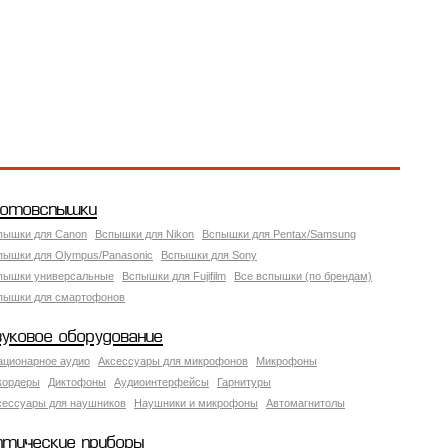
отовспышки
пышки для Canon
Вспышки для Nikon
Вспышки для Pentax/Samsung
пышки для Olympus/Panasonic
Вспышки для Sony
пышки универсальные
Вспышки для Fujifilm
Все вспышки (по брендам)
пышки для смартофонов
вуковое оборудование
ационарное аудио
Аксессуары для микрофонов
Микрофоны
кордеры
Диктофоны
Аудиоинтерфейсы
Гарнитуры
сессуары для наушников
Наушники и микрофоны
Автомагнитолы
птические приборы