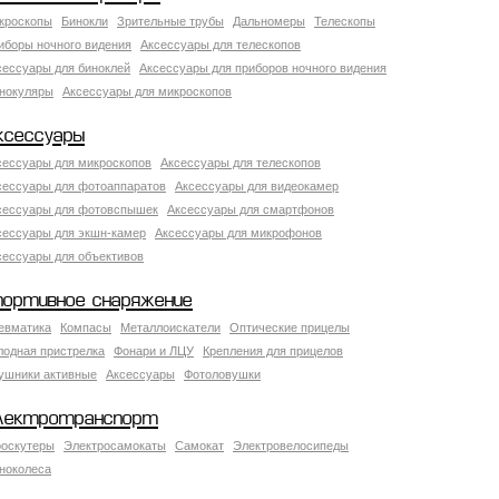
кроскопы
Бинокли
Зрительные трубы
Дальномеры
Телескопы
иборы ночного видения
Аксессуары для телескопов
сессуары для биноклей
Аксессуары для приборов ночного видения
нокуляры
Аксессуары для микроскопов
ксессуары
сессуары для микроскопов
Аксессуары для телескопов
сессуары для фотоаппаратов
Аксессуары для видеокамер
сессуары для фотовспышек
Аксессуары для смартфонов
сессуары для экшн-камер
Аксессуары для микрофонов
сессуары для объективов
портивное снаряжение
евматика
Компасы
Металлоискатели
Оптические прицелы
лодная пристрелка
Фонари и ЛЦУ
Крепления для прицелов
ушники активные
Аксессуары
Фотоловушки
лектротранспорт
роскутеры
Электросамокаты
Самокат
Электровелосипеды
ноколеса