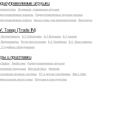
адиоуправляемые игрушки
адрокоптеры
Летающие, плавающие игрушки
диоуправляемые машины
Радиоуправляемые игрушки разные
диоуправляемые роботы
Аксессуары для квадрокоптеров
Вертолеты
У. Товар (Trade IN)
У Фотоаппараты
Б.У Объективы
Б.У Вспышки
Б.У разное
У Видеокамеры
Ретро фототехника
Б.У Телефоны
Б.У. Экшн камеры
У. Студийное оборудование
гры и приставки
yStation
Джойстики
Радиоуправляемые игрушки
венирная продукция
Microsoft Xbox
Nintendo
ртативные игровые системы
PC и другие платформы
8bit и 16bit
иверсальные аксессуары
Игрушки и конструкторы