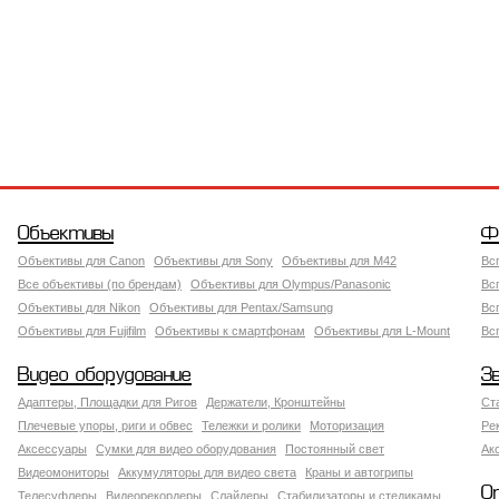
Объективы
Ф
Объективы для Canon
Объективы для Sony
Объективы для M42
Вс
Все объективы (по брендам)
Объективы для Olympus/Panasonic
Вс
Объективы для Nikon
Объективы для Pentax/Samsung
Вс
Объективы для Fujifilm
Объективы к смартфонам
Объективы для L-Mount
Вс
Видео оборудование
З
Адаптеры, Площадки для Ригов
Держатели, Кронштейны
Ст
Плечевые упоры, риги и обвес
Тележки и ролики
Моторизация
Ре
Аксессуары
Сумки для видео оборудования
Постоянный свет
Ак
Видеомониторы
Аккумуляторы для видео света
Краны и автогрипы
О
Телесуфлеры
Видеорекордеры
Слайдеры
Стабилизаторы и стедикамы