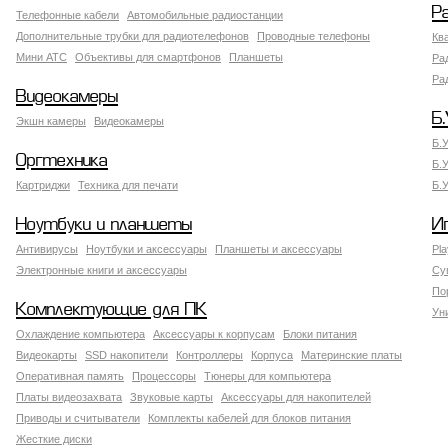
Р
Телефонные кабели
Автомобильные радиостанции
Дополнительные трубки для радиотелефонов
Проводные телефоны
Кв
Мини АТС
Объективы для смартфонов
Планшеты
Ра
Ра
Видеокамеры
Б.
Экшн камеры
Видеокамеры
Б.
Оргтехника
Б.
Картриджи
Техника для печати
Б.
Ноутбуки и планшеты
И
Антивирусы
Ноутбуки и аксессуары
Планшеты и аксессуары
Pla
Электронные книги и аксессуары
Су
По
Комплектующие для ПК
Ун
Охлаждение компьютера
Аксессуары к корпусам
Блоки питания
Видеокарты
SSD накопители
Контроллеры
Корпуса
Материнские платы
Оперативная память
Процессоры
Тюнеры для компьютера
Платы видеозахвата
Звуковые карты
Аксессуары для накопителей
Приводы и считыватели
Комплекты кабелей для блоков питания
Жесткие диски