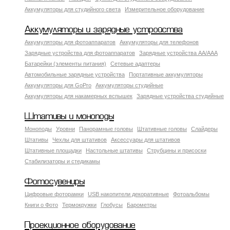
Аккумуляторы для студийного света
Измерительное оборудование
Аккумуляторы и зарядные устройства
Аккумуляторы для фотоаппаратов
Аккумуляторы для телефонов
Зарядные устройства для фотоаппаратов
Зарядные устройства AA/AAA
Батарейки (элементы питания)
Сетевые адаптеры
Автомобильные зарядные устройства
Портативные аккумуляторы
Аккумуляторы для GoPro
Аккумуляторы студийные
Аккумуляторы для накамерных вспышек
Зарядные устройства студийные
Штативы и моноподы
Моноподы
Уровни
Панорамные головы
Штативные головы
Слайдеры
Штативы
Чехлы для штативов
Аксессуары для штативов
Штативные площадки
Настольные штативы
Струбцины и присоски
Стабилизаторы и стедикамы
Фотосувениры
Цифровые фоторамки
USB накопители декоративные
Фотоальбомы
Книги о Фото
Термокружки
Глобусы
Барометры
Проекционное оборудование