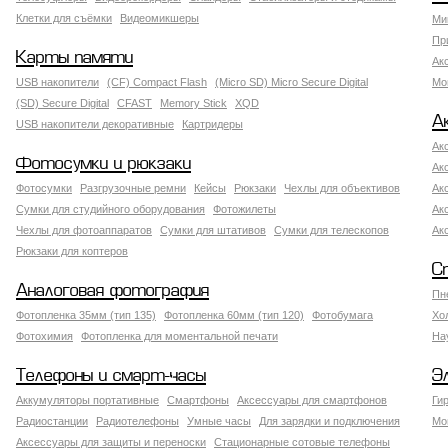
Клетки для съёмки
Видеомикшеры
Ми
Пр
Карты памяти
Ак
USB накопители
(CF) Compact Flash
(Micro SD) Micro Secure Digital
Мо
(SD) Secure Digital
CFAST
Memory Stick
XQD
А
USB накопители декоративные
Картридеры
Ак
Фотосумки и рюкзаки
Ак
Фотосумки
Разгрузочные ремни
Кейсы
Рюкзаки
Чехлы для объективов
Ак
Сумки для студийного оборудования
Фотожилеты
Ак
Чехлы для фотоаппаратов
Сумки для штативов
Сумки для телескопов
Ак
Рюкзаки для коптеров
С
Аналоговая фотография
Пн
Фотопленка 35мм (тип 135)
Фотопленка 60мм (тип 120)
Фотобумага
Хо
Фотохимия
Фотопленка для моментальной печати
На
Телефоны и смарт-часы
Э
Аккумуляторы портативные
Смартфоны
Аксессуары для смартфонов
Ги
Радиостанции
Радиотелефоны
Умные часы
Для зарядки и подключения
Мо
Аксессуары для защиты и переноски
Стационарные сотовые телефоны