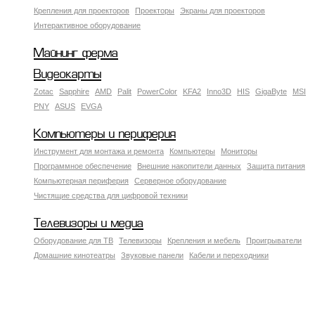
Крепления для проекторов
Проекторы
Экраны для проекторов
Интерактивное оборудование
Майнинг ферма
Видеокарты
Zotac
Sapphire
AMD
Palit
PowerColor
KFA2
Inno3D
HIS
GigaByte
MSI
PNY
ASUS
EVGA
Компьютеры и периферия
Инструмент для монтажа и ремонта
Компьютеры
Мониторы
Программное обеспечение
Внешние накопители данных
Защита питания
Компьютерная периферия
Серверное оборудование
Чистящие средства для цифровой техники
Телевизоры и медиа
Оборудование для ТВ
Телевизоры
Крепления и мебель
Проигрыватели
Домашние кинотеатры
Звуковые панели
Кабели и переходники