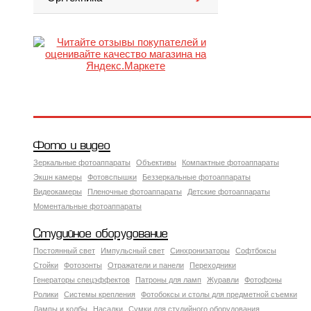
Фото и видео
Зеркальные фотоаппараты
Объективы
Компактные фотоаппараты
Экшн камеры
Фотовспышки
Беззеркальные фотоаппараты
Видеокамеры
Пленочные фотоаппараты
Детские фотоаппараты
Моментальные фотоаппараты
Студийное оборудование
Постоянный свет
Импульсный свет
Синхронизаторы
Софтбоксы
Стойки
Фотозонты
Отражатели и панели
Переходники
Генераторы спецэффектов
Патроны для ламп
Журавли
Фотофоны
Ролики
Системы крепления
Фотобоксы и столы для предметной съемки
Лампы и колбы
Насадки
Сумки для студийного оборудования