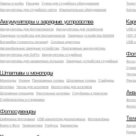
Лампы и колбы
Насадки
Сумки для студийного оборудования
Теле
Аккумуляторы для студийного света
Измерительное оборудование
Клетк
Аккумуляторы и зарядные устройства
Кар
Аккумуляторы для фотоаппаратов
Аккумуляторы для телефонов
USB н
Зарядные устройства для фотоаппаратов
Зарядные устройства AA/AAA
(SD) S
Батарейки (элементы питания)
Сетевые адаптеры
USB н
Автомобильные зарядные устройства
Портативные аккумуляторы
Фот
Аккумуляторы для GoPro
Аккумуляторы студийные
Аккумуляторы для накамерных вспышек
Зарядные устройства студийные
Фотос
Сумки
Штативы и моноподы
Чехлы
Моноподы
Уровни
Панорамные головы
Штативные головы
Слайдеры
Рюкза
Штативы
Чехлы для штативов
Аксессуары для штативов
Ана
Штативные площадки
Настольные штативы
Струбцины и присоски
Стабилизаторы и стедикамы
Фотоп
Фотох
Фотосувениры
Тел
Цифровые фоторамки
USB накопители декоративные
Фотоальбомы
Книги о Фото
Термокружки
Глобусы
Барометры
Аккум
Радио