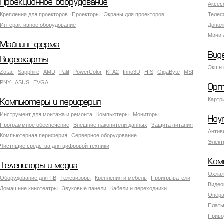
Проекционное оборудование
Аксес
Крепления для проекторов
Проекторы
Экраны для проекторов
Телеф
Интерактивное оборудование
Допол
Мини 
Майнинг ферма
Вид
Видеокарты
Экшн 
Zotac
Sapphire
AMD
Palit
PowerColor
KFA2
Inno3D
HIS
GigaByte
MSI
PNY
ASUS
EVGA
Орг
Картр
Компьютеры и периферия
Инструмент для монтажа и ремонта
Компьютеры
Мониторы
Ноу
Программное обеспечение
Внешние накопители данных
Защита питания
Антив
Компьютерная периферия
Серверное оборудование
Элект
Чистящие средства для цифровой техники
Ком
Телевизоры и медиа
Охлаж
Оборудование для ТВ
Телевизоры
Крепления и мебель
Проигрыватели
Видео
Домашние кинотеатры
Звуковые панели
Кабели и переходники
Опера
Платы
Приво