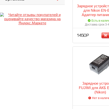
Зарядное устройст
для Nikon EN-
Адаптер питани
мощностью 5 Вт (
Есть в нали
дисплей, система
Доставка срок 3-
1 450 Р
Зарядное устро
FUJIMI для АКБ 
(Nikon)
Нет в налич