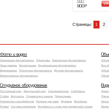
990
ув
900 Р
Страницы:
1
2
Фото и видео
Объ
Зеркальные фотоаппараты
Объективы
Компактные фотоаппараты
Объек
Экшн камеры
Фотовспышки
Беззеркальные фотоаппараты
Все о
Видеокамеры
Пленочные фотоаппараты
Детские фотоаппараты
Объек
Моментальные фотоаппараты
Объект
Студийное оборудование
Вид
Постоянный свет
Импульсный свет
Синхронизаторы
Софтбоксы
Адапт
Стойки
Фотозонты
Отражатели и панели
Переходники
Плече
Генераторы спецэффектов
Патроны для ламп
Журавли
Фотофоны
Аксес
Ролики
Системы крепления
Фотобоксы и столы для предметной съемки
Видео