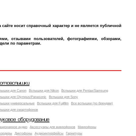
 сайте носит справочный характер и не является публичной
ми, отзывами пользователей, фотографиями, обзорами,
дели по параметрам.
отовспышки
пышки для Canon
Вспышки для Nikon
Вспышки для Pentax/Samsung
пышки для Olympus/Panasonic
Вспышки для Sony
пышки универсальные
Вспышки для Fujifilm
Все вспышки (по брендам)
пышки для смартофонов
вуковое оборудование
ационарное аудио
Аксессуары для микрофонов
Микрофоны
кордеры
Диктофоны
Аудиоинтерфейсы
Гарнитуры