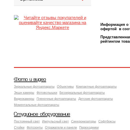
Информация о т
офертой в соот
Представленн
рейтингом това
Фото и видео
Зеркальные фотоаппараты
Объективы
Компактные фотоаппараты
Экшн камеры
Фотовспышки
Беззеркальные фотоаппараты
Видеокамеры
Пленочные фотоаппараты
Детские фотоаппараты
Моментальные фотоаппараты
Студийное оборудование
Постоянный свет
Импульсный свет
Синхронизаторы
Софтбоксы
Стойки
Фотозонты
Отражатели и панели
Переходники