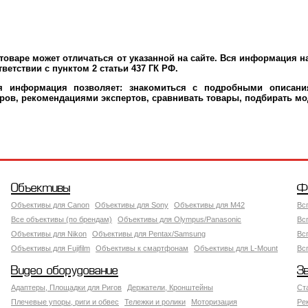
оваре может отличаться от указанной на сайте. Вся информация на
ветствии с пунктом 2 статьи 437 ГК РФ.
ая информация позволяет: знакомиться с подробными описания
ров, рекомендациями экспертов, сравнивать товары, подбирать мо
Объективы
Ф
Объективы для Canon
Объективы для Sony
Объективы для M42
Вс
Все объективы (по брендам)
Объективы для Olympus/Panasonic
Вс
Объективы для Nikon
Объективы для Pentax/Samsung
Вс
Объективы для Fujifilm
Объективы к смартфонам
Объективы для L-Mount
Вс
Видео оборудование
З
Адаптеры, Площадки для Ригов
Держатели, Кронштейны
Ст
Плечевые упоры, риги и обвес
Тележки и ролики
Моторизация
Ре