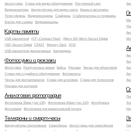
Аксессуары
Сумки для видео оборудования
Постоянный свет
Ак
Видеомониторы
Аккумуляторы для видео света
Краны и автогрипы
О
Телесуфлеры
Видеорекордеры
Слайдеры
Стабилизаторы и стедикамы
Ми
Клетки для съёмки
Видеомикшеры
Пр
Карты памяти
Ак
USB накопители
(CF) Compact Flash
(Micro SD) Micro Secure Digital
Мо
(SD) Secure Digital
CFAST
Memory Stick
XQD
А
USB накопители декоративные
Картридеры
Ак
Фотосумки и рюкзаки
Ак
Фотосумки
Разгрузочные ремни
Кейсы
Рюкзаки
Чехлы для объективов
Ак
Сумки для студийного оборудования
Фотожилеты
Ак
Чехлы для фотоаппаратов
Сумки для штативов
Сумки для телескопов
Ак
Рюкзаки для коптеров
С
Аналоговая фотография
Пн
Фотопленка 35мм (тип 135)
Фотопленка 60мм (тип 120)
Фотобумага
Хо
Фотохимия
Фотопленка для моментальной печати
На
Телефоны и смарт-часы
Э
Аккумуляторы портативные
Смартфоны
Аксессуары для смартфонов
Ги