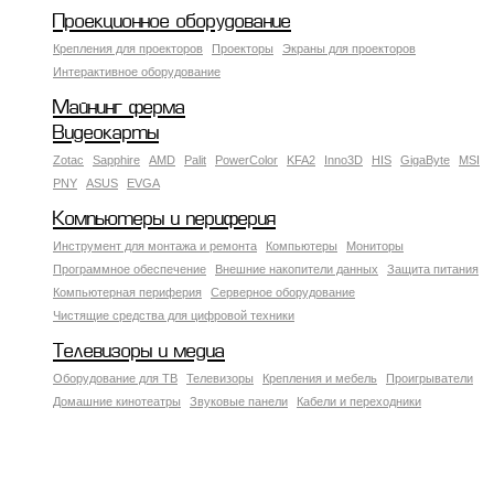
Проекционное оборудование
Крепления для проекторов
Проекторы
Экраны для проекторов
Интерактивное оборудование
Майнинг ферма
Видеокарты
Zotac
Sapphire
AMD
Palit
PowerColor
KFA2
Inno3D
HIS
GigaByte
MSI
PNY
ASUS
EVGA
Компьютеры и периферия
Инструмент для монтажа и ремонта
Компьютеры
Мониторы
Программное обеспечение
Внешние накопители данных
Защита питания
Компьютерная периферия
Серверное оборудование
Чистящие средства для цифровой техники
Телевизоры и медиа
Оборудование для ТВ
Телевизоры
Крепления и мебель
Проигрыватели
Домашние кинотеатры
Звуковые панели
Кабели и переходники