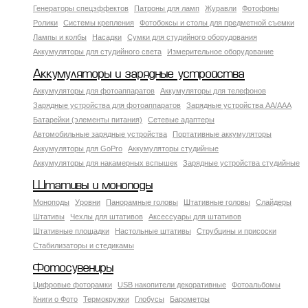
Генераторы спецэффектов
Патроны для ламп
Журавли
Фотофоны
Ролики
Системы крепления
Фотобоксы и столы для предметной съемки
Лампы и колбы
Насадки
Сумки для студийного оборудования
Аккумуляторы для студийного света
Измерительное оборудование
Аккумуляторы и зарядные устройства
Аккумуляторы для фотоаппаратов
Аккумуляторы для телефонов
Зарядные устройства для фотоаппаратов
Зарядные устройства AA/AAA
Батарейки (элементы питания)
Сетевые адаптеры
Автомобильные зарядные устройства
Портативные аккумуляторы
Аккумуляторы для GoPro
Аккумуляторы студийные
Аккумуляторы для накамерных вспышек
Зарядные устройства студийные
Штативы и моноподы
Моноподы
Уровни
Панорамные головы
Штативные головы
Слайдеры
Штативы
Чехлы для штативов
Аксессуары для штативов
Штативные площадки
Настольные штативы
Струбцины и присоски
Стабилизаторы и стедикамы
Фотосувениры
Цифровые фоторамки
USB накопители декоративные
Фотоальбомы
Книги о Фото
Термокружки
Глобусы
Барометры