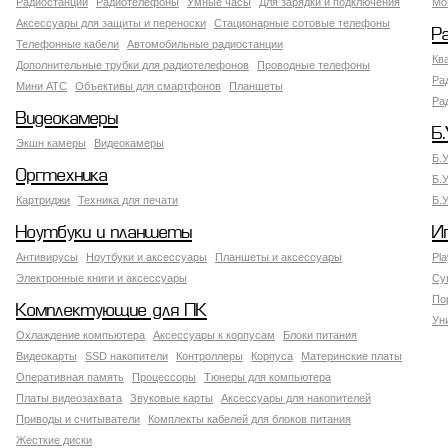
Радиостанции
Радиотелефоны
Умные часы
Для зарядки и подключения
Мо
Аксессуары для защиты и переноски
Стационарные сотовые телефоны
Р
Телефонные кабели
Автомобильные радиостанции
Кв
Дополнительные трубки для радиотелефонов
Проводные телефоны
Ра
Мини АТС
Объективы для смартфонов
Планшеты
Ра
Видеокамеры
Б.
Экшн камеры
Видеокамеры
Б.
Оргтехника
Б.
Картриджи
Техника для печати
Б.
Ноутбуки и планшеты
И
Антивирусы
Ноутбуки и аксессуары
Планшеты и аксессуары
Pla
Электронные книги и аксессуары
Су
По
Комплектующие для ПК
Ун
Охлаждение компьютера
Аксессуары к корпусам
Блоки питания
Видеокарты
SSD накопители
Контроллеры
Корпуса
Материнские платы
Оперативная память
Процессоры
Тюнеры для компьютера
Платы видеозахвата
Звуковые карты
Аксессуары для накопителей
Приводы и считыватели
Комплекты кабелей для блоков питания
Жесткие диски