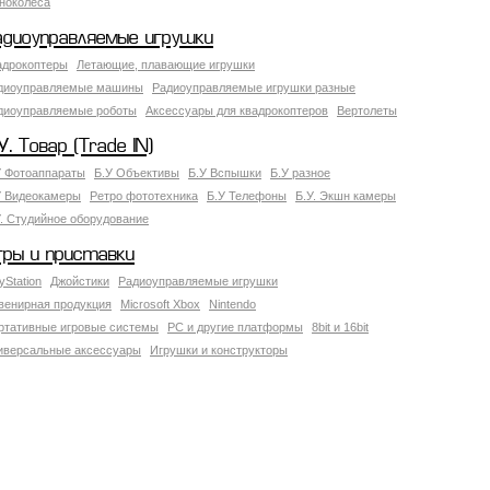
ноколеса
адиоуправляемые игрушки
адрокоптеры
Летающие, плавающие игрушки
диоуправляемые машины
Радиоуправляемые игрушки разные
диоуправляемые роботы
Аксессуары для квадрокоптеров
Вертолеты
У. Товар (Trade IN)
У Фотоаппараты
Б.У Объективы
Б.У Вспышки
Б.У разное
У Видеокамеры
Ретро фототехника
Б.У Телефоны
Б.У. Экшн камеры
У. Студийное оборудование
гры и приставки
yStation
Джойстики
Радиоуправляемые игрушки
венирная продукция
Microsoft Xbox
Nintendo
ртативные игровые системы
PC и другие платформы
8bit и 16bit
иверсальные аксессуары
Игрушки и конструкторы