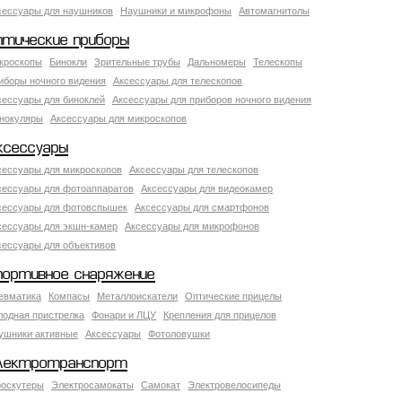
сессуары для наушников
Наушники и микрофоны
Автомагнитолы
птические приборы
кроскопы
Бинокли
Зрительные трубы
Дальномеры
Телескопы
иборы ночного видения
Аксессуары для телескопов
сессуары для биноклей
Аксессуары для приборов ночного видения
нокуляры
Аксессуары для микроскопов
ксессуары
сессуары для микроскопов
Аксессуары для телескопов
сессуары для фотоаппаратов
Аксессуары для видеокамер
сессуары для фотовспышек
Аксессуары для смартфонов
сессуары для экшн-камер
Аксессуары для микрофонов
сессуары для объективов
портивное снаряжение
евматика
Компасы
Металлоискатели
Оптические прицелы
лодная пристрелка
Фонари и ЛЦУ
Крепления для прицелов
ушники активные
Аксессуары
Фотоловушки
лектротранспорт
роскутеры
Электросамокаты
Самокат
Электровелосипеды