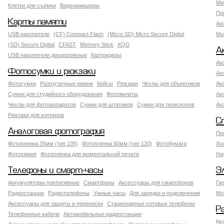
Ми
Клетки для съёмки
Видеомикшеры
Пр
Карты памяти
Ак
USB накопители
(CF) Compact Flash
(Micro SD) Micro Secure Digital
Мо
(SD) Secure Digital
CFAST
Memory Stick
XQD
А
USB накопители декоративные
Картридеры
Ак
Фотосумки и рюкзаки
Ак
Фотосумки
Разгрузочные ремни
Кейсы
Рюкзаки
Чехлы для объективов
Ак
Сумки для студийного оборудования
Фотожилеты
Ак
Чехлы для фотоаппаратов
Сумки для штативов
Сумки для телескопов
Ак
Рюкзаки для коптеров
С
Аналоговая фотография
Пн
Фотопленка 35мм (тип 135)
Фотопленка 60мм (тип 120)
Фотобумага
Хо
Фотохимия
Фотопленка для моментальной печати
На
Телефоны и смарт-часы
Э
Аккумуляторы портативные
Смартфоны
Аксессуары для смартфонов
Ги
Радиостанции
Радиотелефоны
Умные часы
Для зарядки и подключения
Мо
Аксессуары для защиты и переноски
Стационарные сотовые телефоны
Р
Телефонные кабели
Автомобильные радиостанции
Кв