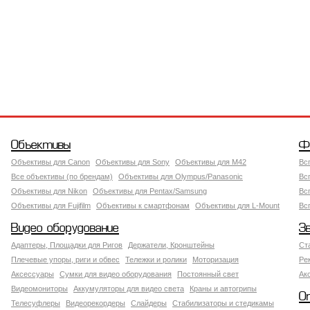
Объективы
Ф
Объективы для Canon
Объективы для Sony
Объективы для M42
Вс
Все объективы (по брендам)
Объективы для Olympus/Panasonic
Вс
Объективы для Nikon
Объективы для Pentax/Samsung
Вс
Объективы для Fujifilm
Объективы к смартфонам
Объективы для L-Mount
Вс
Видео оборудование
З
Адаптеры, Площадки для Ригов
Держатели, Кронштейны
Ст
Плечевые упоры, риги и обвес
Тележки и ролики
Моторизация
Ре
Аксессуары
Сумки для видео оборудования
Постоянный свет
Ак
Видеомониторы
Аккумуляторы для видео света
Краны и автогрипы
О
Телесуфлеры
Видеорекордеры
Слайдеры
Стабилизаторы и стедикамы