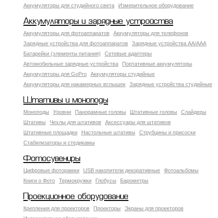
Аккумуляторы для студийного света
Измерительное оборудование
Аккумуляторы и зарядные устройства
Аккумуляторы для фотоаппаратов
Аккумуляторы для телефонов
Зарядные устройства для фотоаппаратов
Зарядные устройства AA/AAA
Батарейки (элементы питания)
Сетевые адаптеры
Автомобильные зарядные устройства
Портативные аккумуляторы
Аккумуляторы для GoPro
Аккумуляторы студийные
Аккумуляторы для накамерных вспышек
Зарядные устройства студийные
Штативы и моноподы
Моноподы
Уровни
Панорамные головы
Штативные головы
Слайдеры
Штативы
Чехлы для штативов
Аксессуары для штативов
Штативные площадки
Настольные штативы
Струбцины и присоски
Стабилизаторы и стедикамы
Фотосувениры
Цифровые фоторамки
USB накопители декоративные
Фотоальбомы
Книги о Фото
Термокружки
Глобусы
Барометры
Проекционное оборудование
Крепления для проекторов
Проекторы
Экраны для проекторов