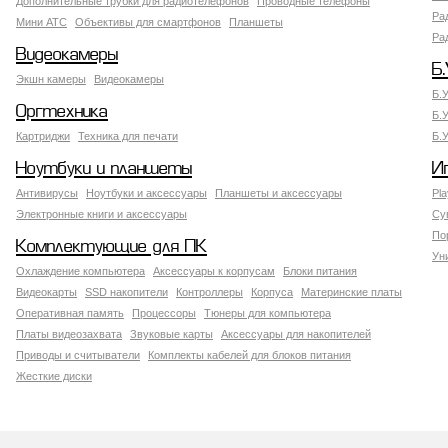
Дополнительные трубки для радиотелефонов
Проводные телефоны
Ра
Мини АТС
Объективы для смартфонов
Планшеты
Ра
Видеокамеры
Б.
Экшн камеры
Видеокамеры
Б.
Оргтехника
Б.
Картриджи
Техника для печати
Б.
Ноутбуки и планшеты
И
Антивирусы
Ноутбуки и аксессуары
Планшеты и аксессуары
Pla
Электронные книги и аксессуары
Су
По
Комплектующие для ПК
Ун
Охлаждение компьютера
Аксессуары к корпусам
Блоки питания
Видеокарты
SSD накопители
Контроллеры
Корпуса
Материнские платы
Оперативная память
Процессоры
Тюнеры для компьютера
Платы видеозахвата
Звуковые карты
Аксессуары для накопителей
Приводы и считыватели
Комплекты кабелей для блоков питания
Жесткие диски