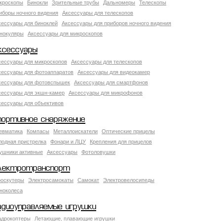
кроскопы
Бинокли
Зрительные трубы
Дальномеры
Телескопы
иборы ночного видения
Аксессуары для телескопов
сессуары для биноклей
Аксессуары для приборов ночного видения
нокуляры
Аксессуары для микроскопов
ксессуары
сессуары для микроскопов
Аксессуары для телескопов
сессуары для фотоаппаратов
Аксессуары для видеокамер
сессуары для фотовспышек
Аксессуары для смартфонов
сессуары для экшн-камер
Аксессуары для микрофонов
сессуары для объективов
портивное снаряжение
евматика
Компасы
Металлоискатели
Оптические прицелы
лодная пристрелка
Фонари и ЛЦУ
Крепления для прицелов
ушники активные
Аксессуары
Фотоловушки
лектротранспорт
роскутеры
Электросамокаты
Самокат
Электровелосипеды
ноколеса
адиоуправляемые игрушки
адрокоптеры
Летающие, плавающие игрушки