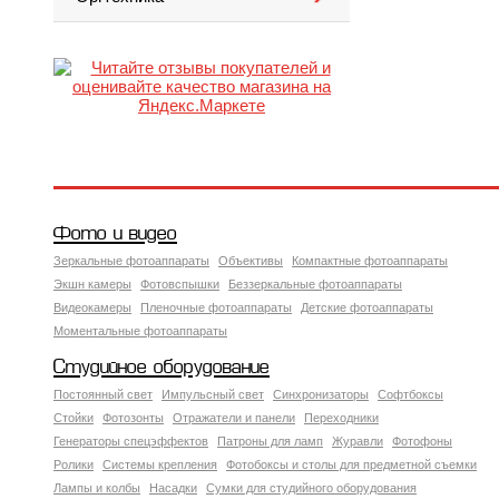
Фото и видео
Зеркальные фотоаппараты
Объективы
Компактные фотоаппараты
Экшн камеры
Фотовспышки
Беззеркальные фотоаппараты
Видеокамеры
Пленочные фотоаппараты
Детские фотоаппараты
Моментальные фотоаппараты
Студийное оборудование
Постоянный свет
Импульсный свет
Синхронизаторы
Софтбоксы
Стойки
Фотозонты
Отражатели и панели
Переходники
Генераторы спецэффектов
Патроны для ламп
Журавли
Фотофоны
Ролики
Системы крепления
Фотобоксы и столы для предметной съемки
Лампы и колбы
Насадки
Сумки для студийного оборудования