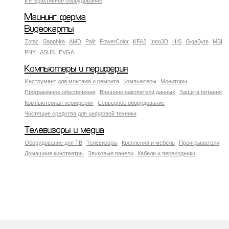
Интерактивное оборудование
Майнинг ферма
Видеокарты
Zotac
Sapphire
AMD
Palit
PowerColor
KFA2
Inno3D
HIS
GigaByte
MSI
PNY
ASUS
EVGA
Компьютеры и периферия
Инструмент для монтажа и ремонта
Компьютеры
Мониторы
Программное обеспечение
Внешние накопители данных
Защита питания
Компьютерная периферия
Серверное оборудование
Чистящие средства для цифровой техники
Телевизоры и медиа
Оборудование для ТВ
Телевизоры
Крепления и мебель
Проигрыватели
Домашние кинотеатры
Звуковые панели
Кабели и переходники