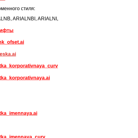
енного стиля:
LNB, ARIALNBI, ARIALNI,
ифты
nk_ofset.ai
eska.ai
itka_korporativnaya_curv
itka_korporativnaya.ai
itka_imennaya.ai
itka_imennaya_curv