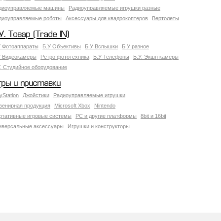
диоуправляемые машины
Радиоуправляемые игрушки разные
диоуправляемые роботы
Аксессуары для квадрокоптеров
Вертолеты
У. Товар (Trade IN)
У Фотоаппараты
Б.У Объективы
Б.У Вспышки
Б.У разное
У Видеокамеры
Ретро фототехника
Б.У Телефоны
Б.У. Экшн камеры
У. Студийное оборудование
гры и приставки
yStation
Джойстики
Радиоуправляемые игрушки
венирная продукция
Microsoft Xbox
Nintendo
ртативные игровые системы
PC и другие платформы
8bit и 16bit
иверсальные аксессуары
Игрушки и конструкторы