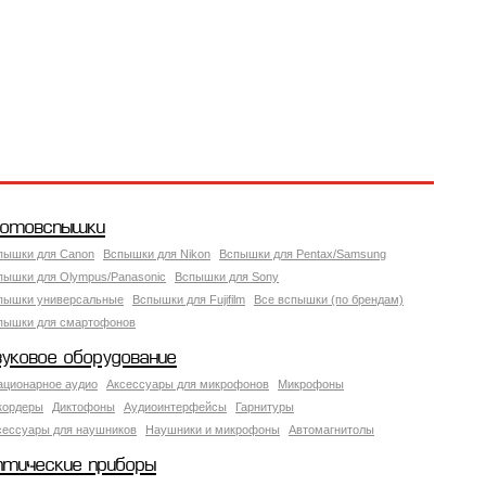
отовспышки
пышки для Canon
Вспышки для Nikon
Вспышки для Pentax/Samsung
пышки для Olympus/Panasonic
Вспышки для Sony
пышки универсальные
Вспышки для Fujifilm
Все вспышки (по брендам)
пышки для смартофонов
вуковое оборудование
ационарное аудио
Аксессуары для микрофонов
Микрофоны
кордеры
Диктофоны
Аудиоинтерфейсы
Гарнитуры
сессуары для наушников
Наушники и микрофоны
Автомагнитолы
птические приборы