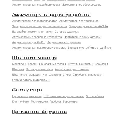
Аккумуляторы для студийного света
Измерительное оборудование
Аккумуляторы и зарядные устройства
Аккумуляторы для фотоаппаратов
Аккумуляторы для телефонов
Зарядные устройства для фотоаппаратов
Зарядные устройства AA/AAA
Батарейки (элементы питания)
Сетевые адаптеры
Автомобильные зарядные устройства
Портативные аккумуляторы
Аккумуляторы для GoPro
Аккумуляторы студийные
Аккумуляторы для накамерных вспышек
Зарядные устройства студийные
Штативы и моноподы
Моноподы
Уровни
Панорамные головы
Штативные головы
Слайдеры
Штативы
Чехлы для штативов
Аксессуары для штативов
Штативные площадки
Настольные штативы
Струбцины и присоски
Стабилизаторы и стедикамы
Фотосувениры
Цифровые фоторамки
USB накопители декоративные
Фотоальбомы
Книги о Фото
Термокружки
Глобусы
Барометры
Проекционное оборудование