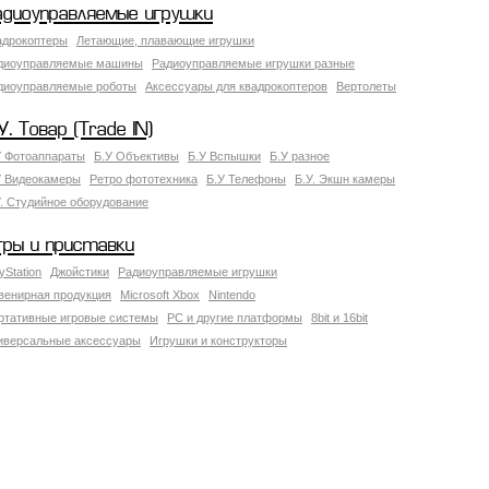
адиоуправляемые игрушки
адрокоптеры
Летающие, плавающие игрушки
диоуправляемые машины
Радиоуправляемые игрушки разные
диоуправляемые роботы
Аксессуары для квадрокоптеров
Вертолеты
У. Товар (Trade IN)
У Фотоаппараты
Б.У Объективы
Б.У Вспышки
Б.У разное
У Видеокамеры
Ретро фототехника
Б.У Телефоны
Б.У. Экшн камеры
У. Студийное оборудование
гры и приставки
yStation
Джойстики
Радиоуправляемые игрушки
венирная продукция
Microsoft Xbox
Nintendo
ртативные игровые системы
PC и другие платформы
8bit и 16bit
иверсальные аксессуары
Игрушки и конструкторы