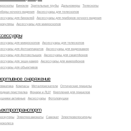
кроскопы
Бинокли
Зрительные трубы
Дальномеры
Телескопы
иборы ночного видения
Аксессуары для телескопов
сессуары для биноклей
Аксессуары для приборов ночного видения
нокуляры
Аксессуары для микроскопов
ксессуары
сессуары для микроскопов
Аксессуары для телескопов
сессуары для фотоаппаратов
Аксессуары для видеокамер
сессуары для фотовспышек
Аксессуары для смартфонов
сессуары для экшн-камер
Аксессуары для микрофонов
сессуары для объективов
портивное снаряжение
евматика
Компасы
Металлоискатели
Оптические прицелы
лодная пристрелка
Фонари и ЛЦУ
Крепления для прицелов
ушники активные
Аксессуары
Фотоловушки
лектротранспорт
роскутеры
Электросамокаты
Самокат
Электровелосипеды
ноколеса