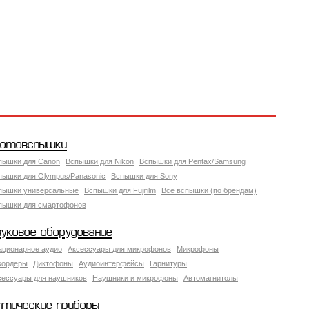
отовспышки
пышки для Canon
Вспышки для Nikon
Вспышки для Pentax/Samsung
пышки для Olympus/Panasonic
Вспышки для Sony
пышки универсальные
Вспышки для Fujifilm
Все вспышки (по брендам)
пышки для смартофонов
вуковое оборудование
ационарное аудио
Аксессуары для микрофонов
Микрофоны
кордеры
Диктофоны
Аудиоинтерфейсы
Гарнитуры
сессуары для наушников
Наушники и микрофоны
Автомагнитолы
птические приборы