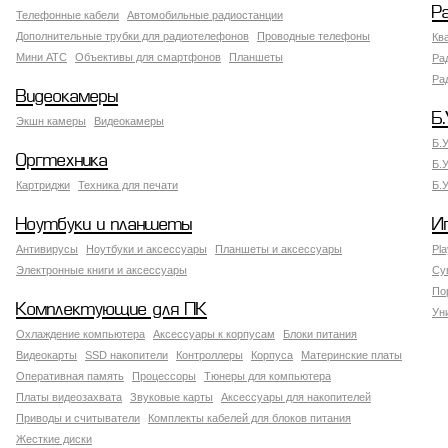
Р
Телефонные кабели
Автомобильные радиостанции
Дополнительные трубки для радиотелефонов
Проводные телефоны
Кв
Мини АТС
Объективы для смартфонов
Планшеты
Ра
Ра
Видеокамеры
Б.
Экшн камеры
Видеокамеры
Б.
Оргтехника
Б.
Картриджи
Техника для печати
Б.
Ноутбуки и планшеты
И
Антивирусы
Ноутбуки и аксессуары
Планшеты и аксессуары
Pla
Электронные книги и аксессуары
Су
По
Комплектующие для ПК
Ун
Охлаждение компьютера
Аксессуары к корпусам
Блоки питания
Видеокарты
SSD накопители
Контроллеры
Корпуса
Материнские платы
Оперативная память
Процессоры
Тюнеры для компьютера
Платы видеозахвата
Звуковые карты
Аксессуары для накопителей
Приводы и считыватели
Комплекты кабелей для блоков питания
Жесткие диски