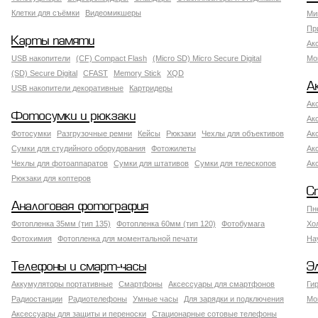
Клетки для съёмки
Видеомикшеры
Ми
Пр
Карты памяти
Ак
USB накопители
(CF) Compact Flash
(Micro SD) Micro Secure Digital
Мо
(SD) Secure Digital
CFAST
Memory Stick
XQD
А
USB накопители декоративные
Картридеры
Ак
Фотосумки и рюкзаки
Ак
Фотосумки
Разгрузочные ремни
Кейсы
Рюкзаки
Чехлы для объективов
Ак
Сумки для студийного оборудования
Фотожилеты
Ак
Чехлы для фотоаппаратов
Сумки для штативов
Сумки для телескопов
Ак
Рюкзаки для коптеров
С
Аналоговая фотография
Пн
Фотопленка 35мм (тип 135)
Фотопленка 60мм (тип 120)
Фотобумага
Хо
Фотохимия
Фотопленка для моментальной печати
На
Телефоны и смарт-часы
Э
Аккумуляторы портативные
Смартфоны
Аксессуары для смартфонов
Ги
Радиостанции
Радиотелефоны
Умные часы
Для зарядки и подключения
Мо
Аксессуары для защиты и переноски
Стационарные сотовые телефоны