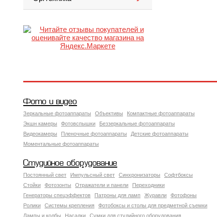
Фото и видео
Зеркальные фотоаппараты
Объективы
Компактные фотоаппараты
Экшн камеры
Фотовспышки
Беззеркальные фотоаппараты
Видеокамеры
Пленочные фотоаппараты
Детские фотоаппараты
Моментальные фотоаппараты
Студийное оборудование
Постоянный свет
Импульсный свет
Синхронизаторы
Софтбоксы
Стойки
Фотозонты
Отражатели и панели
Переходники
Генераторы спецэффектов
Патроны для ламп
Журавли
Фотофоны
Ролики
Системы крепления
Фотобоксы и столы для предметной съемки
Лампы и колбы
Насадки
Сумки для студийного оборудования