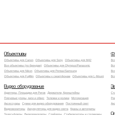
Объективы
Ф
Объективы для Canon
Объективы для Sony
Объективы для M42
Вс
Все объективы (по брендам)
Объективы для Olympus/Panasonic
Вс
Объективы для Nikon
Объективы для Pentax/Samsung
Вс
Объективы для Fujifilm
Объективы к смартфонам
Объективы для L-Mount
Вс
Видео оборудование
З
Адаптеры, Площадки для Ригов
Держатели, Кронштейны
Ст
Плечевые упоры, риги и обвес
Тележки и ролики
Моторизация
Ре
Аксессуары
Сумки для видео оборудования
Постоянный свет
Ак
Видеомониторы
Аккумуляторы для видео света
Краны и автогрипы
О
Телесуфлеры
Видеорекордеры
Слайдеры
Стабилизаторы и стедикамы