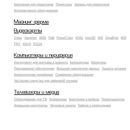
Крепления для проекторов
Проекторы
Экраны для проекторов
Интерактивное оборудование
Майнинг ферма
Видеокарты
Zotac
Sapphire
AMD
Palit
PowerColor
KFA2
Inno3D
HIS
GigaByte
MSI
PNY
ASUS
EVGA
Компьютеры и периферия
Инструмент для монтажа и ремонта
Компьютеры
Мониторы
Программное обеспечение
Внешние накопители данных
Защита питания
Компьютерная периферия
Серверное оборудование
Чистящие средства для цифровой техники
Телевизоры и медиа
Оборудование для ТВ
Телевизоры
Крепления и мебель
Проигрыватели
Домашние кинотеатры
Звуковые панели
Кабели и переходники