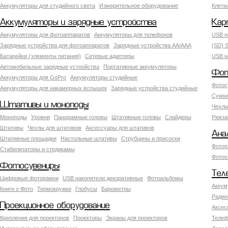
Аккумуляторы для студийного света
Измерительное оборудование
Клетк
Аккумуляторы и зарядные устройства
Кар
Аккумуляторы для фотоаппаратов
Аккумуляторы для телефонов
USB н
Зарядные устройства для фотоаппаратов
Зарядные устройства AA/AAA
(SD) S
Батарейки (элементы питания)
Сетевые адаптеры
USB н
Автомобильные зарядные устройства
Портативные аккумуляторы
Фот
Аккумуляторы для GoPro
Аккумуляторы студийные
Фотос
Аккумуляторы для накамерных вспышек
Зарядные устройства студийные
Сумки
Штативы и моноподы
Чехлы
Моноподы
Уровни
Панорамные головы
Штативные головы
Слайдеры
Рюкза
Штативы
Чехлы для штативов
Аксессуары для штативов
Ана
Штативные площадки
Настольные штативы
Струбцины и присоски
Фотоп
Стабилизаторы и стедикамы
Фотох
Фотосувениры
Тел
Цифровые фоторамки
USB накопители декоративные
Фотоальбомы
Аккум
Книги о Фото
Термокружки
Глобусы
Барометры
Радио
Проекционное оборудование
Аксес
Крепления для проекторов
Проекторы
Экраны для проекторов
Телеф