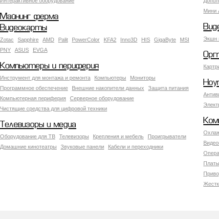
Интерактивное оборудование
Допол
Мини 
Майнинг ферма
Вид
Видеокарты
Экшн 
Zotac
Sapphire
AMD
Palit
PowerColor
KFA2
Inno3D
HIS
GigaByte
MSI
PNY
ASUS
EVGA
Орг
Компьютеры и периферия
Картр
Инструмент для монтажа и ремонта
Компьютеры
Мониторы
Ноу
Программное обеспечение
Внешние накопители данных
Защита питания
Антив
Компьютерная периферия
Серверное оборудование
Элект
Чистящие средства для цифровой техники
Ком
Телевизоры и медиа
Охлаж
Оборудование для ТВ
Телевизоры
Крепления и мебель
Проигрыватели
Видео
Домашние кинотеатры
Звуковые панели
Кабели и переходники
Опера
Платы
Приво
Жестк