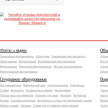
Фото и видео
Объ
Зеркальные фотоаппараты
Объективы
Компактные фотоаппараты
Объек
Экшн камеры
Фотовспышки
Беззеркальные фотоаппараты
Все о
Видеокамеры
Пленочные фотоаппараты
Детские фотоаппараты
Объек
Моментальные фотоаппараты
Объект
Студийное оборудование
Вид
Постоянный свет
Импульсный свет
Синхронизаторы
Софтбоксы
Адапт
Стойки
Фотозонты
Отражатели и панели
Переходники
Плече
Генераторы спецэффектов
Патроны для ламп
Журавли
Фотофоны
Аксес
Ролики
Системы крепления
Фотобоксы и столы для предметной съемки
Видео
Лампы и колбы
Насадки
Сумки для студийного оборудования
Теле