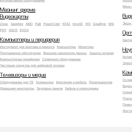
Интерактивное оборудование
Допол
Мини 
Майнинг ферма
Вид
Видеокарты
Экшн 
Zotac
Sapphire
AMD
Palit
PowerColor
KFA2
Inno3D
HIS
GigaByte
MSI
PNY
ASUS
EVGA
Орг
Компьютеры и периферия
Картр
Инструмент для монтажа и ремонта
Компьютеры
Мониторы
Ноу
Программное обеспечение
Внешние накопители данных
Защита питания
Антив
Компьютерная периферия
Серверное оборудование
Элект
Чистящие средства для цифровой техники
Ком
Телевизоры и медиа
Охлаж
Оборудование для ТВ
Телевизоры
Крепления и мебель
Проигрыватели
Видео
Домашние кинотеатры
Звуковые панели
Кабели и переходники
Опера
Платы
Приво
Жестк