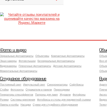
Фото и видео
Объ
Зеркальные фотоаппараты
Объективы
Компактные фотоаппараты
Объек
Экшн камеры
Фотовспышки
Беззеркальные фотоаппараты
Все о
Видеокамеры
Пленочные фотоаппараты
Детские фотоаппараты
Объек
Моментальные фотоаппараты
Объект
Студийное оборудование
Вид
Постоянный свет
Импульсный свет
Синхронизаторы
Софтбоксы
Адапт
Стойки
Фотозонты
Отражатели и панели
Переходники
Плече
Генераторы спецэффектов
Патроны для ламп
Журавли
Фотофоны
Аксес
Ролики
Системы крепления
Фотобоксы и столы для предметной съемки
Видео
Лампы и колбы
Насадки
Сумки для студийного оборудования
Теле