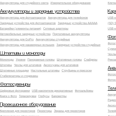
Аккумуляторы для студийного света
Измерительное оборудование
Клетк
Аккумуляторы и зарядные устройства
Кар
Аккумуляторы для фотоаппаратов
Аккумуляторы для телефонов
USB н
Зарядные устройства для фотоаппаратов
Зарядные устройства AA/AAA
(SD) S
Батарейки (элементы питания)
Сетевые адаптеры
USB н
Автомобильные зарядные устройства
Портативные аккумуляторы
Фот
Аккумуляторы для GoPro
Аккумуляторы студийные
Фотос
Аккумуляторы для накамерных вспышек
Зарядные устройства студийные
Сумки
Штативы и моноподы
Чехлы
Моноподы
Уровни
Панорамные головы
Штативные головы
Слайдеры
Рюкза
Штативы
Чехлы для штативов
Аксессуары для штативов
Ана
Штативные площадки
Настольные штативы
Струбцины и присоски
Фотоп
Стабилизаторы и стедикамы
Фотох
Фотосувениры
Тел
Цифровые фоторамки
USB накопители декоративные
Фотоальбомы
Аккум
Книги о Фото
Термокружки
Глобусы
Барометры
Радио
Проекционное оборудование
Аксес
Крепления для проекторов
Проекторы
Экраны для проекторов
Телеф