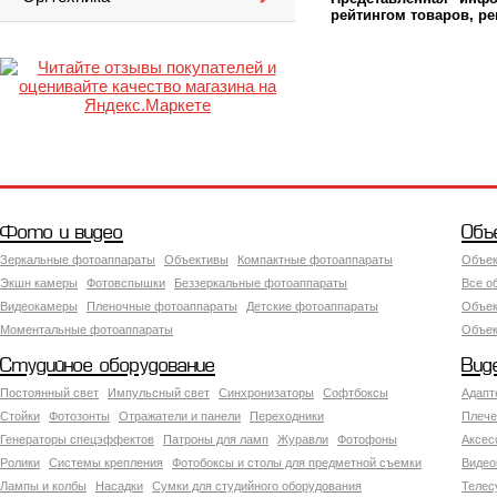
рейтингом товаров, р
Фото и видео
Объ
Зеркальные фотоаппараты
Объективы
Компактные фотоаппараты
Объек
Экшн камеры
Фотовспышки
Беззеркальные фотоаппараты
Все о
Видеокамеры
Пленочные фотоаппараты
Детские фотоаппараты
Объек
Моментальные фотоаппараты
Объект
Студийное оборудование
Вид
Постоянный свет
Импульсный свет
Синхронизаторы
Софтбоксы
Адапт
Стойки
Фотозонты
Отражатели и панели
Переходники
Плече
Генераторы спецэффектов
Патроны для ламп
Журавли
Фотофоны
Аксес
Ролики
Системы крепления
Фотобоксы и столы для предметной съемки
Видео
Лампы и колбы
Насадки
Сумки для студийного оборудования
Теле