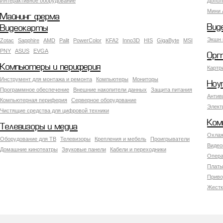
Интерактивное оборудование
Допол
Мини 
Майнинг ферма
Вид
Видеокарты
Экшн 
Zotac
Sapphire
AMD
Palit
PowerColor
KFA2
Inno3D
HIS
GigaByte
MSI
PNY
ASUS
EVGA
Орг
Компьютеры и периферия
Картр
Инструмент для монтажа и ремонта
Компьютеры
Мониторы
Ноу
Программное обеспечение
Внешние накопители данных
Защита питания
Антив
Компьютерная периферия
Серверное оборудование
Элект
Чистящие средства для цифровой техники
Ком
Телевизоры и медиа
Охлаж
Оборудование для ТВ
Телевизоры
Крепления и мебель
Проигрыватели
Видео
Домашние кинотеатры
Звуковые панели
Кабели и переходники
Опера
Платы
Приво
Жестк