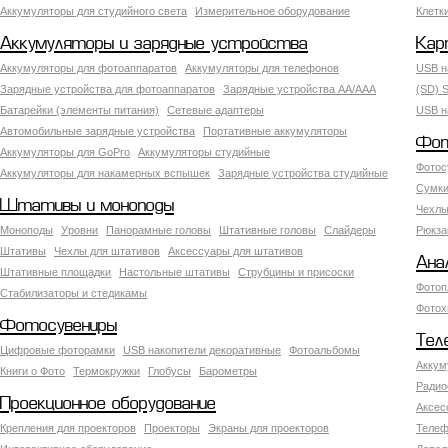
Аккумуляторы для студийного света
Измерительное оборудование
Клетк
Аккумуляторы и зарядные устройства
Кар
Аккумуляторы для фотоаппаратов
Аккумуляторы для телефонов
USB н
Зарядные устройства для фотоаппаратов
Зарядные устройства AA/AAA
(SD) S
Батарейки (элементы питания)
Сетевые адаптеры
USB н
Автомобильные зарядные устройства
Портативные аккумуляторы
Фот
Аккумуляторы для GoPro
Аккумуляторы студийные
Фотос
Аккумуляторы для накамерных вспышек
Зарядные устройства студийные
Сумки
Штативы и моноподы
Чехлы
Моноподы
Уровни
Панорамные головы
Штативные головы
Слайдеры
Рюкза
Штативы
Чехлы для штативов
Аксессуары для штативов
Ана
Штативные площадки
Настольные штативы
Струбцины и присоски
Фотоп
Стабилизаторы и стедикамы
Фотох
Фотосувениры
Тел
Цифровые фоторамки
USB накопители декоративные
Фотоальбомы
Аккум
Книги о Фото
Термокружки
Глобусы
Барометры
Радио
Проекционное оборудование
Аксес
Крепления для проекторов
Проекторы
Экраны для проекторов
Телеф