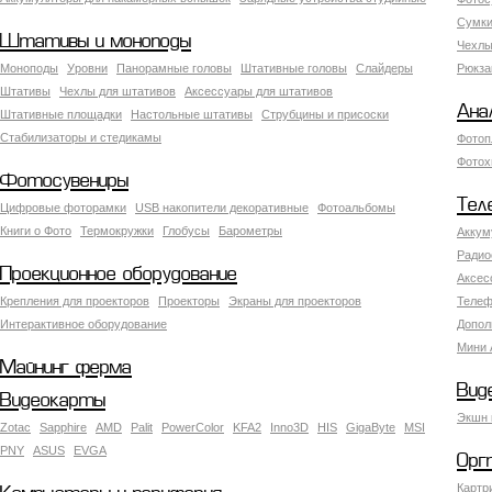
Сумки
Штативы и моноподы
Чехлы
Моноподы
Уровни
Панорамные головы
Штативные головы
Слайдеры
Рюкза
Штативы
Чехлы для штативов
Аксессуары для штативов
Ана
Штативные площадки
Настольные штативы
Струбцины и присоски
Стабилизаторы и стедикамы
Фотоп
Фотох
Фотосувениры
Тел
Цифровые фоторамки
USB накопители декоративные
Фотоальбомы
Книги о Фото
Термокружки
Глобусы
Барометры
Аккум
Радио
Проекционное оборудование
Аксес
Крепления для проекторов
Проекторы
Экраны для проекторов
Телеф
Интерактивное оборудование
Допол
Мини 
Майнинг ферма
Вид
Видеокарты
Экшн 
Zotac
Sapphire
AMD
Palit
PowerColor
KFA2
Inno3D
HIS
GigaByte
MSI
PNY
ASUS
EVGA
Орг
Картр