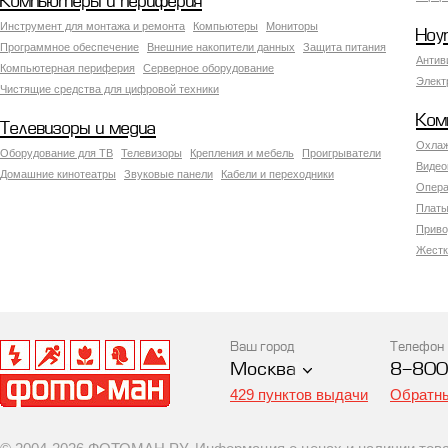
Компьютеры и периферия
Инструмент для монтажа и ремонта
Компьютеры
Мониторы
Ноу
Программное обеспечение
Внешние накопители данных
Защита питания
Антив
Компьютерная периферия
Серверное оборудование
Элект
Чистящие средства для цифровой техники
Ком
Телевизоры и медиа
Охлаж
Оборудование для ТВ
Телевизоры
Крепления и мебель
Проигрыватели
Видео
Домашние кинотеатры
Звуковые панели
Кабели и переходники
Опера
Платы
Приво
Жестк
Ваш город
Телефон
Москва
8-800
429 пунктов выдачи
Обратны