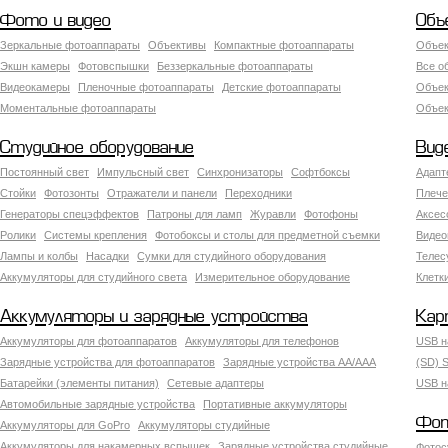
Фото и видео
Объ
Зеркальные фотоаппараты
Объективы
Компактные фотоаппараты
Объек
Экшн камеры
Фотовспышки
Беззеркальные фотоаппараты
Все о
Видеокамеры
Пленочные фотоаппараты
Детские фотоаппараты
Объек
Моментальные фотоаппараты
Объект
Студийное оборудование
Вид
Постоянный свет
Импульсный свет
Синхронизаторы
Софтбоксы
Адапт
Стойки
Фотозонты
Отражатели и панели
Переходники
Плече
Генераторы спецэффектов
Патроны для ламп
Журавли
Фотофоны
Аксес
Ролики
Системы крепления
Фотобоксы и столы для предметной съемки
Видео
Лампы и колбы
Насадки
Сумки для студийного оборудования
Теле
Аккумуляторы для студийного света
Измерительное оборудование
Клетк
Аккумуляторы и зарядные устройства
Кар
Аккумуляторы для фотоаппаратов
Аккумуляторы для телефонов
USB н
Зарядные устройства для фотоаппаратов
Зарядные устройства AA/AAA
(SD) S
Батарейки (элементы питания)
Сетевые адаптеры
USB н
Автомобильные зарядные устройства
Портативные аккумуляторы
Фот
Аккумуляторы для GoPro
Аккумуляторы студийные
Аккумуляторы для накамерных вспышек
Зарядные устройства студийные
Фотос