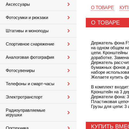
Аксессуары
О ТОВАРЕ
КУП
Фотосумки и рюкзаки
О ТОВАРЕ
Штативы и моноподы
Держатель фона FS
Спортивное снаряжение
на одном общем на
цепи. Кронштейны 
Аналоговая фотография
доработке. Замена
Держатель рассчит
бумажных фонов дл
Фотосувениры
наборе использова
Желаете купить фо
Телефоны и смарт-часы
В комплект входит
Кронштейн на 3 де
Держатели фона: 3
Электротранспорт
Пластиковая цепоч
Грузы для цепи: 3 
Радиоуправляемые
игрушки
КУПИТЬ ВМЕ
Оргтехника