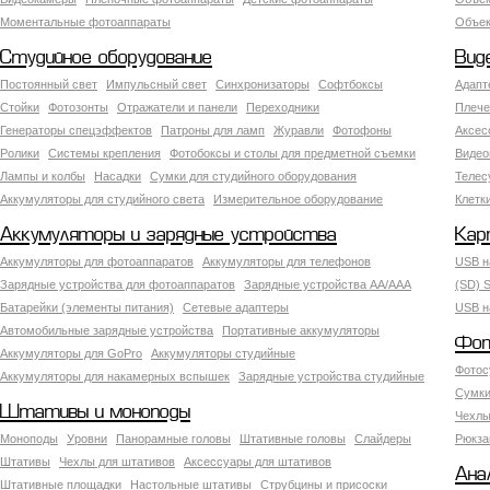
Моментальные фотоаппараты
Объект
Студийное оборудование
Вид
Постоянный свет
Импульсный свет
Синхронизаторы
Софтбоксы
Адапт
Стойки
Фотозонты
Отражатели и панели
Переходники
Плече
Генераторы спецэффектов
Патроны для ламп
Журавли
Фотофоны
Аксес
Ролики
Системы крепления
Фотобоксы и столы для предметной съемки
Видео
Лампы и колбы
Насадки
Сумки для студийного оборудования
Теле
Аккумуляторы для студийного света
Измерительное оборудование
Клетк
Аккумуляторы и зарядные устройства
Кар
Аккумуляторы для фотоаппаратов
Аккумуляторы для телефонов
USB н
Зарядные устройства для фотоаппаратов
Зарядные устройства AA/AAA
(SD) S
Батарейки (элементы питания)
Сетевые адаптеры
USB н
Автомобильные зарядные устройства
Портативные аккумуляторы
Фот
Аккумуляторы для GoPro
Аккумуляторы студийные
Фотос
Аккумуляторы для накамерных вспышек
Зарядные устройства студийные
Сумки
Штативы и моноподы
Чехлы
Моноподы
Уровни
Панорамные головы
Штативные головы
Слайдеры
Рюкза
Штативы
Чехлы для штативов
Аксессуары для штативов
Ана
Штативные площадки
Настольные штативы
Струбцины и присоски