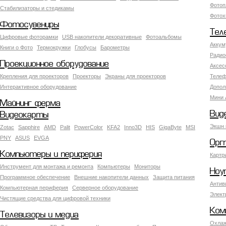
Фотоп
Стабилизаторы и стедикамы
Фотох
Фотосувениры
Тел
Цифровые фоторамки
USB накопители декоративные
Фотоальбомы
Аккум
Книги о Фото
Термокружки
Глобусы
Барометры
Радио
Проекционное оборудование
Аксес
Крепления для проекторов
Проекторы
Экраны для проекторов
Телеф
Интерактивное оборудование
Допол
Мини 
Майнинг ферма
Вид
Видеокарты
Экшн 
Zotac
Sapphire
AMD
Palit
PowerColor
KFA2
Inno3D
HIS
GigaByte
MSI
PNY
ASUS
EVGA
Орг
Компьютеры и периферия
Картр
Инструмент для монтажа и ремонта
Компьютеры
Мониторы
Ноу
Программное обеспечение
Внешние накопители данных
Защита питания
Антив
Компьютерная периферия
Серверное оборудование
Элект
Чистящие средства для цифровой техники
Ком
Телевизоры и медиа
Охлаж