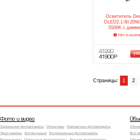
Осветитель Ded
DLED2.1-BI 20W.
5500K c димм
Нет в налич
41 990
ув
41 900 Р
Страницы:
1
2
Фото и видео
Объ
Зеркальные фотоаппараты
Объективы
Компактные фотоаппараты
Объек
Экшн камеры
Фотовспышки
Беззеркальные фотоаппараты
Все о
Видеокамеры
Пленочные фотоаппараты
Детские фотоаппараты
Объек