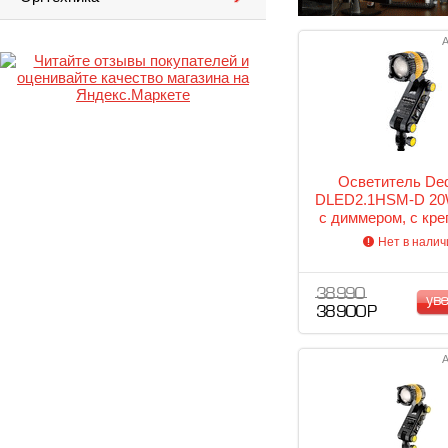
А
Осветитель Ded
DLED2.1HSM-D 20
c диммером, с кр
Hot shoe
Нет в налич
38 990
ув
38 900 Р
А