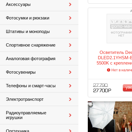
Аксессуары
А
Фотосумки и рюкзаки
Штативы и моноподы
Спортивное снаряжение
Осветитель Ded
DLED2.1YHSM-B
Аналоговая фотография
5500K с креплен
shoe
Нет в налич
Фотосувениры
Телефоны и смарт-часы
27 790
ув
27 700 Р
Электротранспорт
Радиоуправляемые
игрушки
Оргтехника