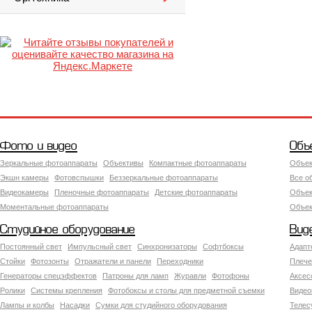
Фото и видео
Объ
Зеркальные фотоаппараты
Объективы
Компактные фотоаппараты
Объек
Экшн камеры
Фотовспышки
Беззеркальные фотоаппараты
Все о
Видеокамеры
Пленочные фотоаппараты
Детские фотоаппараты
Объек
Моментальные фотоаппараты
Объект
Студийное оборудование
Вид
Постоянный свет
Импульсный свет
Синхронизаторы
Софтбоксы
Адапт
Стойки
Фотозонты
Отражатели и панели
Переходники
Плече
Генераторы спецэффектов
Патроны для ламп
Журавли
Фотофоны
Аксес
Ролики
Системы крепления
Фотобоксы и столы для предметной съемки
Видео
Лампы и колбы
Насадки
Сумки для студийного оборудования
Теле