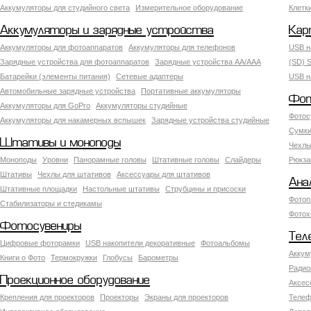
Аккумуляторы для студийного света
Измерительное оборудование
Клетк
Аккумуляторы и зарядные устройства
Кар
Аккумуляторы для фотоаппаратов
Аккумуляторы для телефонов
USB н
Зарядные устройства для фотоаппаратов
Зарядные устройства AA/AAA
(SD) S
Батарейки (элементы питания)
Сетевые адаптеры
USB н
Автомобильные зарядные устройства
Портативные аккумуляторы
Фот
Аккумуляторы для GoPro
Аккумуляторы студийные
Фотос
Аккумуляторы для накамерных вспышек
Зарядные устройства студийные
Сумки
Штативы и моноподы
Чехлы
Моноподы
Уровни
Панорамные головы
Штативные головы
Слайдеры
Рюкза
Штативы
Чехлы для штативов
Аксессуары для штативов
Ана
Штативные площадки
Настольные штативы
Струбцины и присоски
Фотоп
Стабилизаторы и стедикамы
Фотох
Фотосувениры
Тел
Цифровые фоторамки
USB накопители декоративные
Фотоальбомы
Аккум
Книги о Фото
Термокружки
Глобусы
Барометры
Радио
Проекционное оборудование
Аксес
Крепления для проекторов
Проекторы
Экраны для проекторов
Телеф