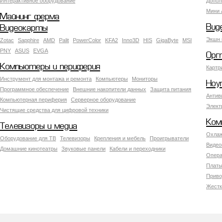
Интерактивное оборудование
Допол
Мини 
Майнинг ферма
Вид
Видеокарты
Экшн 
Zotac
Sapphire
AMD
Palit
PowerColor
KFA2
Inno3D
HIS
GigaByte
MSI
PNY
ASUS
EVGA
Орг
Компьютеры и периферия
Картр
Инструмент для монтажа и ремонта
Компьютеры
Мониторы
Ноу
Программное обеспечение
Внешние накопители данных
Защита питания
Антив
Компьютерная периферия
Серверное оборудование
Элект
Чистящие средства для цифровой техники
Ком
Телевизоры и медиа
Охлаж
Оборудование для ТВ
Телевизоры
Крепления и мебель
Проигрыватели
Видео
Домашние кинотеатры
Звуковые панели
Кабели и переходники
Опера
Платы
Приво
Жестк