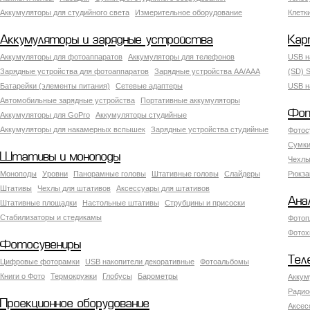
Аккумуляторы для студийного света
Измерительное оборудование
Клетк
Аккумуляторы и зарядные устройства
Кар
Аккумуляторы для фотоаппаратов
Аккумуляторы для телефонов
USB н
Зарядные устройства для фотоаппаратов
Зарядные устройства AA/AAA
(SD) S
Батарейки (элементы питания)
Сетевые адаптеры
USB н
Автомобильные зарядные устройства
Портативные аккумуляторы
Фот
Аккумуляторы для GoPro
Аккумуляторы студийные
Аккумуляторы для накамерных вспышек
Зарядные устройства студийные
Фотос
Сумки
Штативы и моноподы
Чехлы
Моноподы
Уровни
Панорамные головы
Штативные головы
Слайдеры
Рюкза
Штативы
Чехлы для штативов
Аксессуары для штативов
Ана
Штативные площадки
Настольные штативы
Струбцины и присоски
Стабилизаторы и стедикамы
Фотоп
Фотох
Фотосувениры
Тел
Цифровые фоторамки
USB накопители декоративные
Фотоальбомы
Книги о Фото
Термокружки
Глобусы
Барометры
Аккум
Радио
Проекционное оборудование
Аксес