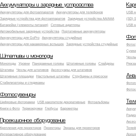
Аккумуляторы и зарядные устройства
Кар
Аккумуляторы для фотоаппаратов
Аккумуляторы для телефонов
USB н
Зарядные устройства для фотоаппаратов
Зарядные устройства AA/AAA
(SD) S
Батарейки (элементы питания)
Сетевые адаптеры
USB н
Автомобильные зарядные устройства
Портативные аккумуляторы
Фот
Аккумуляторы для GoPro
Аккумуляторы студийные
Аккумуляторы для накамерных вспышек
Зарядные устройства студийные
Фотос
Сумки
Штативы и моноподы
Чехлы
Моноподы
Уровни
Панорамные головы
Штативные головы
Слайдеры
Рюкза
Штативы
Чехлы для штативов
Аксессуары для штативов
Ана
Штативные площадки
Настольные штативы
Струбцины и присоски
Стабилизаторы и стедикамы
Фотоп
Фотох
Фотосувениры
Тел
Цифровые фоторамки
USB накопители декоративные
Фотоальбомы
Книги о Фото
Термокружки
Глобусы
Барометры
Аккум
Радио
Проекционное оборудование
Аксес
Крепления для проекторов
Проекторы
Экраны для проекторов
Телеф
Интерактивное оборудование
Допол