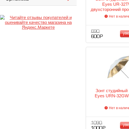
Eyes UR-32
двухсторонний про
белый (70с
Нет в налич
690
ув
600 Р
Зонт студийный 
Eyes URN-32GW 
Нет в налич
1 090
ув
1 000 Р