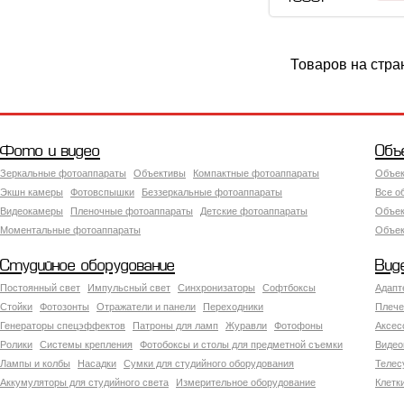
Товаров на стра
Фото и видео
Объ
Зеркальные фотоаппараты
Объективы
Компактные фотоаппараты
Объек
Экшн камеры
Фотовспышки
Беззеркальные фотоаппараты
Все о
Видеокамеры
Пленочные фотоаппараты
Детские фотоаппараты
Объек
Моментальные фотоаппараты
Объект
Студийное оборудование
Вид
Постоянный свет
Импульсный свет
Синхронизаторы
Софтбоксы
Адапт
Стойки
Фотозонты
Отражатели и панели
Переходники
Плече
Генераторы спецэффектов
Патроны для ламп
Журавли
Фотофоны
Аксес
Ролики
Системы крепления
Фотобоксы и столы для предметной съемки
Видео
Лампы и колбы
Насадки
Сумки для студийного оборудования
Теле
Аккумуляторы для студийного света
Измерительное оборудование
Клетк