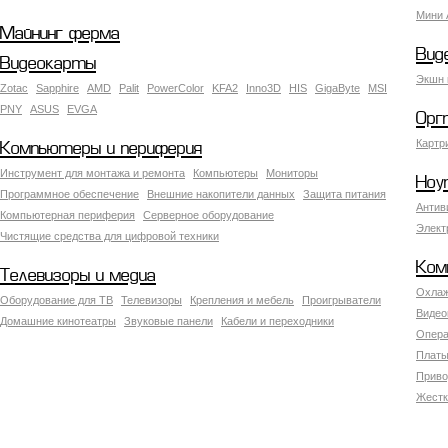
Мини 
Майнинг ферма
Вид
Видеокарты
Экшн 
Zotac
Sapphire
AMD
Palit
PowerColor
KFA2
Inno3D
HIS
GigaByte
MSI
PNY
ASUS
EVGA
Орг
Картр
Компьютеры и периферия
Инструмент для монтажа и ремонта
Компьютеры
Мониторы
Ноу
Программное обеспечение
Внешние накопители данных
Защита питания
Антив
Компьютерная периферия
Серверное оборудование
Элект
Чистящие средства для цифровой техники
Ком
Телевизоры и медиа
Охлаж
Оборудование для ТВ
Телевизоры
Крепления и мебель
Проигрыватели
Видео
Домашние кинотеатры
Звуковые панели
Кабели и переходники
Опера
Платы
Приво
Жестк