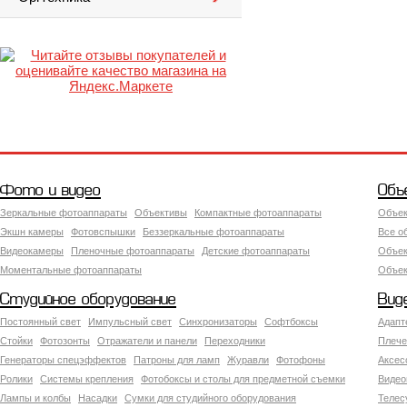
Фото и видео
Объ
Зеркальные фотоаппараты
Объективы
Компактные фотоаппараты
Объек
Экшн камеры
Фотовспышки
Беззеркальные фотоаппараты
Все о
Видеокамеры
Пленочные фотоаппараты
Детские фотоаппараты
Объек
Моментальные фотоаппараты
Объект
Студийное оборудование
Вид
Постоянный свет
Импульсный свет
Синхронизаторы
Софтбоксы
Адапт
Стойки
Фотозонты
Отражатели и панели
Переходники
Плече
Генераторы спецэффектов
Патроны для ламп
Журавли
Фотофоны
Аксес
Ролики
Системы крепления
Фотобоксы и столы для предметной съемки
Видео
Лампы и колбы
Насадки
Сумки для студийного оборудования
Теле