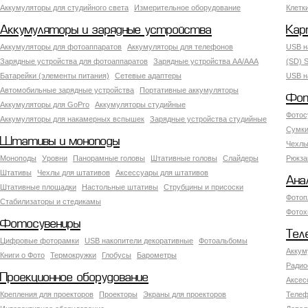
Аккумуляторы для студийного света
Измерительное оборудование
Клетк
Аккумуляторы и зарядные устройства
Кар
Аккумуляторы для фотоаппаратов
Аккумуляторы для телефонов
USB н
Зарядные устройства для фотоаппаратов
Зарядные устройства AA/AAA
(SD) S
Батарейки (элементы питания)
Сетевые адаптеры
USB н
Автомобильные зарядные устройства
Портативные аккумуляторы
Фот
Аккумуляторы для GoPro
Аккумуляторы студийные
Фотос
Аккумуляторы для накамерных вспышек
Зарядные устройства студийные
Сумки
Штативы и моноподы
Чехлы
Моноподы
Уровни
Панорамные головы
Штативные головы
Слайдеры
Рюкза
Штативы
Чехлы для штативов
Аксессуары для штативов
Ана
Штативные площадки
Настольные штативы
Струбцины и присоски
Фотоп
Стабилизаторы и стедикамы
Фотох
Фотосувениры
Тел
Цифровые фоторамки
USB накопители декоративные
Фотоальбомы
Аккум
Книги о Фото
Термокружки
Глобусы
Барометры
Радио
Проекционное оборудование
Аксес
Крепления для проекторов
Проекторы
Экраны для проекторов
Телеф