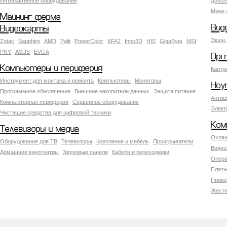
Интерактивное оборудование
Допол
Мини 
Майнинг ферма
Вид
Видеокарты
Экшн 
Zotac
Sapphire
AMD
Palit
PowerColor
KFA2
Inno3D
HIS
GigaByte
MSI
PNY
ASUS
EVGA
Орг
Компьютеры и периферия
Картр
Инструмент для монтажа и ремонта
Компьютеры
Мониторы
Ноу
Программное обеспечение
Внешние накопители данных
Защита питания
Антив
Компьютерная периферия
Серверное оборудование
Элект
Чистящие средства для цифровой техники
Ком
Телевизоры и медиа
Охлаж
Оборудование для ТВ
Телевизоры
Крепления и мебель
Проигрыватели
Видео
Домашние кинотеатры
Звуковые панели
Кабели и переходники
Опера
Платы
Приво
Жестк