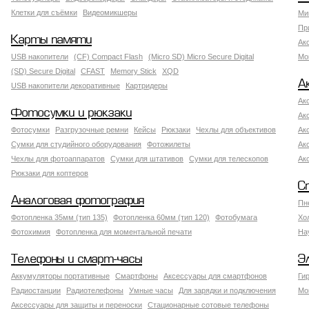
Клетки для съёмки
Видеомикшеры
Ми
Пр
Карты памяти
Ак
USB накопители
(CF) Compact Flash
(Micro SD) Micro Secure Digital
Мо
(SD) Secure Digital
CFAST
Memory Stick
XQD
А
USB накопители декоративные
Картридеры
Ак
Фотосумки и рюкзаки
Ак
Фотосумки
Разгрузочные ремни
Кейсы
Рюкзаки
Чехлы для объективов
Ак
Сумки для студийного оборудования
Фотожилеты
Ак
Чехлы для фотоаппаратов
Сумки для штативов
Сумки для телескопов
Ак
Рюкзаки для коптеров
С
Аналоговая фотография
Пн
Фотопленка 35мм (тип 135)
Фотопленка 60мм (тип 120)
Фотобумага
Хо
Фотохимия
Фотопленка для моментальной печати
На
Телефоны и смарт-часы
Э
Аккумуляторы портативные
Смартфоны
Аксессуары для смартфонов
Ги
Радиостанции
Радиотелефоны
Умные часы
Для зарядки и подключения
Мо
Аксессуары для защиты и переноски
Стационарные сотовые телефоны