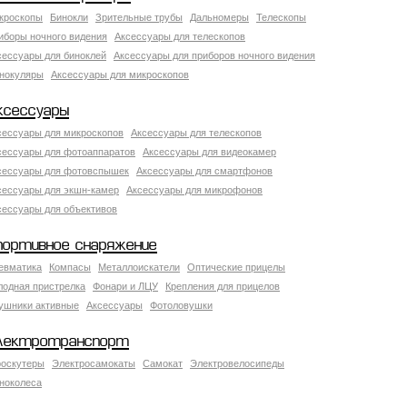
кроскопы
Бинокли
Зрительные трубы
Дальномеры
Телескопы
иборы ночного видения
Аксессуары для телескопов
сессуары для биноклей
Аксессуары для приборов ночного видения
нокуляры
Аксессуары для микроскопов
ксессуары
сессуары для микроскопов
Аксессуары для телескопов
сессуары для фотоаппаратов
Аксессуары для видеокамер
сессуары для фотовспышек
Аксессуары для смартфонов
сессуары для экшн-камер
Аксессуары для микрофонов
сессуары для объективов
портивное снаряжение
евматика
Компасы
Металлоискатели
Оптические прицелы
лодная пристрелка
Фонари и ЛЦУ
Крепления для прицелов
ушники активные
Аксессуары
Фотоловушки
лектротранспорт
роскутеры
Электросамокаты
Самокат
Электровелосипеды
ноколеса