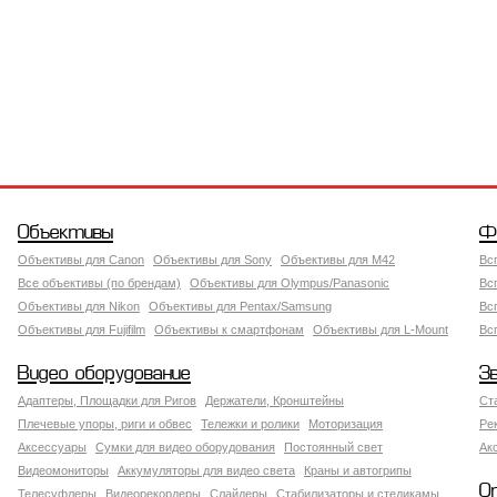
Объективы
Ф
Объективы для Canon
Объективы для Sony
Объективы для M42
Вс
Все объективы (по брендам)
Объективы для Olympus/Panasonic
Вс
Объективы для Nikon
Объективы для Pentax/Samsung
Вс
Объективы для Fujifilm
Объективы к смартфонам
Объективы для L-Mount
Вс
Видео оборудование
З
Адаптеры, Площадки для Ригов
Держатели, Кронштейны
Ст
Плечевые упоры, риги и обвес
Тележки и ролики
Моторизация
Ре
Аксессуары
Сумки для видео оборудования
Постоянный свет
Ак
Видеомониторы
Аккумуляторы для видео света
Краны и автогрипы
О
Телесуфлеры
Видеорекордеры
Слайдеры
Стабилизаторы и стедикамы