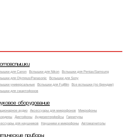
отовспышки
пышки для Canon
Вспышки для Nikon
Вспышки для Pentax/Samsung
пышки для Olympus/Panasonic
Вспышки для Sony
пышки универсальные
Вспышки для Fujifilm
Все вспышки (по брендам)
пышки для смартофонов
вуковое оборудование
ационарное аудио
Аксессуары для микрофонов
Микрофоны
кордеры
Диктофоны
Аудиоинтерфейсы
Гарнитуры
сессуары для наушников
Наушники и микрофоны
Автомагнитолы
птические приборы