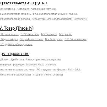
адиоуправляемые игрушки
адрокоптеры
Летающие, плавающие игрушки
диоуправляемые машины
Радиоуправляемые игрушки разные
диоуправляемые роботы
Аксессуары для квадрокоптеров
Вертолеты
У. Товар (Trade IN)
У Фотоаппараты
Б.У Объективы
Б.У Вспышки
Б.У разное
У Видеокамеры
Ретро фототехника
Б.У Телефоны
Б.У. Экшн камеры
У. Студийное оборудование
гры и приставки
yStation
Джойстики
Радиоуправляемые игрушки
венирная продукция
Microsoft Xbox
Nintendo
ртативные игровые системы
PC и другие платформы
8bit и 16bit
иверсальные аксессуары
Игрушки и конструкторы