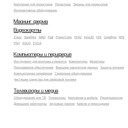
Крепления для проекторов
Проекторы
Экраны для проекторов
Интерактивное оборудование
Майнинг ферма
Видеокарты
Zotac
Sapphire
AMD
Palit
PowerColor
KFA2
Inno3D
HIS
GigaByte
MSI
PNY
ASUS
EVGA
Компьютеры и периферия
Инструмент для монтажа и ремонта
Компьютеры
Мониторы
Программное обеспечение
Внешние накопители данных
Защита питания
Компьютерная периферия
Серверное оборудование
Чистящие средства для цифровой техники
Телевизоры и медиа
Оборудование для ТВ
Телевизоры
Крепления и мебель
Проигрыватели
Домашние кинотеатры
Звуковые панели
Кабели и переходники