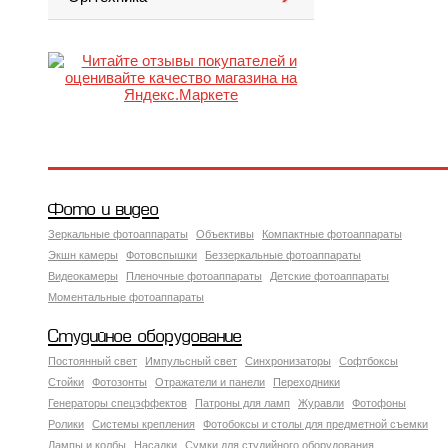
Фото и видео
Зеркальные фотоаппараты
Объективы
Компактные фотоаппараты
Экшн камеры
Фотовспышки
Беззеркальные фотоаппараты
Видеокамеры
Пленочные фотоаппараты
Детские фотоаппараты
Моментальные фотоаппараты
Студийное оборудование
Постоянный свет
Импульсный свет
Синхронизаторы
Софтбоксы
Стойки
Фотозонты
Отражатели и панели
Переходники
Генераторы спецэффектов
Патроны для ламп
Журавли
Фотофоны
Ролики
Системы крепления
Фотобоксы и столы для предметной съемки
Лампы и колбы
Насадки
Сумки для студийного оборудования