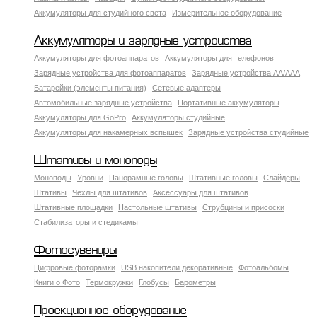
Аккумуляторы для студийного света
Измерительное оборудование
Аккумуляторы и зарядные устройства
Аккумуляторы для фотоаппаратов
Аккумуляторы для телефонов
Зарядные устройства для фотоаппаратов
Зарядные устройства AA/AAA
Батарейки (элементы питания)
Сетевые адаптеры
Автомобильные зарядные устройства
Портативные аккумуляторы
Аккумуляторы для GoPro
Аккумуляторы студийные
Аккумуляторы для накамерных вспышек
Зарядные устройства студийные
Штативы и моноподы
Моноподы
Уровни
Панорамные головы
Штативные головы
Слайдеры
Штативы
Чехлы для штативов
Аксессуары для штативов
Штативные площадки
Настольные штативы
Струбцины и присоски
Стабилизаторы и стедикамы
Фотосувениры
Цифровые фоторамки
USB накопители декоративные
Фотоальбомы
Книги о Фото
Термокружки
Глобусы
Барометры
Проекционное оборудование