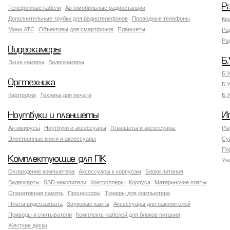
Р
Телефонные кабели
Автомобильные радиостанции
Дополнительные трубки для радиотелефонов
Проводные телефоны
Кв
Мини АТС
Объективы для смартфонов
Планшеты
Ра
Ра
Видеокамеры
Б.
Экшн камеры
Видеокамеры
Б.
Оргтехника
Б.
Картриджи
Техника для печати
Б.
Ноутбуки и планшеты
И
Антивирусы
Ноутбуки и аксессуары
Планшеты и аксессуары
Pla
Электронные книги и аксессуары
Су
По
Комплектующие для ПК
Ун
Охлаждение компьютера
Аксессуары к корпусам
Блоки питания
Видеокарты
SSD накопители
Контроллеры
Корпуса
Материнские платы
Оперативная память
Процессоры
Тюнеры для компьютера
Платы видеозахвата
Звуковые карты
Аксессуары для накопителей
Приводы и считыватели
Комплекты кабелей для блоков питания
Жесткие диски