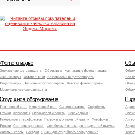
Фото и видео
Объ
Зеркальные фотоаппараты
Объективы
Компактные фотоаппараты
Объек
Экшн камеры
Фотовспышки
Беззеркальные фотоаппараты
Все о
Видеокамеры
Пленочные фотоаппараты
Детские фотоаппараты
Объек
Моментальные фотоаппараты
Объект
Студийное оборудование
Вид
Постоянный свет
Импульсный свет
Синхронизаторы
Софтбоксы
Адапт
Стойки
Фотозонты
Отражатели и панели
Переходники
Плече
Генераторы спецэффектов
Патроны для ламп
Журавли
Фотофоны
Аксес
Ролики
Системы крепления
Фотобоксы и столы для предметной съемки
Видео
Лампы и колбы
Насадки
Сумки для студийного оборудования
Теле