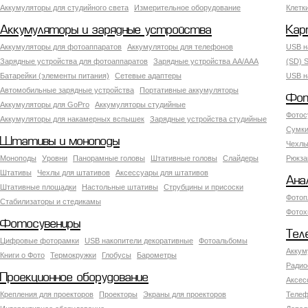
Аккумуляторы для студийного света
Измерительное оборудование
Клетк
Аккумуляторы и зарядные устройства
Кар
Аккумуляторы для фотоаппаратов
Аккумуляторы для телефонов
USB н
Зарядные устройства для фотоаппаратов
Зарядные устройства AA/AAA
(SD) S
Батарейки (элементы питания)
Сетевые адаптеры
USB н
Автомобильные зарядные устройства
Портативные аккумуляторы
Фот
Аккумуляторы для GoPro
Аккумуляторы студийные
Фотос
Аккумуляторы для накамерных вспышек
Зарядные устройства студийные
Сумки
Штативы и моноподы
Чехлы
Моноподы
Уровни
Панорамные головы
Штативные головы
Слайдеры
Рюкза
Штативы
Чехлы для штативов
Аксессуары для штативов
Ана
Штативные площадки
Настольные штативы
Струбцины и присоски
Фотоп
Стабилизаторы и стедикамы
Фотох
Фотосувениры
Тел
Цифровые фоторамки
USB накопители декоративные
Фотоальбомы
Аккум
Книги о Фото
Термокружки
Глобусы
Барометры
Радио
Проекционное оборудование
Аксес
Крепления для проекторов
Проекторы
Экраны для проекторов
Телеф