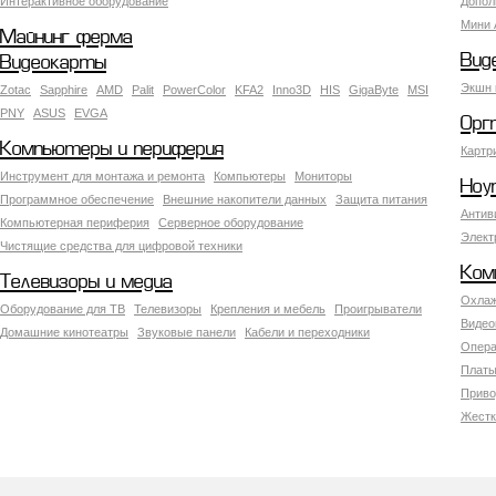
Интерактивное оборудование
Допол
Мини 
Майнинг ферма
Вид
Видеокарты
Экшн 
Zotac
Sapphire
AMD
Palit
PowerColor
KFA2
Inno3D
HIS
GigaByte
MSI
PNY
ASUS
EVGA
Орг
Компьютеры и периферия
Картр
Инструмент для монтажа и ремонта
Компьютеры
Мониторы
Ноу
Программное обеспечение
Внешние накопители данных
Защита питания
Антив
Компьютерная периферия
Серверное оборудование
Элект
Чистящие средства для цифровой техники
Ком
Телевизоры и медиа
Охлаж
Оборудование для ТВ
Телевизоры
Крепления и мебель
Проигрыватели
Видео
Домашние кинотеатры
Звуковые панели
Кабели и переходники
Опера
Платы
Приво
Жестк