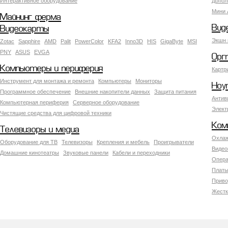
Интерактивное оборудование
Допол
Мини 
Майнинг ферма
Вид
Видеокарты
Экшн 
Zotac
Sapphire
AMD
Palit
PowerColor
KFA2
Inno3D
HIS
GigaByte
MSI
PNY
ASUS
EVGA
Орг
Компьютеры и периферия
Картр
Инструмент для монтажа и ремонта
Компьютеры
Мониторы
Ноу
Программное обеспечение
Внешние накопители данных
Защита питания
Антив
Компьютерная периферия
Серверное оборудование
Элект
Чистящие средства для цифровой техники
Ком
Телевизоры и медиа
Охлаж
Оборудование для ТВ
Телевизоры
Крепления и мебель
Проигрыватели
Видео
Домашние кинотеатры
Звуковые панели
Кабели и переходники
Опера
Платы
Приво
Жестк