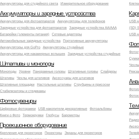
Аккумуляторы для студийного света
Измерительное оборудование
Клетк
Аккумуляторы и зарядные устройства
Кар
Аккумуляторы для фотоаппаратов
Аккумуляторы для телефонов
USB н
Зарядные устройства для фотоаппаратов
Зарядные устройства AA/AAA
(SD) S
Батарейки (элементы питания)
Сетевые адаптеры
USB н
Автомобильные зарядные устройства
Портативные аккумуляторы
Фот
Аккумуляторы для GoPro
Аккумуляторы студийные
Фотос
Аккумуляторы для накамерных вспышек
Зарядные устройства студийные
Сумки
Штативы и моноподы
Чехлы
Моноподы
Уровни
Панорамные головы
Штативные головы
Слайдеры
Рюкза
Штативы
Чехлы для штативов
Аксессуары для штативов
Ана
Штативные площадки
Настольные штативы
Струбцины и присоски
Фотоп
Стабилизаторы и стедикамы
Фотох
Фотосувениры
Тел
Цифровые фоторамки
USB накопители декоративные
Фотоальбомы
Аккум
Книги о Фото
Термокружки
Глобусы
Барометры
Радио
Проекционное оборудование
Аксес
Крепления для проекторов
Проекторы
Экраны для проекторов
Телеф