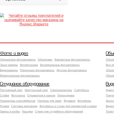
Фото и видео
Объ
Зеркальные фотоаппараты
Объективы
Компактные фотоаппараты
Объек
Экшн камеры
Фотовспышки
Беззеркальные фотоаппараты
Все о
Видеокамеры
Пленочные фотоаппараты
Детские фотоаппараты
Объек
Моментальные фотоаппараты
Объект
Студийное оборудование
Вид
Постоянный свет
Импульсный свет
Синхронизаторы
Софтбоксы
Адапт
Стойки
Фотозонты
Отражатели и панели
Переходники
Плече
Генераторы спецэффектов
Патроны для ламп
Журавли
Фотофоны
Аксес
Ролики
Системы крепления
Фотобоксы и столы для предметной съемки
Видео
Лампы и колбы
Насадки
Сумки для студийного оборудования
Теле