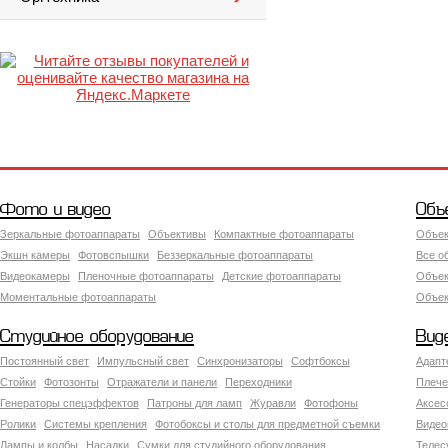
Фото и видео
Объ
Зеркальные фотоаппараты
Объективы
Компактные фотоаппараты
Объек
Экшн камеры
Фотовспышки
Беззеркальные фотоаппараты
Все о
Видеокамеры
Пленочные фотоаппараты
Детские фотоаппараты
Объек
Моментальные фотоаппараты
Объект
Студийное оборудование
Вид
Постоянный свет
Импульсный свет
Синхронизаторы
Софтбоксы
Адапт
Стойки
Фотозонты
Отражатели и панели
Переходники
Плече
Генераторы спецэффектов
Патроны для ламп
Журавли
Фотофоны
Аксес
Ролики
Системы крепления
Фотобоксы и столы для предметной съемки
Видео
Лампы и колбы
Насадки
Сумки для студийного оборудования
Теле