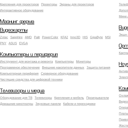
Крепления для проекторов
Проекторы
Экраны для проекторов
Телеф
Интерактивное оборудование
Допол
Мини 
Майнинг ферма
Вид
Видеокарты
Экшн 
Zotac
Sapphire
AMD
Palit
PowerColor
KFA2
Inno3D
HIS
GigaByte
MSI
PNY
ASUS
EVGA
Орг
Картр
Компьютеры и периферия
Инструмент для монтажа и ремонта
Компьютеры
Мониторы
Ноу
Программное обеспечение
Внешние накопители данных
Защита питания
Антив
Компьютерная периферия
Серверное оборудование
Элект
Чистящие средства для цифровой техники
Ком
Телевизоры и медиа
Охлаж
Оборудование для ТВ
Телевизоры
Крепления и мебель
Проигрыватели
Видео
Домашние кинотеатры
Звуковые панели
Кабели и переходники
Опера
Платы
Приво
Жестк