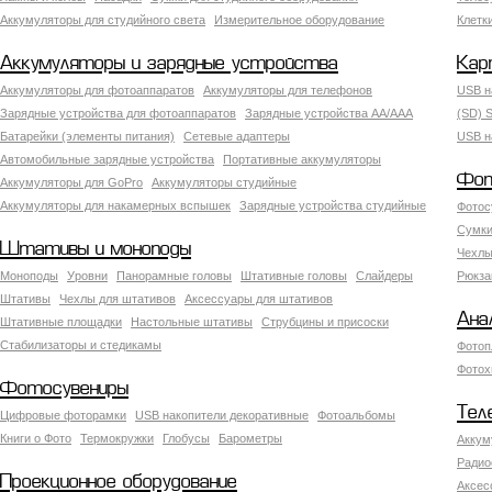
Аккумуляторы для студийного света
Измерительное оборудование
Клетк
Аккумуляторы и зарядные устройства
Кар
Аккумуляторы для фотоаппаратов
Аккумуляторы для телефонов
USB н
Зарядные устройства для фотоаппаратов
Зарядные устройства AA/AAA
(SD) S
Батарейки (элементы питания)
Сетевые адаптеры
USB н
Автомобильные зарядные устройства
Портативные аккумуляторы
Фот
Аккумуляторы для GoPro
Аккумуляторы студийные
Аккумуляторы для накамерных вспышек
Зарядные устройства студийные
Фотос
Сумки
Штативы и моноподы
Чехлы
Моноподы
Уровни
Панорамные головы
Штативные головы
Слайдеры
Рюкза
Штативы
Чехлы для штативов
Аксессуары для штативов
Ана
Штативные площадки
Настольные штативы
Струбцины и присоски
Стабилизаторы и стедикамы
Фотоп
Фотох
Фотосувениры
Тел
Цифровые фоторамки
USB накопители декоративные
Фотоальбомы
Книги о Фото
Термокружки
Глобусы
Барометры
Аккум
Радио
Проекционное оборудование
Аксес