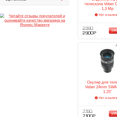
телескопа Veber Or
1,3 Mp
Нет в налич
2 990
ув
2 900 Р
А
Окуляр для тел
Veber 24mm SWA
1.25"
Нет в налич
7 190
ув
7 100 Р