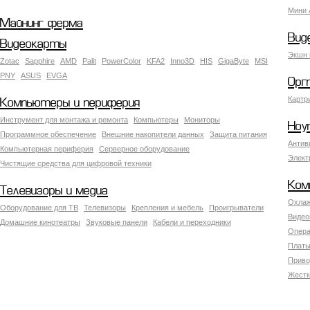
Мини 
Майнинг ферма
Вид
Видеокарты
Экшн 
Zotac
Sapphire
AMD
Palit
PowerColor
KFA2
Inno3D
HIS
GigaByte
MSI
PNY
ASUS
EVGA
Орг
Картр
Компьютеры и периферия
Инструмент для монтажа и ремонта
Компьютеры
Мониторы
Ноу
Программное обеспечение
Внешние накопители данных
Защита питания
Антив
Компьютерная периферия
Серверное оборудование
Элект
Чистящие средства для цифровой техники
Ком
Телевизоры и медиа
Охлаж
Оборудование для ТВ
Телевизоры
Крепления и мебель
Проигрыватели
Видео
Домашние кинотеатры
Звуковые панели
Кабели и переходники
Опера
Платы
Приво
Жестк