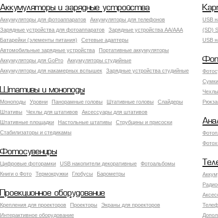
Аккумуляторы и зарядные устройства
Кар
Аккумуляторы для фотоаппаратов
Аккумуляторы для телефонов
USB н
Зарядные устройства для фотоаппаратов
Зарядные устройства AA/AAA
(SD) S
Батарейки (элементы питания)
Сетевые адаптеры
USB н
Автомобильные зарядные устройства
Портативные аккумуляторы
Фот
Аккумуляторы для GoPro
Аккумуляторы студийные
Аккумуляторы для накамерных вспышек
Зарядные устройства студийные
Фотос
Сумки
Штативы и моноподы
Чехлы
Моноподы
Уровни
Панорамные головы
Штативные головы
Слайдеры
Рюкза
Штативы
Чехлы для штативов
Аксессуары для штативов
Ана
Штативные площадки
Настольные штативы
Струбцины и присоски
Стабилизаторы и стедикамы
Фотоп
Фотох
Фотосувениры
Тел
Цифровые фоторамки
USB накопители декоративные
Фотоальбомы
Книги о Фото
Термокружки
Глобусы
Барометры
Аккум
Радио
Проекционное оборудование
Аксес
Крепления для проекторов
Проекторы
Экраны для проекторов
Телеф
Интерактивное оборудование
Допол