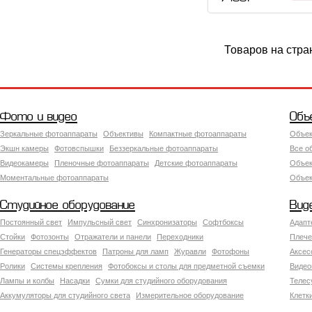
Товаров на стра
Фото и видео
Объ
Зеркальные фотоаппараты
Объективы
Компактные фотоаппараты
Объек
Экшн камеры
Фотовспышки
Беззеркальные фотоаппараты
Все о
Видеокамеры
Пленочные фотоаппараты
Детские фотоаппараты
Объек
Моментальные фотоаппараты
Объект
Студийное оборудование
Вид
Постоянный свет
Импульсный свет
Синхронизаторы
Софтбоксы
Адапт
Стойки
Фотозонты
Отражатели и панели
Переходники
Плече
Генераторы спецэффектов
Патроны для ламп
Журавли
Фотофоны
Аксес
Ролики
Системы крепления
Фотобоксы и столы для предметной съемки
Видео
Лампы и колбы
Насадки
Сумки для студийного оборудования
Теле
Аккумуляторы для студийного света
Измерительное оборудование
Клетк