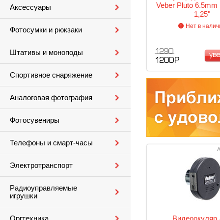
Veber Pluto 6.5m
Аксессуары
1,25"
Нет в налич
Фотосумки и рюкзаки
1 290
Штативы и моноподы
ув
1 200 Р
Спортивное снаряжение
Аналоговая фотография
Фотосувениры
Телефоны и смарт-часы
А
Электротранспорт
Радиоуправляемые
игрушки
Видеоокуляр 
Оргтехника