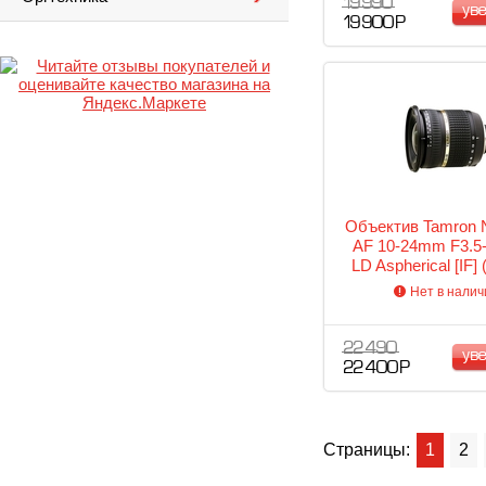
19 990
ув
19 900 Р
Объектив Tamron 
AF 10-24mm F3.5-4
LD Aspherical [IF]
Нет в налич
22 490
ув
22 400 Р
Страницы:
1
2