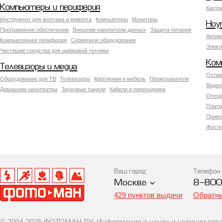
Компьютеры и периферия
Картр
Инструмент для монтажа и ремонта
Компьютеры
Мониторы
Ноу
Программное обеспечение
Внешние накопители данных
Защита питания
Антив
Компьютерная периферия
Серверное оборудование
Элект
Чистящие средства для цифровой техники
Ком
Телевизоры и медиа
Охлаж
Оборудование для ТВ
Телевизоры
Крепления и мебель
Проигрыватели
Видео
Домашние кинотеатры
Звуковые панели
Кабели и переходники
Опера
Платы
Приво
Жестк
Ваш город
Телефон
Москва
8-800
429 пунктов выдачи
Обратны
© 2004-2026 ФОТОМАН.РУ. Информация о ценах и наличии товар