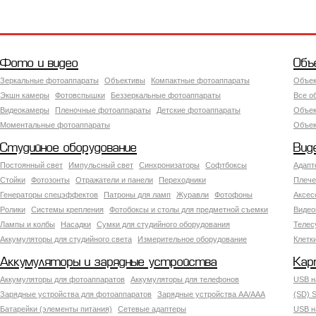
Фото и видео
Объ
Зеркальные фотоаппараты
Объективы
Компактные фотоаппараты
Объек
Экшн камеры
Фотовспышки
Беззеркальные фотоаппараты
Все о
Видеокамеры
Пленочные фотоаппараты
Детские фотоаппараты
Объек
Моментальные фотоаппараты
Объект
Студийное оборудование
Вид
Постоянный свет
Импульсный свет
Синхронизаторы
Софтбоксы
Адапт
Стойки
Фотозонты
Отражатели и панели
Переходники
Плече
Генераторы спецэффектов
Патроны для ламп
Журавли
Фотофоны
Аксес
Ролики
Системы крепления
Фотобоксы и столы для предметной съемки
Видео
Лампы и колбы
Насадки
Сумки для студийного оборудования
Теле
Аккумуляторы для студийного света
Измерительное оборудование
Клетк
Аккумуляторы и зарядные устройства
Кар
Аккумуляторы для фотоаппаратов
Аккумуляторы для телефонов
USB н
Зарядные устройства для фотоаппаратов
Зарядные устройства AA/AAA
(SD) S
Батарейки (элементы питания)
Сетевые адаптеры
USB н