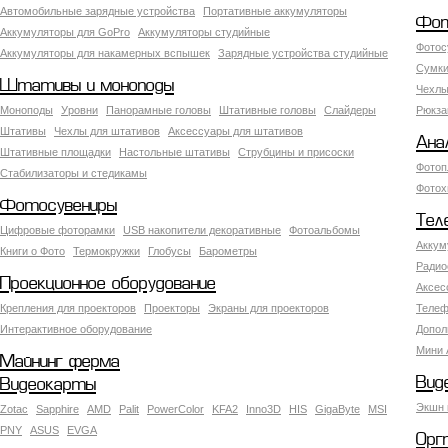
Автомобильные зарядные устройства
Портативные аккумуляторы
Фот
Аккумуляторы для GoPro
Аккумуляторы студийные
Фотос
Аккумуляторы для накамерных вспышек
Зарядные устройства студийные
Сумки
Штативы и моноподы
Чехлы
Моноподы
Уровни
Панорамные головы
Штативные головы
Слайдеры
Рюкза
Штативы
Чехлы для штативов
Аксессуары для штативов
Ана
Штативные площадки
Настольные штативы
Струбцины и присоски
Фотоп
Стабилизаторы и стедикамы
Фотох
Фотосувениры
Тел
Цифровые фоторамки
USB накопители декоративные
Фотоальбомы
Аккум
Книги о Фото
Термокружки
Глобусы
Барометры
Радио
Проекционное оборудование
Аксес
Крепления для проекторов
Проекторы
Экраны для проекторов
Телеф
Интерактивное оборудование
Допол
Мини 
Майнинг ферма
Вид
Видеокарты
Экшн 
Zotac
Sapphire
AMD
Palit
PowerColor
KFA2
Inno3D
HIS
GigaByte
MSI
PNY
ASUS
EVGA
Орг