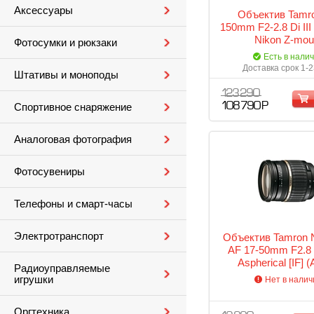
Аксессуары
Объектив Tamro
150mm F2-2.8 Di II
Nikon Z-mou
Фотосумки и рюкзаки
Есть в нали
Доставка срок 1-2
Штативы и моноподы
123 290
108 790 Р
Спортивное снаряжение
Аналоговая фотография
Фотосувениры
Телефоны и смарт-часы
Электротранспорт
Объектив Tamron 
AF 17-50mm F2.8 X
Aspherical [IF] 
Радиоуправляемые
игрушки
Нет в налич
Оргтехника