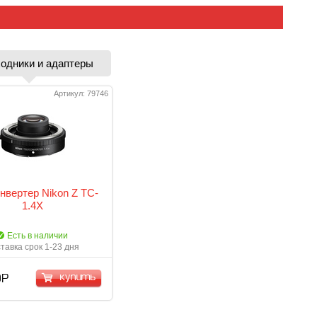
одники и адаптеры
Артикул: 79746
нвертер Nikon Z TC-
1.4X
Есть в наличии
тавка срок 1-23 дня
купить
 Р