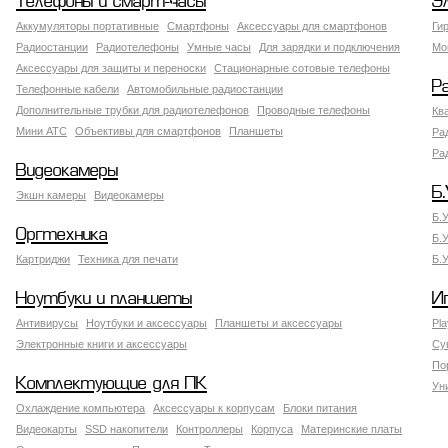
Телефоны и смарт-часы
Э
Аккумуляторы портативные
Смартфоны
Аксессуары для смартфонов
Ги
Радиостанции
Радиотелефоны
Умные часы
Для зарядки и подключения
Мо
Аксессуары для защиты и переноски
Стационарные сотовые телефоны
Р
Телефонные кабели
Автомобильные радиостанции
Дополнительные трубки для радиотелефонов
Проводные телефоны
Кв
Мини АТС
Объективы для смартфонов
Планшеты
Ра
Ра
Видеокамеры
Б.
Экшн камеры
Видеокамеры
Б.
Оргтехника
Б.
Картриджи
Техника для печати
Б.
Ноутбуки и планшеты
И
Антивирусы
Ноутбуки и аксессуары
Планшеты и аксессуары
Pla
Электронные книги и аксессуары
Су
По
Комплектующие для ПК
Ун
Охлаждение компьютера
Аксессуары к корпусам
Блоки питания
Видеокарты
SSD накопители
Контроллеры
Корпуса
Материнские платы