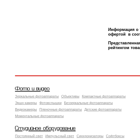
Информация о т
офертой в соот
Представленн
рейтингом това
Фото и видео
Зеркальные фотоаппараты
Объективы
Компактные фотоаппараты
Экшн камеры
Фотовспышки
Беззеркальные фотоаппараты
Видеокамеры
Пленочные фотоаппараты
Детские фотоаппараты
Моментальные фотоаппараты
Студийное оборудование
Постоянный свет
Импульсный свет
Синхронизаторы
Софтбоксы