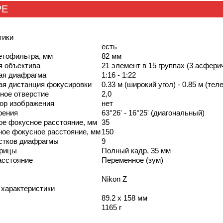
РЕ
тики
есть
етофильтра, мм
82 мм
я объектива
21 элемент в 15 группах (3 асфер
ая диафрагма
1:16 - 1:22
я дистанция фокусировки
0.33 м (широкий угол) - 0.85 м (теле
ное отверстие
2,0
ор изображения
нет
рения
63°26' - 16°25' (диагональный)
е фокусное расстояние, мм
35
ое фокусное расстояние, мм
150
стков диафрагмы
9
трицы
Полный кадр, 35 мм
асстояние
Переменное (зум)
Nikon Z
 характеристики
89.2 х 158 мм
1165 г