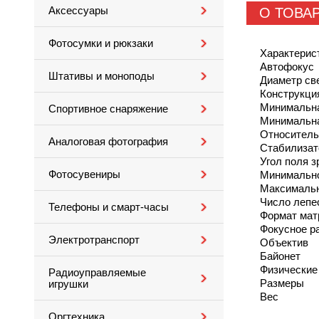
Аксессуары
О ТОВА
Фотосумки и рюкзаки
Характерис
Автофокус
Штативы и моноподы
Диаметр св
Конструкци
Минимальн
Спортивное снаряжение
Минимальна
Относитель
Аналоговая фотография
Стабилизат
Угол поля з
Фотосувениры
Минимально
Максимальн
Число лепе
Телефоны и смарт-часы
Формат ма
Фокусное р
Электротранспорт
Объектив
Байонет
Физические
Радиоуправляемые
Размеры
игрушки
Вес
Оргтехника