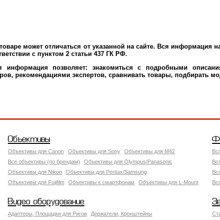
оваре может отличаться от указанной на сайте. Вся информация на
ветствии с пунктом 2 статьи 437 ГК РФ.
ая информация позволяет: знакомиться с подробными описания
ров, рекомендациями экспертов, сравнивать товары, подбирать мо
Объективы
Ф
Объективы для Canon
Объективы для Sony
Объективы для M42
Вс
Все объективы (по брендам)
Объективы для Olympus/Panasonic
Вс
Объективы для Nikon
Объективы для Pentax/Samsung
Вс
Объективы для Fujifilm
Объективы к смартфонам
Объективы для L-Mount
Вс
Видео оборудование
З
Адаптеры, Площадки для Ригов
Держатели, Кронштейны
Ст