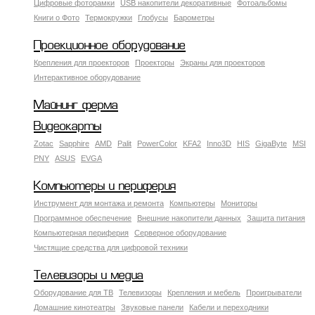
Цифровые фоторамки
USB накопители декоративные
Фотоальбомы
Книги о Фото
Термокружки
Глобусы
Барометры
Проекционное оборудование
Крепления для проекторов
Проекторы
Экраны для проекторов
Интерактивное оборудование
Майнинг ферма
Видеокарты
Zotac
Sapphire
AMD
Palit
PowerColor
KFA2
Inno3D
HIS
GigaByte
MSI
PNY
ASUS
EVGA
Компьютеры и периферия
Инструмент для монтажа и ремонта
Компьютеры
Мониторы
Программное обеспечение
Внешние накопители данных
Защита питания
Компьютерная периферия
Серверное оборудование
Чистящие средства для цифровой техники
Телевизоры и медиа
Оборудование для ТВ
Телевизоры
Крепления и мебель
Проигрыватели
Домашние кинотеатры
Звуковые панели
Кабели и переходники