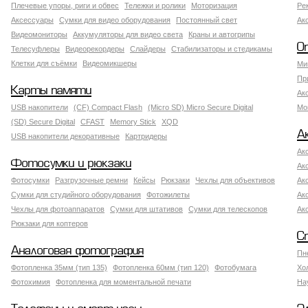
Плечевые упоры, риги и обвес
Тележки и ролики
Моторизация
Ре
Аксессуары
Сумки для видео оборудования
Постоянный свет
Ак
Видеомониторы
Аккумуляторы для видео света
Краны и автогрипы
О
Телесуфлеры
Видеорекордеры
Слайдеры
Стабилизаторы и стедикамы
Клетки для съёмки
Видеомикшеры
Ми
Пр
Карты памяти
Ак
USB накопители
(CF) Compact Flash
(Micro SD) Micro Secure Digital
Мо
(SD) Secure Digital
CFAST
Memory Stick
XQD
А
USB накопители декоративные
Картридеры
Ак
Фотосумки и рюкзаки
Ак
Фотосумки
Разгрузочные ремни
Кейсы
Рюкзаки
Чехлы для объективов
Ак
Сумки для студийного оборудования
Фотожилеты
Ак
Чехлы для фотоаппаратов
Сумки для штативов
Сумки для телескопов
Ак
Рюкзаки для коптеров
С
Аналоговая фотография
Пн
Фотопленка 35мм (тип 135)
Фотопленка 60мм (тип 120)
Фотобумага
Хо
Фотохимия
Фотопленка для моментальной печати
На