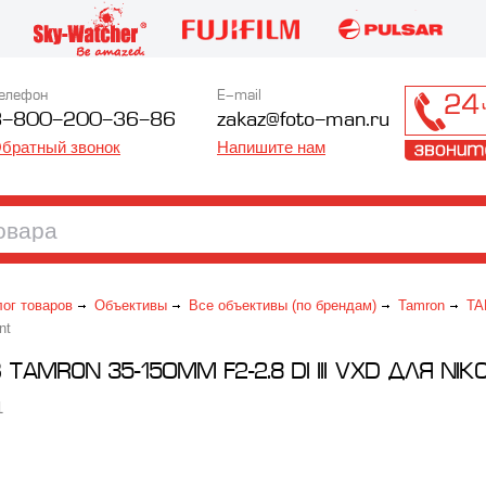
елефон
E-mail
8-800-200-36-86
zakaz@foto-man.ru
братный звонок
Напишите нам
лог товаров
Объективы
Все объективы (по брендам)
Tamron
TA
nt
TAMRON 35-150MM F2-2.8 DI III VXD ДЛЯ NI
1