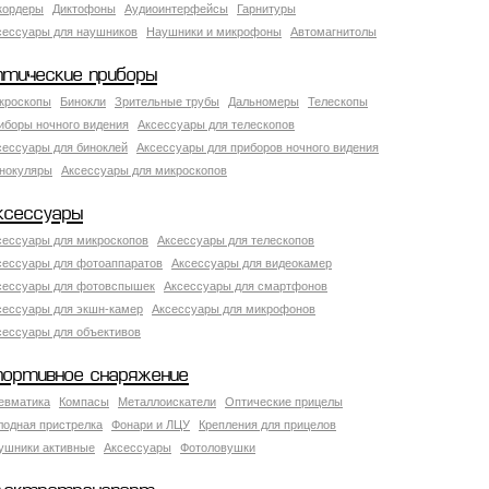
кордеры
Диктофоны
Аудиоинтерфейсы
Гарнитуры
сессуары для наушников
Наушники и микрофоны
Автомагнитолы
птические приборы
кроскопы
Бинокли
Зрительные трубы
Дальномеры
Телескопы
иборы ночного видения
Аксессуары для телескопов
сессуары для биноклей
Аксессуары для приборов ночного видения
нокуляры
Аксессуары для микроскопов
ксессуары
сессуары для микроскопов
Аксессуары для телескопов
сессуары для фотоаппаратов
Аксессуары для видеокамер
сессуары для фотовспышек
Аксессуары для смартфонов
сессуары для экшн-камер
Аксессуары для микрофонов
сессуары для объективов
портивное снаряжение
евматика
Компасы
Металлоискатели
Оптические прицелы
лодная пристрелка
Фонари и ЛЦУ
Крепления для прицелов
ушники активные
Аксессуары
Фотоловушки