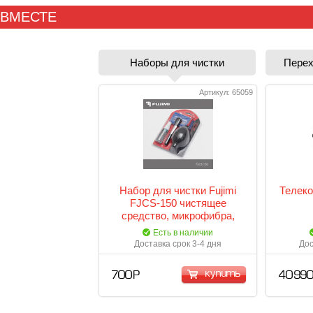
 ВМЕСТЕ
Наборы для чистки
Перех
Артикул: 65059
Набор для чистки Fujimi
Телеко
FJCS-150 чистящее
средство, микрофибра,
кисточка, воздушная груша,
Есть в наличии
салфетки
Доставка срок 3-4 дня
Дос
купить
700 Р
40 990