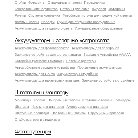
Стойки
Фотозонты
Отражатели и панели
Переходники
Генераторы спецэффектов
Патроны для ламп
Журавли
Фотофоны
Ролики
Системы крепления
Фотобоксы и столы для предметной съемки
Лампы и колбы
Насадки
Сумки для студийного оборудования
Аккумуляторы для студийного света
Измерительное оборудование
Аккумуляторы и зарядные устройства
Аккумуляторы для фотоаппаратов
Аккумуляторы для телефонов
Зарядные устройства для фотоаппаратов
Зарядные устройства AA/AAA
Батарейки (элементы питания)
Сетевые адаптеры
Автомобильные зарядные устройства
Портативные аккумуляторы
Аккумуляторы для GoPro
Аккумуляторы студийные
Аккумуляторы для накамерных вспышек
Зарядные устройства студийные
Штативы и моноподы
Моноподы
Уровни
Панорамные головы
Штативные головы
Слайдеры
Штативы
Чехлы для штативов
Аксессуары для штативов
Штативные площадки
Настольные штативы
Струбцины и присоски
Стабилизаторы и стедикамы
Фотосувениры