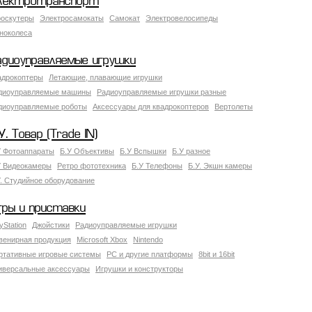
лектротранспорт
роскутеры
Электросамокаты
Самокат
Электровелосипеды
ноколеса
адиоуправляемые игрушки
адрокоптеры
Летающие, плавающие игрушки
диоуправляемые машины
Радиоуправляемые игрушки разные
диоуправляемые роботы
Аксессуары для квадрокоптеров
Вертолеты
У. Товар (Trade IN)
У Фотоаппараты
Б.У Объективы
Б.У Вспышки
Б.У разное
У Видеокамеры
Ретро фототехника
Б.У Телефоны
Б.У. Экшн камеры
У. Студийное оборудование
гры и приставки
yStation
Джойстики
Радиоуправляемые игрушки
венирная продукция
Microsoft Xbox
Nintendo
ртативные игровые системы
PC и другие платформы
8bit и 16bit
иверсальные аксессуары
Игрушки и конструкторы