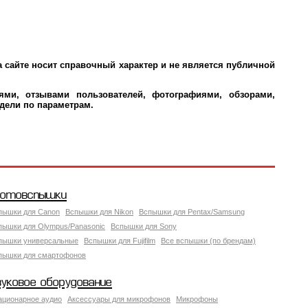
 сайте носит справочный характер и не является публичной
ми, отзывами пользователей, фотографиями, обзорами,
дели по параметрам.
отовспышки
пышки для Canon
Вспышки для Nikon
Вспышки для Pentax/Samsung
пышки для Olympus/Panasonic
Вспышки для Sony
пышки универсальные
Вспышки для Fujifilm
Все вспышки (по брендам)
пышки для смартофонов
вуковое оборудование
ационарное аудио
Аксессуары для микрофонов
Микрофоны