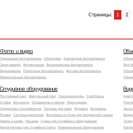
Страницы:
1
2
Фото и видео
Объ
Зеркальные фотоаппараты
Объективы
Компактные фотоаппараты
Объек
Экшн камеры
Фотовспышки
Беззеркальные фотоаппараты
Все о
Видеокамеры
Пленочные фотоаппараты
Детские фотоаппараты
Объек
Моментальные фотоаппараты
Объект
Студийное оборудование
Вид
Постоянный свет
Импульсный свет
Синхронизаторы
Софтбоксы
Адапт
Стойки
Фотозонты
Отражатели и панели
Переходники
Плече
Генераторы спецэффектов
Патроны для ламп
Журавли
Фотофоны
Аксес
Ролики
Системы крепления
Фотобоксы и столы для предметной съемки
Видео
Лампы и колбы
Насадки
Сумки для студийного оборудования
Теле
Аккумуляторы для студийного света
Измерительное оборудование
Клетк