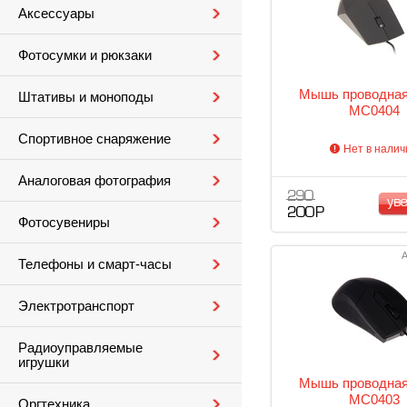
Аксессуары
Фотосумки и рюкзаки
Мышь проводна
Штативы и моноподы
MC0404
Спортивное снаряжение
Нет в налич
Аналоговая фотография
290
ув
200 Р
Фотосувениры
А
Телефоны и смарт-часы
Электротранспорт
Радиоуправляемые
игрушки
Мышь проводна
MC0403
Оргтехника