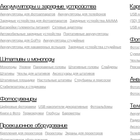
Аккумуляторы и зарядные устройства
Кар
Аккумуляторы для фотоаппаратов
Аккумуляторы для телефонов
USB н
Зарядные устройства для фотоаппаратов
Зарядные устройства AA/AAA
(SD) S
Батарейки (элементы питания)
Сетевые адаптеры
USB н
Автомобильные зарядные устройства
Портативные аккумуляторы
Фот
Аккумуляторы для GoPro
Аккумуляторы студийные
Аккумуляторы для накамерных вспышек
Зарядные устройства студийные
Фотос
Сумки
Штативы и моноподы
Чехлы
Моноподы
Уровни
Панорамные головы
Штативные головы
Слайдеры
Рюкза
Штативы
Чехлы для штативов
Аксессуары для штативов
Ана
Штативные площадки
Настольные штативы
Струбцины и присоски
Стабилизаторы и стедикамы
Фотоп
Фотох
Фотосувениры
Тел
Цифровые фоторамки
USB накопители декоративные
Фотоальбомы
Книги о Фото
Термокружки
Глобусы
Барометры
Аккум
Радио
Проекционное оборудование
Аксес
Крепления для проекторов
Проекторы
Экраны для проекторов
Телеф
Интерактивное оборудование
Допол