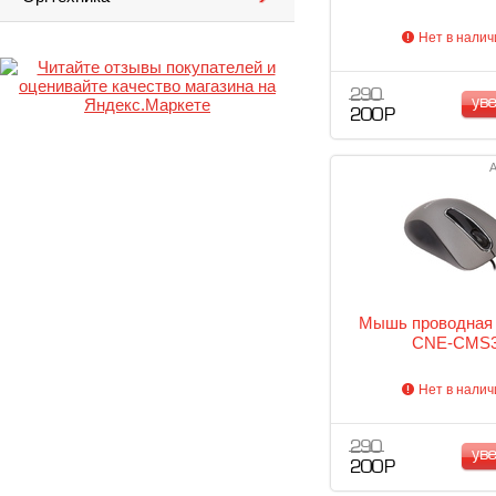
Нет в налич
290
ув
200 Р
А
Мышь проводная
CNE-CMS
Нет в налич
290
ув
200 Р