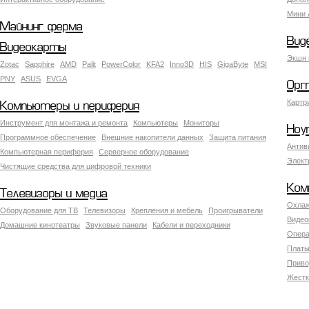
Мини 
Майнинг ферма
Вид
Видеокарты
Экшн 
Zotac
Sapphire
AMD
Palit
PowerColor
KFA2
Inno3D
HIS
GigaByte
MSI
PNY
ASUS
EVGA
Орг
Картр
Компьютеры и периферия
Инструмент для монтажа и ремонта
Компьютеры
Мониторы
Ноу
Программное обеспечение
Внешние накопители данных
Защита питания
Антив
Компьютерная периферия
Серверное оборудование
Элект
Чистящие средства для цифровой техники
Ком
Телевизоры и медиа
Охлаж
Оборудование для ТВ
Телевизоры
Крепления и мебель
Проигрыватели
Видео
Домашние кинотеатры
Звуковые панели
Кабели и переходники
Опера
Платы
Приво
Жестк