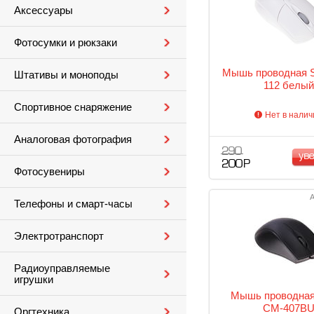
Аксессуары
Фотосумки и рюкзаки
Мышь проводная 
Штативы и моноподы
112 белый
Спортивное снаряжение
Нет в налич
Аналоговая фотография
290
ув
200 Р
Фотосувениры
А
Телефоны и смарт-часы
Электротранспорт
Радиоуправляемые
игрушки
Мышь проводна
CM-407B
Оргтехника