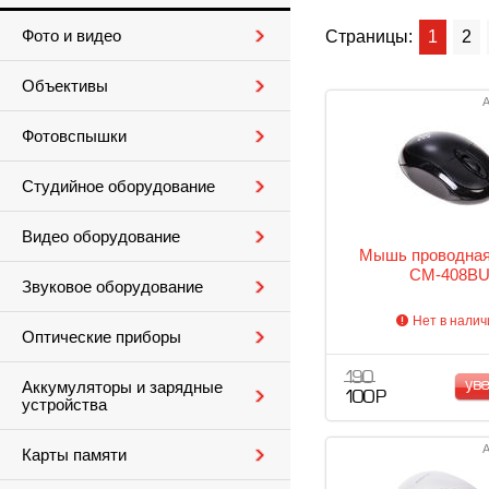
Фото и видео
Страницы:
1
2
Объективы
А
Фотовспышки
Студийное оборудование
Видео оборудование
Мышь проводна
CM-408B
Звуковое оборудование
Нет в налич
Оптические приборы
190
ув
Аккумуляторы и зарядные
100 Р
устройства
А
Карты памяти