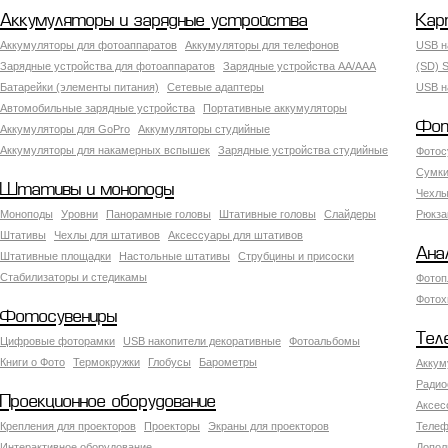
Аккумуляторы и зарядные устройства
Кар
Аккумуляторы для фотоаппаратов
Аккумуляторы для телефонов
USB н
Зарядные устройства для фотоаппаратов
Зарядные устройства AA/AAA
(SD) S
Батарейки (элементы питания)
Сетевые адаптеры
USB н
Автомобильные зарядные устройства
Портативные аккумуляторы
Фот
Аккумуляторы для GoPro
Аккумуляторы студийные
Аккумуляторы для накамерных вспышек
Зарядные устройства студийные
Фотос
Сумки
Штативы и моноподы
Чехлы
Моноподы
Уровни
Панорамные головы
Штативные головы
Слайдеры
Рюкза
Штативы
Чехлы для штативов
Аксессуары для штативов
Ана
Штативные площадки
Настольные штативы
Струбцины и присоски
Стабилизаторы и стедикамы
Фотоп
Фотох
Фотосувениры
Тел
Цифровые фоторамки
USB накопители декоративные
Фотоальбомы
Книги о Фото
Термокружки
Глобусы
Барометры
Аккум
Радио
Проекционное оборудование
Аксес
Крепления для проекторов
Проекторы
Экраны для проекторов
Телеф
Интерактивное оборудование
Допол