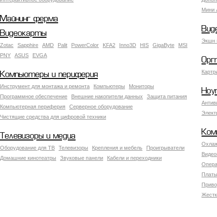
Мини 
Майнинг ферма
Вид
Видеокарты
Экшн 
Zotac
Sapphire
AMD
Palit
PowerColor
KFA2
Inno3D
HIS
GigaByte
MSI
PNY
ASUS
EVGA
Орг
Картр
Компьютеры и периферия
Инструмент для монтажа и ремонта
Компьютеры
Мониторы
Ноу
Программное обеспечение
Внешние накопители данных
Защита питания
Антив
Компьютерная периферия
Серверное оборудование
Элект
Чистящие средства для цифровой техники
Ком
Телевизоры и медиа
Охлаж
Оборудование для ТВ
Телевизоры
Крепления и мебель
Проигрыватели
Видео
Домашние кинотеатры
Звуковые панели
Кабели и переходники
Опера
Платы
Приво
Жестк