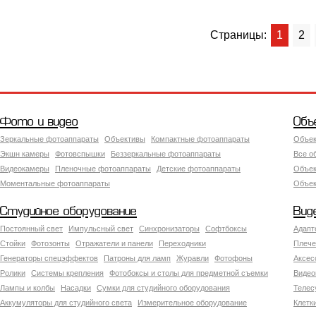
Страницы:
1
2
Фото и видео
Объ
Зеркальные фотоаппараты
Объективы
Компактные фотоаппараты
Объек
Экшн камеры
Фотовспышки
Беззеркальные фотоаппараты
Все о
Видеокамеры
Пленочные фотоаппараты
Детские фотоаппараты
Объек
Моментальные фотоаппараты
Объект
Студийное оборудование
Вид
Постоянный свет
Импульсный свет
Синхронизаторы
Софтбоксы
Адапт
Стойки
Фотозонты
Отражатели и панели
Переходники
Плече
Генераторы спецэффектов
Патроны для ламп
Журавли
Фотофоны
Аксес
Ролики
Системы крепления
Фотобоксы и столы для предметной съемки
Видео
Лампы и колбы
Насадки
Сумки для студийного оборудования
Теле
Аккумуляторы для студийного света
Измерительное оборудование
Клетк