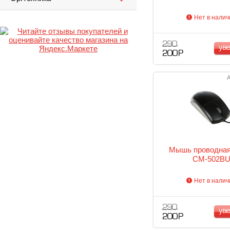
Нет в налич
290
ув
200 Р
А
Мышь проводна
CM-502B
Нет в налич
290
ув
200 Р