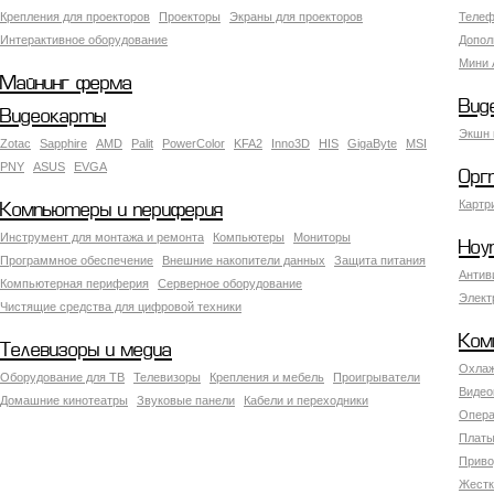
Крепления для проекторов
Проекторы
Экраны для проекторов
Телеф
Интерактивное оборудование
Допол
Мини 
Майнинг ферма
Вид
Видеокарты
Экшн 
Zotac
Sapphire
AMD
Palit
PowerColor
KFA2
Inno3D
HIS
GigaByte
MSI
PNY
ASUS
EVGA
Орг
Картр
Компьютеры и периферия
Инструмент для монтажа и ремонта
Компьютеры
Мониторы
Ноу
Программное обеспечение
Внешние накопители данных
Защита питания
Антив
Компьютерная периферия
Серверное оборудование
Элект
Чистящие средства для цифровой техники
Ком
Телевизоры и медиа
Охлаж
Оборудование для ТВ
Телевизоры
Крепления и мебель
Проигрыватели
Видео
Домашние кинотеатры
Звуковые панели
Кабели и переходники
Опера
Платы
Приво
Жестк