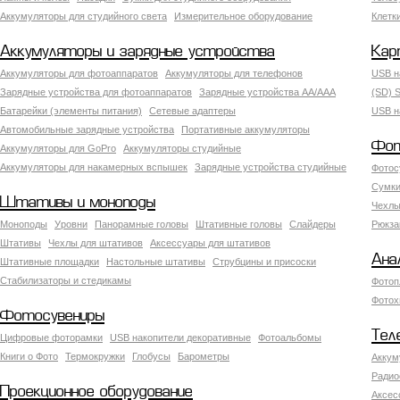
Аккумуляторы для студийного света
Измерительное оборудование
Клетк
Аккумуляторы и зарядные устройства
Кар
Аккумуляторы для фотоаппаратов
Аккумуляторы для телефонов
USB н
Зарядные устройства для фотоаппаратов
Зарядные устройства AA/AAA
(SD) S
Батарейки (элементы питания)
Сетевые адаптеры
USB н
Автомобильные зарядные устройства
Портативные аккумуляторы
Фот
Аккумуляторы для GoPro
Аккумуляторы студийные
Аккумуляторы для накамерных вспышек
Зарядные устройства студийные
Фотос
Сумки
Штативы и моноподы
Чехлы
Моноподы
Уровни
Панорамные головы
Штативные головы
Слайдеры
Рюкза
Штативы
Чехлы для штативов
Аксессуары для штативов
Ана
Штативные площадки
Настольные штативы
Струбцины и присоски
Стабилизаторы и стедикамы
Фотоп
Фотох
Фотосувениры
Тел
Цифровые фоторамки
USB накопители декоративные
Фотоальбомы
Книги о Фото
Термокружки
Глобусы
Барометры
Аккум
Радио
Проекционное оборудование
Аксес