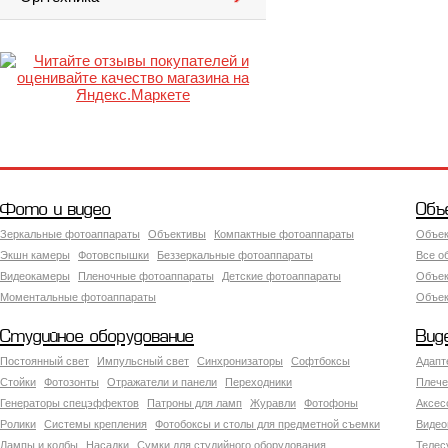
Фото и видео
Объ
Зеркальные фотоаппараты
Объективы
Компактные фотоаппараты
Объек
Экшн камеры
Фотовспышки
Беззеркальные фотоаппараты
Все о
Видеокамеры
Пленочные фотоаппараты
Детские фотоаппараты
Объек
Моментальные фотоаппараты
Объект
Студийное оборудование
Вид
Постоянный свет
Импульсный свет
Синхронизаторы
Софтбоксы
Адапт
Стойки
Фотозонты
Отражатели и панели
Переходники
Плече
Генераторы спецэффектов
Патроны для ламп
Журавли
Фотофоны
Аксес
Ролики
Системы крепления
Фотобоксы и столы для предметной съемки
Видео
Лампы и колбы
Насадки
Сумки для студийного оборудования
Теле