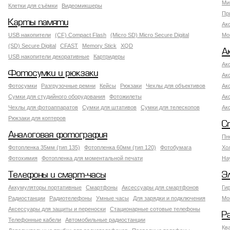
Ми
Клетки для съёмки
Видеомикшеры
Пр
Карты памяти
Ак
USB накопители
(CF) Compact Flash
(Micro SD) Micro Secure Digital
Мо
(SD) Secure Digital
CFAST
Memory Stick
XQD
А
USB накопители декоративные
Картридеры
Ак
Фотосумки и рюкзаки
Ак
Фотосумки
Разгрузочные ремни
Кейсы
Рюкзаки
Чехлы для объективов
Ак
Сумки для студийного оборудования
Фотожилеты
Ак
Чехлы для фотоаппаратов
Сумки для штативов
Сумки для телескопов
Ак
Рюкзаки для коптеров
С
Аналоговая фотография
Пн
Фотопленка 35мм (тип 135)
Фотопленка 60мм (тип 120)
Фотобумага
Хо
Фотохимия
Фотопленка для моментальной печати
На
Телефоны и смарт-часы
Э
Аккумуляторы портативные
Смартфоны
Аксессуары для смартфонов
Ги
Радиостанции
Радиотелефоны
Умные часы
Для зарядки и подключения
Мо
Аксессуары для защиты и переноски
Стационарные сотовые телефоны
Р
Телефонные кабели
Автомобильные радиостанции
Кв