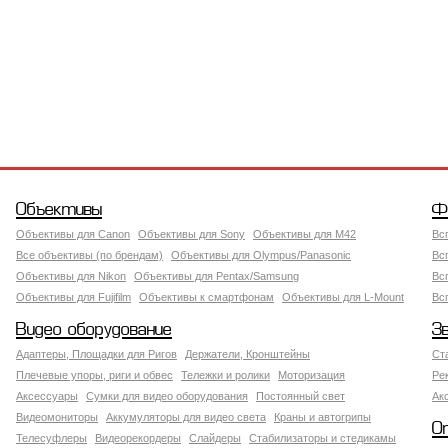
Объективы
Ф
Объективы для Canon
Объективы для Sony
Объективы для M42
Вс
Все объективы (по брендам)
Объективы для Olympus/Panasonic
Вс
Объективы для Nikon
Объективы для Pentax/Samsung
Вс
Объективы для Fujifilm
Объективы к смартфонам
Объективы для L-Mount
Вс
Видео оборудование
З
Адаптеры, Площадки для Ригов
Держатели, Кронштейны
Ст
Плечевые упоры, риги и обвес
Тележки и ролики
Моторизация
Ре
Аксессуары
Сумки для видео оборудования
Постоянный свет
Ак
Видеомониторы
Аккумуляторы для видео света
Краны и автогрипы
О
Телесуфлеры
Видеорекордеры
Слайдеры
Стабилизаторы и стедикамы