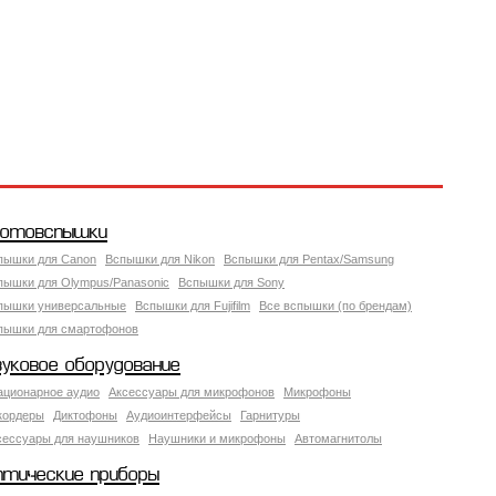
отовспышки
пышки для Canon
Вспышки для Nikon
Вспышки для Pentax/Samsung
пышки для Olympus/Panasonic
Вспышки для Sony
пышки универсальные
Вспышки для Fujifilm
Все вспышки (по брендам)
пышки для смартофонов
вуковое оборудование
ационарное аудио
Аксессуары для микрофонов
Микрофоны
кордеры
Диктофоны
Аудиоинтерфейсы
Гарнитуры
сессуары для наушников
Наушники и микрофоны
Автомагнитолы
птические приборы