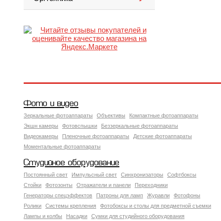
Фото и видео
Зеркальные фотоаппараты
Объективы
Компактные фотоаппараты
Экшн камеры
Фотовспышки
Беззеркальные фотоаппараты
Видеокамеры
Пленочные фотоаппараты
Детские фотоаппараты
Моментальные фотоаппараты
Студийное оборудование
Постоянный свет
Импульсный свет
Синхронизаторы
Софтбоксы
Стойки
Фотозонты
Отражатели и панели
Переходники
Генераторы спецэффектов
Патроны для ламп
Журавли
Фотофоны
Ролики
Системы крепления
Фотобоксы и столы для предметной съемки
Лампы и колбы
Насадки
Сумки для студийного оборудования