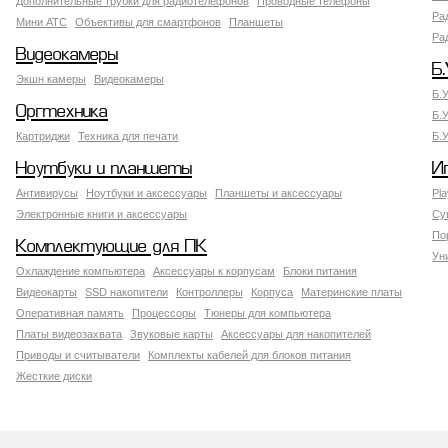
Дополнительные трубки для радиотелефонов
Проводные телефоны
Ра
Мини АТС
Объективы для смартфонов
Планшеты
Ра
Видеокамеры
Б.
Экшн камеры
Видеокамеры
Б.
Оргтехника
Б.
Картриджи
Техника для печати
Б.
Ноутбуки и планшеты
И
Антивирусы
Ноутбуки и аксессуары
Планшеты и аксессуары
Pla
Электронные книги и аксессуары
Су
По
Комплектующие для ПК
Ун
Охлаждение компьютера
Аксессуары к корпусам
Блоки питания
Видеокарты
SSD накопители
Контроллеры
Корпуса
Материнские платы
Оперативная память
Процессоры
Тюнеры для компьютера
Платы видеозахвата
Звуковые карты
Аксессуары для накопителей
Приводы и считыватели
Комплекты кабелей для блоков питания
Жесткие диски