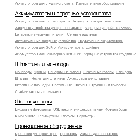
Аккумуляторы для студийного света
Измерительное оборудование
Аккумуляторы и зарядные устройства
Аккумуляторы для фотоаппаратов
Аккумуляторы для телефонов
Зарядные устройства для фотоаппаратов
Зарядные устройства AA/AAA
Батарейки (элементы питания)
Сетевые адаптеры
Автомобильные зарядные устройства
Портативные аккумуляторы
Аккумуляторы для GoPro
Аккумуляторы студийные
Аккумуляторы для накамерных вспышек
Зарядные устройства студийные
Штативы и моноподы
Моноподы
Уровни
Панорамные головы
Штативные головы
Слайдеры
Штативы
Чехлы для штативов
Аксессуары для штативов
Штативные площадки
Настольные штативы
Струбцины и присоски
Стабилизаторы и стедикамы
Фотосувениры
Цифровые фоторамки
USB накопители декоративные
Фотоальбомы
Книги о Фото
Термокружки
Глобусы
Барометры
Проекционное оборудование
Крепления для проекторов
Проекторы
Экраны для проекторов