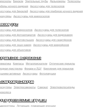
кроскопы
Бинокли
Зрительные трубы
Дальномеры
Телескопы
иборы ночного видения
Аксессуары для телескопов
сессуары для биноклей
Аксессуары для приборов ночного видения
нокуляры
Аксессуары для микроскопов
ксессуары
сессуары для микроскопов
Аксессуары для телескопов
сессуары для фотоаппаратов
Аксессуары для видеокамер
сессуары для фотовспышек
Аксессуары для смартфонов
сессуары для экшн-камер
Аксессуары для микрофонов
сессуары для объективов
портивное снаряжение
евматика
Компасы
Металлоискатели
Оптические прицелы
лодная пристрелка
Фонари и ЛЦУ
Крепления для прицелов
ушники активные
Аксессуары
Фотоловушки
лектротранспорт
роскутеры
Электросамокаты
Самокат
Электровелосипеды
ноколеса
адиоуправляемые игрушки
адрокоптеры
Летающие, плавающие игрушки