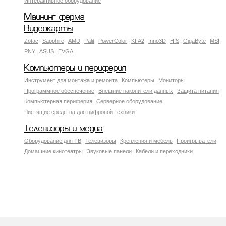
Интерактивное оборудование
Майнинг ферма
Видеокарты
Zotac
Sapphire
AMD
Palit
PowerColor
KFA2
Inno3D
HIS
GigaByte
MSI
PNY
ASUS
EVGA
Компьютеры и периферия
Инструмент для монтажа и ремонта
Компьютеры
Мониторы
Программное обеспечение
Внешние накопители данных
Защита питания
Компьютерная периферия
Серверное оборудование
Чистящие средства для цифровой техники
Телевизоры и медиа
Оборудование для ТВ
Телевизоры
Крепления и мебель
Проигрыватели
Домашние кинотеатры
Звуковые панели
Кабели и переходники