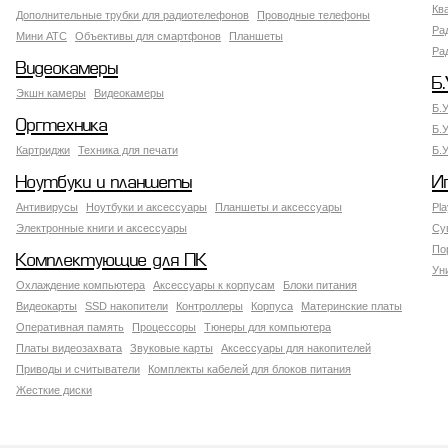
Кв
Дополнительные трубки для радиотелефонов
Проводные телефоны
Ра
Мини АТС
Объективы для смартфонов
Планшеты
Ра
Видеокамеры
Б.
Экшн камеры
Видеокамеры
Б.
Оргтехника
Б.
Картриджи
Техника для печати
Б.
Ноутбуки и планшеты
И
Антивирусы
Ноутбуки и аксессуары
Планшеты и аксессуары
Pla
Электронные книги и аксессуары
Су
По
Комплектующие для ПК
Ун
Охлаждение компьютера
Аксессуары к корпусам
Блоки питания
Видеокарты
SSD накопители
Контроллеры
Корпуса
Материнские платы
Оперативная память
Процессоры
Тюнеры для компьютера
Платы видеозахвата
Звуковые карты
Аксессуары для накопителей
Приводы и считыватели
Комплекты кабелей для блоков питания
Жесткие диски