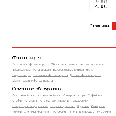
25 990
25 900 Р
Страницы:
Фото и видео
Зеркальные фотоаппараты
Объективы
Компактные фотоаппараты
Экшн камеры
Фотовспышки
Беззеркальные фотоаппараты
Видеокамеры
Пленочные фотоаппараты
Детские фотоаппараты
Моментальные фотоаппараты
Студийное оборудование
Постоянный свет
Импульсный свет
Синхронизаторы
Софтбоксы
Стойки
Фотозонты
Отражатели и панели
Переходники
Генераторы спецэффектов
Патроны для ламп
Журавли
Фотофоны
Ролики
Системы крепления
Фотобоксы и столы для предметной съемки