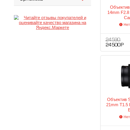
Объектив
14mm F2.8
Ca
Нет
24 590
24 500 Р
Объектив 
21mm T1.5
Нет