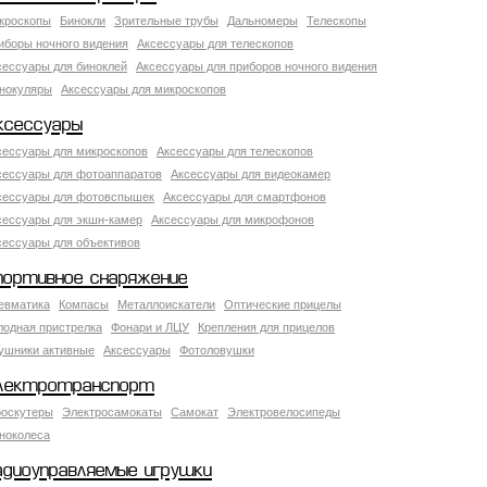
кроскопы
Бинокли
Зрительные трубы
Дальномеры
Телескопы
иборы ночного видения
Аксессуары для телескопов
сессуары для биноклей
Аксессуары для приборов ночного видения
нокуляры
Аксессуары для микроскопов
ксессуары
сессуары для микроскопов
Аксессуары для телескопов
сессуары для фотоаппаратов
Аксессуары для видеокамер
сессуары для фотовспышек
Аксессуары для смартфонов
сессуары для экшн-камер
Аксессуары для микрофонов
сессуары для объективов
портивное снаряжение
евматика
Компасы
Металлоискатели
Оптические прицелы
лодная пристрелка
Фонари и ЛЦУ
Крепления для прицелов
ушники активные
Аксессуары
Фотоловушки
лектротранспорт
роскутеры
Электросамокаты
Самокат
Электровелосипеды
ноколеса
адиоуправляемые игрушки