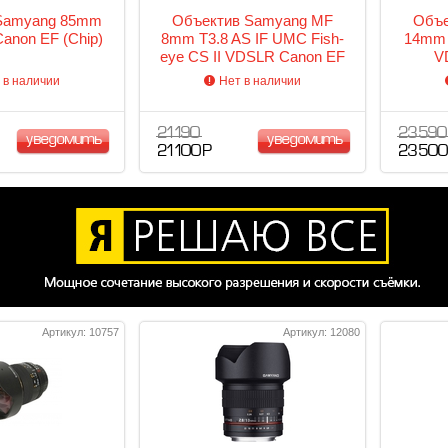
Samyang 85mm
Объектив Samyang MF
Объе
Canon EF (Chip)
8mm T3.8 AS IF UMC Fish-
14mm 
eye CS II VDSLR Canon EF
V
 в наличии
Нет в наличии
21 190
23 590
уведомить
уведомить
21 100 Р
23 500
Артикул: 10757
Артикул: 12080