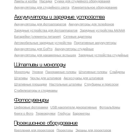
Лампы и колбы
Насадки
Сумки для студийного оборудования
Аккумуляторы для студийного света
Измерительное оборудование
Аккумуляторы и зарядные устройства
Аккумуляторы для фотоаппаратов
Аккумуляторы для телефонов
Зарядные устройства для фотоаппаратов
Зарядные устройства AA/AAA
Батарейки (элементы питания)
Сетевые адаптеры
Автомобильные зарядные устройства
Портативные аккумуляторы
Аккумуляторы для GoPro
Аккумуляторы студийные
Аккумуляторы для накамерных вспышек
Зарядные устройства студийные
Штативы и моноподы
Моноподы
Уровни
Панорамные головы
Штативные головы
Слайдеры
Штативы
Чехлы для штативов
Аксессуары для штативов
Штативные площадки
Настольные штативы
Струбцины и присоски
Стабилизаторы и стедикамы
Фотосувениры
Цифровые фоторамки
USB накопители декоративные
Фотоальбомы
Книги о Фото
Термокружки
Глобусы
Барометры
Проекционное оборудование
Крепления для проекторов
Проекторы
Экраны для проекторов