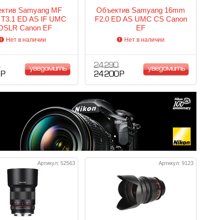
ктив Samyang MF
Объектив Samyang 16mm
T3.1 ED AS IF UMC
F2.0 ED AS UMC CS Canon
DSLR Canon EF
EF
Нет в наличии
Нет в наличии
24 290
уведомить
уведомить
 Р
24 200 Р
Артикул: 52563
Артикул: 9123