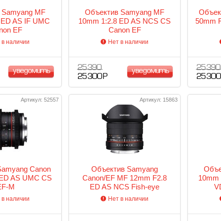
 Samyang MF
Объектив Samyang MF
Объек
 ED AS IF UMC
10mm 1:2.8 ED AS NCS CS
50mm F
non EF
Canon EF
 в наличии
Нет в наличии
25 390
25 390
уведомить
уведомить
25 300 Р
25 300
Артикул: 52557
Артикул: 15863
Samyang Canon
Объектив Samyang
Объе
 ED AS UMC CS
Canon/EF MF 12mm F2.8
10mm 
EF-M
ED AS NCS Fish-eye
V
 в наличии
Нет в наличии