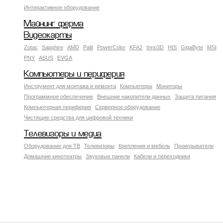
Интерактивное оборудование
Майнинг ферма
Видеокарты
Zotac
Sapphire
AMD
Palit
PowerColor
KFA2
Inno3D
HIS
GigaByte
MSI
PNY
ASUS
EVGA
Компьютеры и периферия
Инструмент для монтажа и ремонта
Компьютеры
Мониторы
Программное обеспечение
Внешние накопители данных
Защита питания
Компьютерная периферия
Серверное оборудование
Чистящие средства для цифровой техники
Телевизоры и медиа
Оборудование для ТВ
Телевизоры
Крепления и мебель
Проигрыватели
Домашние кинотеатры
Звуковые панели
Кабели и переходники