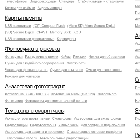
Телесуфлеры
Видеорекордеры
Слайдеры
Стабилизаторы и стедикамы
Ми
Клетки для съёмки
Видеомикшеры
Пр
Карты памяти
Ак
USB накопители
(CF) Compact Flash
(Micro SD) Micro Secure Digital
Мо
(SD) Secure Digital
CFAST
Memory Stick
XQD
А
USB накопители декоративные
Картридеры
Ак
Фотосумки и рюкзаки
Ак
Фотосумки
Разгрузочные ремни
Кейсы
Рюкзаки
Чехлы для объективов
Ак
Сумки для студийного оборудования
Фотожилеты
Ак
Чехлы для фотоаппаратов
Сумки для штативов
Сумки для телескопов
Ак
Рюкзаки для коптеров
С
Аналоговая фотография
Пн
Фотопленка 35мм (тип 135)
Фотопленка 60мм (тип 120)
Фотобумага
Хо
Фотохимия
Фотопленка для моментальной печати
На
Телефоны и смарт-часы
Э
Аккумуляторы портативные
Смартфоны
Аксессуары для смартфонов
Ги
Радиостанции
Радиотелефоны
Умные часы
Для зарядки и подключения
Мо
Аксессуары для защиты и переноски
Стационарные сотовые телефоны
Р
Телефонные кабели
Автомобильные радиостанции