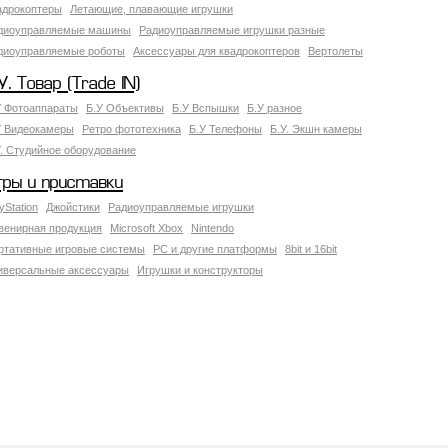
адрокоптеры
Летающие, плавающие игрушки
диоуправляемые машины
Радиоуправляемые игрушки разные
диоуправляемые роботы
Аксессуары для квадрокоптеров
Вертолеты
У. Товар (Trade IN)
У Фотоаппараты
Б.У Объективы
Б.У Вспышки
Б.У разное
У Видеокамеры
Ретро фототехника
Б.У Телефоны
Б.У. Экшн камеры
У. Студийное оборудование
гры и приставки
yStation
Джойстики
Радиоуправляемые игрушки
венирная продукция
Microsoft Xbox
Nintendo
ртативные игровые системы
PC и другие платформы
8bit и 16bit
иверсальные аксессуары
Игрушки и конструкторы