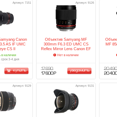
Артикул: 7151
Артикул: 9126
Samyang Canon
Объектив Samyang MF
Объек
.5 AS IF UMC
300mm F6.3 ED UMC CS
MF 85
eye CS II
Reflex Mirror Lens Canon EF
ь в наличии
Нет в наличии
 срок 3-4 дня
17 690
20 49
купить
уведомить
17 600 Р
20 400
Артикул: 9129
Артикул: 9131