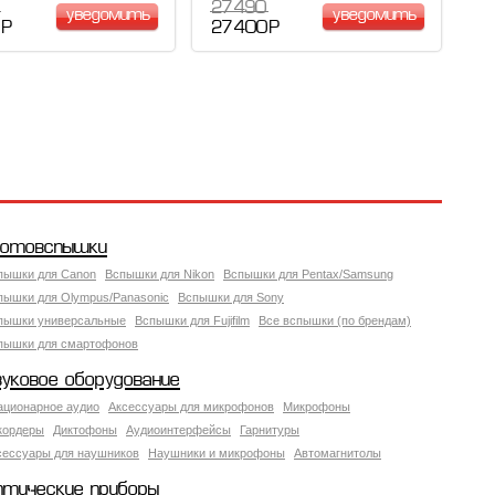
27 490
уведомить
уведомить
 Р
27 400 Р
отовспышки
пышки для Canon
Вспышки для Nikon
Вспышки для Pentax/Samsung
пышки для Olympus/Panasonic
Вспышки для Sony
пышки универсальные
Вспышки для Fujifilm
Все вспышки (по брендам)
пышки для смартофонов
вуковое оборудование
ационарное аудио
Аксессуары для микрофонов
Микрофоны
кордеры
Диктофоны
Аудиоинтерфейсы
Гарнитуры
сессуары для наушников
Наушники и микрофоны
Автомагнитолы
птические приборы