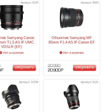
Артикул: 9130
Артикул: 5504
тив Samyang Canon
Объектив Samyang MF
mm T1.5 AS IF UMC
85mm F1.4 AS IF Canon EF
VDSLR (EF)
Нет в наличии
Нет в наличии
0
20 990
уведомить
уведомить
 Р
20 900 Р
Артикул: 10758
Артикул: 9121