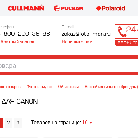
елефон
E-mail
8-800-200-36-86
zakaz@foto-man.ru
братный звонок
Напишите нам
лог товаров
Фото и видео
Объективы
Все объективы (по брендам)
 ДЛЯ CANON
Товаров на странице:
16
1
2
3