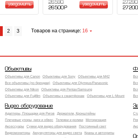
26 590
27 290
уведомить
уведомить
26 500 Р
27 200
Товаров на странице:
16
1
2
3
Объективы
Ф
Объективы для Canon
Объективы для Sony
Объективы для M42
Вс
Все объективы (по брендам)
Объективы для Olympus/Panasonic
Вс
Объективы для Nikon
Объективы для Pentax/Samsung
Вс
Объективы для Fujifilm
Объективы к смартфонам
Объективы для L-Mount
Вс
Видео оборудование
З
Адаптеры, Площадки для Ригов
Держатели, Кронштейны
Ст
Плечевые упоры, риги и обвес
Тележки и ролики
Моторизация
Ре
Аксессуары
Сумки для видео оборудования
Постоянный свет
Ак
Видеомониторы
Аккумуляторы для видео света
Краны и автогрипы
О