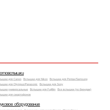
отовспышки
пышки для Canon
Вспышки для Nikon
Вспышки для Pentax/Samsung
пышки для Olympus/Panasonic
Вспышки для Sony
пышки универсальные
Вспышки для Fujifilm
Все вспышки (по брендам)
пышки для смартофонов
вуковое оборудование