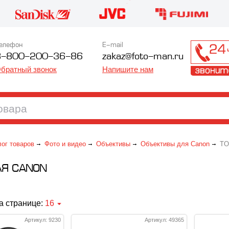
елефон
E-mail
8-800-200-36-86
zakaz@foto-man.ru
братный звонок
Напишите нам
лог товаров
Фото и видео
Объективы
Объективы для Canon
TO
ЛЯ CANON
а странице:
16
Артикул: 9230
Артикул: 49365