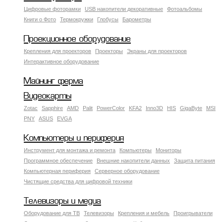
Цифровые фоторамки
USB накопители декоративные
Фотоальбомы
Книги о Фото
Термокружки
Глобусы
Барометры
Проекционное оборудование
Крепления для проекторов
Проекторы
Экраны для проекторов
Интерактивное оборудование
Майнинг ферма
Видеокарты
Zotac
Sapphire
AMD
Palit
PowerColor
KFA2
Inno3D
HIS
GigaByte
MSI
PNY
ASUS
EVGA
Компьютеры и периферия
Инструмент для монтажа и ремонта
Компьютеры
Мониторы
Программное обеспечение
Внешние накопители данных
Защита питания
Компьютерная периферия
Серверное оборудование
Чистящие средства для цифровой техники
Телевизоры и медиа
Оборудование для ТВ
Телевизоры
Крепления и мебель
Проигрыватели