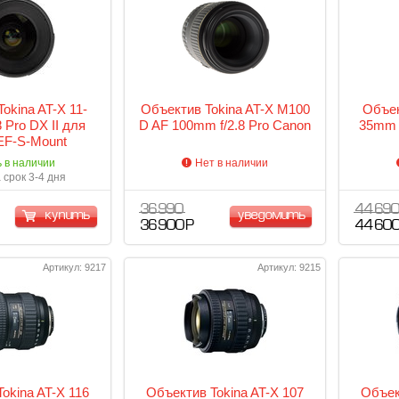
okina AT-X 11-
Объектив Tokina AT-X M100
Объек
 Pro DX II для
D AF 100mm f/2.8 Pro Canon
35mm f
EF-S-Mount
ь в наличии
Нет в наличии
 срок 3-4 дня
36 990
44 69
купить
уведомить
36 900 Р
44 600
Артикул: 9217
Артикул: 9215
okina AT-X 116
Объектив Tokina AT-X 107
Объек