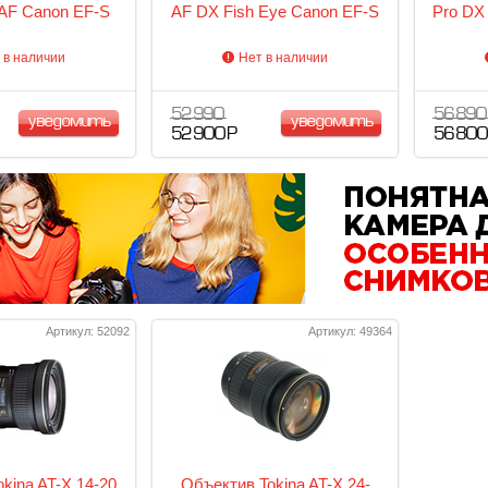
AF Canon EF-S
AF DX Fish Eye Canon EF-S
Pro DX
 в наличии
Нет в наличии
52 990
56 890
уведомить
уведомить
52 900 Р
56 800
Артикул: 52092
Артикул: 49364
kina AT-X 14-20
Объектив Tokina AT-X 24-