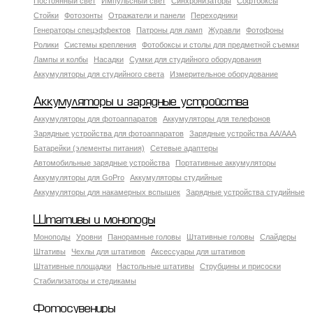
Постоянный свет
Импульсный свет
Синхронизаторы
Софтбоксы
Стойки
Фотозонты
Отражатели и панели
Переходники
Генераторы спецэффектов
Патроны для ламп
Журавли
Фотофоны
Ролики
Системы крепления
Фотобоксы и столы для предметной съемки
Лампы и колбы
Насадки
Сумки для студийного оборудования
Аккумуляторы для студийного света
Измерительное оборудование
Аккумуляторы и зарядные устройства
Аккумуляторы для фотоаппаратов
Аккумуляторы для телефонов
Зарядные устройства для фотоаппаратов
Зарядные устройства AA/AAA
Батарейки (элементы питания)
Сетевые адаптеры
Автомобильные зарядные устройства
Портативные аккумуляторы
Аккумуляторы для GoPro
Аккумуляторы студийные
Аккумуляторы для накамерных вспышек
Зарядные устройства студийные
Штативы и моноподы
Моноподы
Уровни
Панорамные головы
Штативные головы
Слайдеры
Штативы
Чехлы для штативов
Аксессуары для штативов
Штативные площадки
Настольные штативы
Струбцины и присоски
Стабилизаторы и стедикамы
Фотосувениры