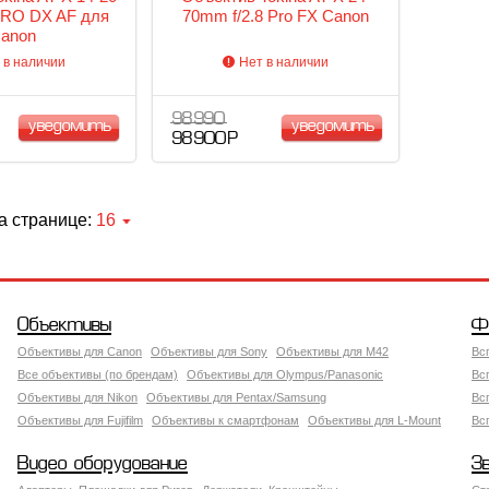
PRO DX AF для
70mm f/2.8 Pro FX Canon
anon
 в наличии
Нет в наличии
98 990
уведомить
уведомить
98 900 Р
а странице:
16
Объективы
Ф
Объективы для Canon
Объективы для Sony
Объективы для M42
Вс
Все объективы (по брендам)
Объективы для Olympus/Panasonic
Вс
Объективы для Nikon
Объективы для Pentax/Samsung
Вс
Объективы для Fujifilm
Объективы к смартфонам
Объективы для L-Mount
Вс
Видео оборудование
З