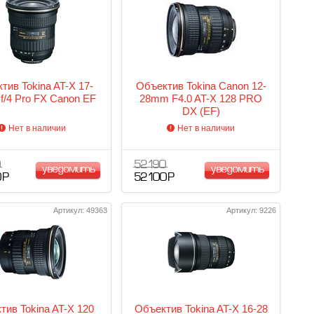
тив Tokina AT-X 17-
Объектив Tokina Canon 12-
/4 Pro FX Canon EF
28mm F4.0 AT-X 128 PRO
DX (EF)
Нет в наличии
Нет в наличии
0
52 190
уведомить
уведомить
 Р
52 100 Р
Артикул: 49363
Артикул: 9226
тив Tokina AT-X 120
Объектив Tokina AT-X 16-28