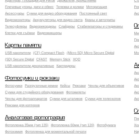
Адаптеры, Площадки для Ригов
Держатели, Кронштейны
Ст
Плечевые упоры, риги и обвес
Тележки и ролики
Моторизация
Ре
Аксессуары
Сумки для видео оборудования
Постоянный свет
Ак
Видеомониторы
Аккумуляторы для видео света
Краны и автогрипы
О
Телесуфлеры
Видеорекордеры
Слайдеры
Стабилизаторы и стедикамы
Клетки для съёмки
Видеомикшеры
Ми
Пр
Карты памяти
Ак
USB накопители
(CF) Compact Flash
(Micro SD) Micro Secure Digital
Мо
(SD) Secure Digital
CFAST
Memory Stick
XQD
А
USB накопители декоративные
Картридеры
Ак
Фотосумки и рюкзаки
Ак
Фотосумки
Разгрузочные ремни
Кейсы
Рюкзаки
Чехлы для объективов
Ак
Сумки для студийного оборудования
Фотожилеты
Ак
Чехлы для фотоаппаратов
Сумки для штативов
Сумки для телескопов
Ак
Рюкзаки для коптеров
С
Аналоговая фотография
Пн
Фотопленка 35мм (тип 135)
Фотопленка 60мм (тип 120)
Фотобумага
Хо
Фотохимия
Фотопленка для моментальной печати
На