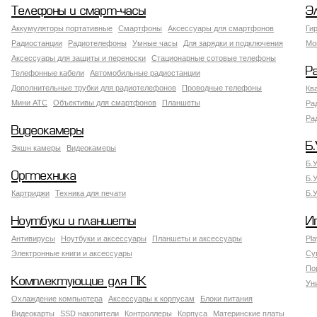
Телефоны и смарт-часы
Э
Аккумуляторы портативные
Смартфоны
Аксессуары для смартфонов
Ги
Радиостанции
Радиотелефоны
Умные часы
Для зарядки и подключения
Мо
Аксессуары для защиты и переноски
Стационарные сотовые телефоны
Р
Телефонные кабели
Автомобильные радиостанции
Дополнительные трубки для радиотелефонов
Проводные телефоны
Кв
Мини АТС
Объективы для смартфонов
Планшеты
Ра
Ра
Видеокамеры
Б.
Экшн камеры
Видеокамеры
Б.
Оргтехника
Б.
Картриджи
Техника для печати
Б.
Ноутбуки и планшеты
И
Антивирусы
Ноутбуки и аксессуары
Планшеты и аксессуары
Pla
Электронные книги и аксессуары
Су
По
Комплектующие для ПК
Ун
Охлаждение компьютера
Аксессуары к корпусам
Блоки питания
Видеокарты
SSD накопители
Контроллеры
Корпуса
Материнские платы