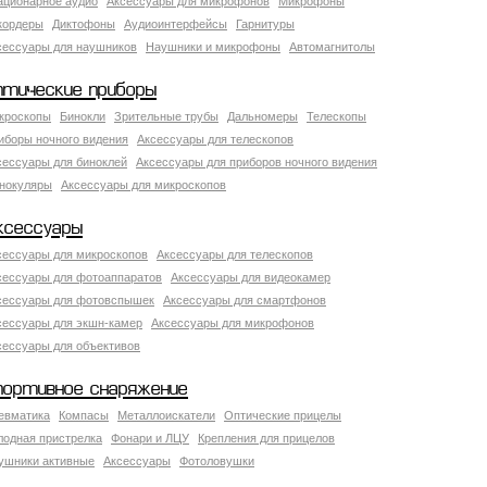
ационарное аудио
Аксессуары для микрофонов
Микрофоны
кордеры
Диктофоны
Аудиоинтерфейсы
Гарнитуры
сессуары для наушников
Наушники и микрофоны
Автомагнитолы
птические приборы
кроскопы
Бинокли
Зрительные трубы
Дальномеры
Телескопы
иборы ночного видения
Аксессуары для телескопов
сессуары для биноклей
Аксессуары для приборов ночного видения
нокуляры
Аксессуары для микроскопов
ксессуары
сессуары для микроскопов
Аксессуары для телескопов
сессуары для фотоаппаратов
Аксессуары для видеокамер
сессуары для фотовспышек
Аксессуары для смартфонов
сессуары для экшн-камер
Аксессуары для микрофонов
сессуары для объективов
портивное снаряжение
евматика
Компасы
Металлоискатели
Оптические прицелы
лодная пристрелка
Фонари и ЛЦУ
Крепления для прицелов
ушники активные
Аксессуары
Фотоловушки