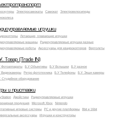
лектротранспорт
роскутеры
Электросамокаты
Самокат
Электровелосипеды
ноколеса
адиоуправляемые игрушки
адрокоптеры
Летающие, плавающие игрушки
диоуправляемые машины
Радиоуправляемые игрушки разные
диоуправляемые роботы
Аксессуары для квадрокоптеров
Вертолеты
У. Товар (Trade IN)
У Фотоаппараты
Б.У Объективы
Б.У Вспышки
Б.У разное
У Видеокамеры
Ретро фототехника
Б.У Телефоны
Б.У. Экшн камеры
У. Студийное оборудование
гры и приставки
yStation
Джойстики
Радиоуправляемые игрушки
венирная продукция
Microsoft Xbox
Nintendo
ртативные игровые системы
PC и другие платформы
8bit и 16bit
иверсальные аксессуары
Игрушки и конструкторы