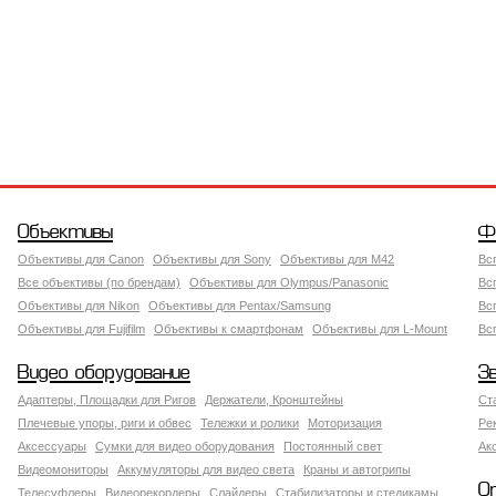
Объективы
Ф
Объективы для Canon
Объективы для Sony
Объективы для M42
Вс
Все объективы (по брендам)
Объективы для Olympus/Panasonic
Вс
Объективы для Nikon
Объективы для Pentax/Samsung
Вс
Объективы для Fujifilm
Объективы к смартфонам
Объективы для L-Mount
Вс
Видео оборудование
З
Адаптеры, Площадки для Ригов
Держатели, Кронштейны
Ст
Плечевые упоры, риги и обвес
Тележки и ролики
Моторизация
Ре
Аксессуары
Сумки для видео оборудования
Постоянный свет
Ак
Видеомониторы
Аккумуляторы для видео света
Краны и автогрипы
О
Телесуфлеры
Видеорекордеры
Слайдеры
Стабилизаторы и стедикамы