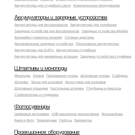
Аккумуляторы для студийного света
Измерительное оборудование
Аккумуляторы и зарядные устройства
Аккумуляторы для фотоаппаратов
Аккумуляторы для телефонов
Зарядные устройства для фотоаппаратов
Зарядные устройства AA/AAA
Батарейки (элементы питания)
Сетевые адаптеры
Автомобильные зарядные устройства
Портативные аккумуляторы
Аккумуляторы для GoPro
Аккумуляторы студийные
Аккумуляторы для накамерных вспышек
Зарядные устройства студийные
Штативы и моноподы
Моноподы
Уровни
Панорамные головы
Штативные головы
Слайдеры
Штативы
Чехлы для штативов
Аксессуары для штативов
Штативные площадки
Настольные штативы
Струбцины и присоски
Стабилизаторы и стедикамы
Фотосувениры
Цифровые фоторамки
USB накопители декоративные
Фотоальбомы
Книги о Фото
Термокружки
Глобусы
Барометры
Проекционное оборудование