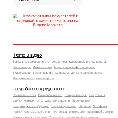
Фото и видео
Зеркальные фотоаппараты
Объективы
Компактные фотоаппараты
Экшн камеры
Фотовспышки
Беззеркальные фотоаппараты
Видеокамеры
Пленочные фотоаппараты
Детские фотоаппараты
Моментальные фотоаппараты
Студийное оборудование
Постоянный свет
Импульсный свет
Синхронизаторы
Софтбоксы
Стойки
Фотозонты
Отражатели и панели
Переходники
Генераторы спецэффектов
Патроны для ламп
Журавли
Фотофоны
Ролики
Системы крепления
Фотобоксы и столы для предметной съемки
Лампы и колбы
Насадки
Сумки для студийного оборудования