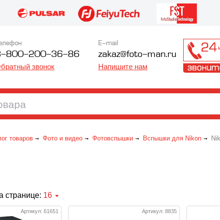
елефон
E-mail
8-800-200-36-86
zakaz@foto-man.ru
братный звонок
Напишите нам
лог товаров
Фото и видео
Фотовспышки
Вспышки для Nikon
Ni
а странице:
16
Артикул: 61651
Артикул: 8835