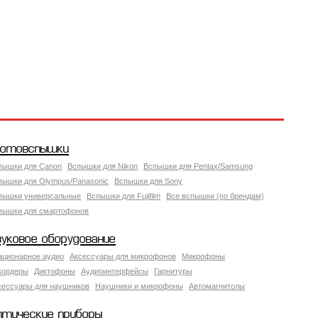
отовспышки
пышки для Canon
Вспышки для Nikon
Вспышки для Pentax/Samsung
пышки для Olympus/Panasonic
Вспышки для Sony
пышки универсальные
Вспышки для Fujifilm
Все вспышки (по брендам)
пышки для смартофонов
вуковое оборудование
ационарное аудио
Аксессуары для микрофонов
Микрофоны
кордеры
Диктофоны
Аудиоинтерфейсы
Гарнитуры
сессуары для наушников
Наушники и микрофоны
Автомагнитолы
птические приборы