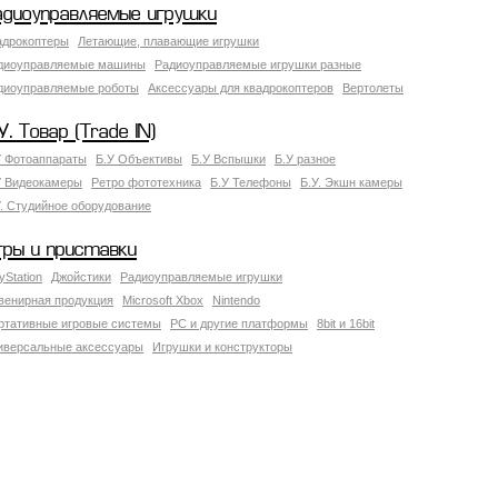
адиоуправляемые игрушки
адрокоптеры
Летающие, плавающие игрушки
диоуправляемые машины
Радиоуправляемые игрушки разные
диоуправляемые роботы
Аксессуары для квадрокоптеров
Вертолеты
У. Товар (Trade IN)
У Фотоаппараты
Б.У Объективы
Б.У Вспышки
Б.У разное
У Видеокамеры
Ретро фототехника
Б.У Телефоны
Б.У. Экшн камеры
У. Студийное оборудование
гры и приставки
yStation
Джойстики
Радиоуправляемые игрушки
венирная продукция
Microsoft Xbox
Nintendo
ртативные игровые системы
PC и другие платформы
8bit и 16bit
иверсальные аксессуары
Игрушки и конструкторы