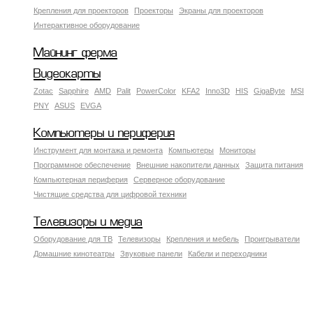
Крепления для проекторов
Проекторы
Экраны для проекторов
Интерактивное оборудование
Майнинг ферма
Видеокарты
Zotac
Sapphire
AMD
Palit
PowerColor
KFA2
Inno3D
HIS
GigaByte
MSI
PNY
ASUS
EVGA
Компьютеры и периферия
Инструмент для монтажа и ремонта
Компьютеры
Мониторы
Программное обеспечение
Внешние накопители данных
Защита питания
Компьютерная периферия
Серверное оборудование
Чистящие средства для цифровой техники
Телевизоры и медиа
Оборудование для ТВ
Телевизоры
Крепления и мебель
Проигрыватели
Домашние кинотеатры
Звуковые панели
Кабели и переходники