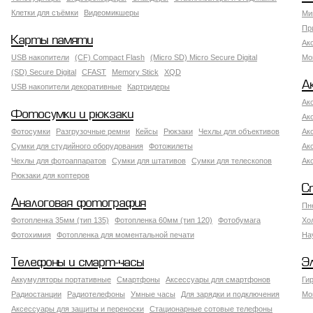
Клетки для съёмки
Видеомикшеры
Ми
Пр
Карты памяти
Ак
USB накопители
(CF) Compact Flash
(Micro SD) Micro Secure Digital
Мо
(SD) Secure Digital
CFAST
Memory Stick
XQD
А
USB накопители декоративные
Картридеры
Ак
Фотосумки и рюкзаки
Ак
Фотосумки
Разгрузочные ремни
Кейсы
Рюкзаки
Чехлы для объективов
Ак
Сумки для студийного оборудования
Фотожилеты
Ак
Чехлы для фотоаппаратов
Сумки для штативов
Сумки для телескопов
Ак
Рюкзаки для коптеров
С
Аналоговая фотография
Пн
Фотопленка 35мм (тип 135)
Фотопленка 60мм (тип 120)
Фотобумага
Хо
Фотохимия
Фотопленка для моментальной печати
На
Телефоны и смарт-часы
Э
Аккумуляторы портативные
Смартфоны
Аксессуары для смартфонов
Ги
Радиостанции
Радиотелефоны
Умные часы
Для зарядки и подключения
Мо
Аксессуары для защиты и переноски
Стационарные сотовые телефоны