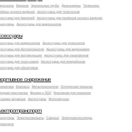
кроскопы
Бинокли
Зрительные трубы
Дальномеры
Телескопы
иборы ночного видения
Аксессуары для телескопов
сессуары для биноклей
Аксессуары для приборов ночного видения
нокуляры
Аксессуары для микроскопов
ксессуары
сессуары для микроскопов
Аксессуары для телескопов
сессуары для фотоаппаратов
Аксессуары для видеокамер
сессуары для фотовспышек
Аксессуары для смартфонов
сессуары для экшн-камер
Аксессуары для микрофонов
сессуары для объективов
портивное снаряжение
евматика
Компасы
Металлоискатели
Оптические прицелы
лодная пристрелка
Фонари и ЛЦУ
Крепления для прицелов
ушники активные
Аксессуары
Фотоловушки
лектротранспорт
роскутеры
Электросамокаты
Самокат
Электровелосипеды
ноколеса