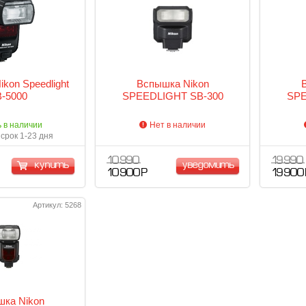
kon Speedlight
Вспышка Nikon
-5000
SPEEDLIGHT SB-300
SPE
ь в наличии
Нет в наличии
срок 1-23 дня
10 990
19 990
купить
уведомить
10 900 Р
19 900
Артикул: 5268
ка Nikon