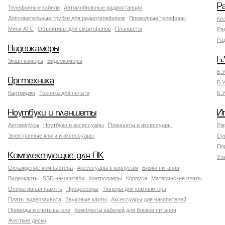
Р
Телефонные кабели
Автомобильные радиостанции
Дополнительные трубки для радиотелефонов
Проводные телефоны
Кв
Мини АТС
Объективы для смартфонов
Планшеты
Ра
Ра
Видеокамеры
Б.
Экшн камеры
Видеокамеры
Б.
Оргтехника
Б.
Картриджи
Техника для печати
Б.
Ноутбуки и планшеты
И
Антивирусы
Ноутбуки и аксессуары
Планшеты и аксессуары
Pla
Электронные книги и аксессуары
Су
По
Комплектующие для ПК
Ун
Охлаждение компьютера
Аксессуары к корпусам
Блоки питания
Видеокарты
SSD накопители
Контроллеры
Корпуса
Материнские платы
Оперативная память
Процессоры
Тюнеры для компьютера
Платы видеозахвата
Звуковые карты
Аксессуары для накопителей
Приводы и считыватели
Комплекты кабелей для блоков питания
Жесткие диски