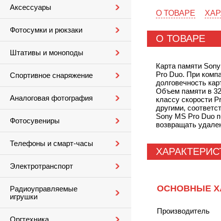
Аксессуары
О ТОВАРЕ
ХАР
Фотосумки и рюкзаки
О ТОВАРЕ
Штативы и моноподы
Карта памяти Son
Pro Duo. При комп
Спортивное снаряжение
долговечность кар
Объем памяти в 32
Аналоговая фотография
классу скорости P
другими, соответс
Sony MS Pro Duo п
Фотосувениры
возвращать удален
Телефоны и смарт-часы
ХАРАКТЕРИС
Электротранспорт
ОСНОВНЫЕ Х
Радиоуправляемые
игрушки
Производитель
Оргтехника