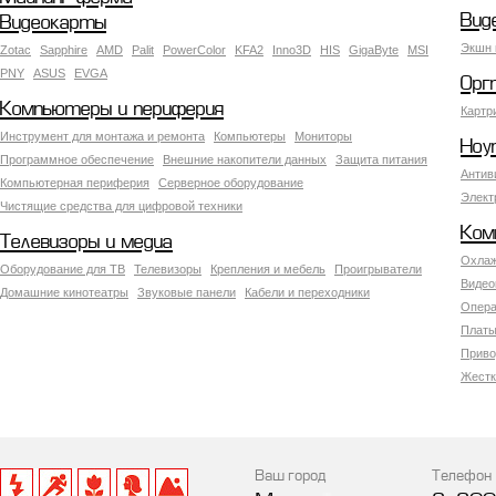
Вид
Видеокарты
Экшн 
Zotac
Sapphire
AMD
Palit
PowerColor
KFA2
Inno3D
HIS
GigaByte
MSI
PNY
ASUS
EVGA
Орг
Компьютеры и периферия
Картр
Инструмент для монтажа и ремонта
Компьютеры
Мониторы
Ноу
Программное обеспечение
Внешние накопители данных
Защита питания
Антив
Компьютерная периферия
Серверное оборудование
Элект
Чистящие средства для цифровой техники
Ком
Телевизоры и медиа
Охлаж
Оборудование для ТВ
Телевизоры
Крепления и мебель
Проигрыватели
Видео
Домашние кинотеатры
Звуковые панели
Кабели и переходники
Опера
Платы
Приво
Жестк
Ваш город
Телефон