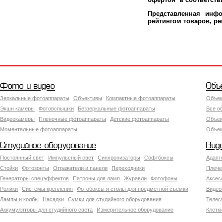
Представленная инфо
рейтингом товаров, р
Фото и видео
Объ
Зеркальные фотоаппараты
Объективы
Компактные фотоаппараты
Объек
Экшн камеры
Фотовспышки
Беззеркальные фотоаппараты
Все о
Видеокамеры
Пленочные фотоаппараты
Детские фотоаппараты
Объек
Моментальные фотоаппараты
Объект
Студийное оборудование
Вид
Постоянный свет
Импульсный свет
Синхронизаторы
Софтбоксы
Адапт
Стойки
Фотозонты
Отражатели и панели
Переходники
Плече
Генераторы спецэффектов
Патроны для ламп
Журавли
Фотофоны
Аксес
Ролики
Системы крепления
Фотобоксы и столы для предметной съемки
Видео
Лампы и колбы
Насадки
Сумки для студийного оборудования
Теле
Аккумуляторы для студийного света
Измерительное оборудование
Клетк