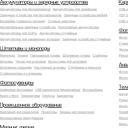
Аккумуляторы и зарядные устройства
Кар
Аккумуляторы для фотоаппаратов
Аккумуляторы для телефонов
USB н
Зарядные устройства для фотоаппаратов
Зарядные устройства AA/AAA
(SD) S
Батарейки (элементы питания)
Сетевые адаптеры
USB н
Автомобильные зарядные устройства
Портативные аккумуляторы
Фот
Аккумуляторы для GoPro
Аккумуляторы студийные
Фотос
Аккумуляторы для накамерных вспышек
Зарядные устройства студийные
Сумки
Штативы и моноподы
Чехлы
Моноподы
Уровни
Панорамные головы
Штативные головы
Слайдеры
Рюкза
Штативы
Чехлы для штативов
Аксессуары для штативов
Ана
Штативные площадки
Настольные штативы
Струбцины и присоски
Фотоп
Стабилизаторы и стедикамы
Фотох
Фотосувениры
Тел
Цифровые фоторамки
USB накопители декоративные
Фотоальбомы
Аккум
Книги о Фото
Термокружки
Глобусы
Барометры
Радио
Проекционное оборудование
Аксес
Крепления для проекторов
Проекторы
Экраны для проекторов
Телеф
Интерактивное оборудование
Допол
Мини 
Майнинг ферма