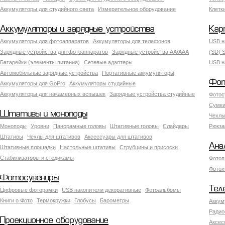
Аккумуляторы для студийного света
Измерительное оборудование
Клетк
Аккумуляторы и зарядные устройства
Кар
Аккумуляторы для фотоаппаратов
Аккумуляторы для телефонов
USB н
Зарядные устройства для фотоаппаратов
Зарядные устройства AA/AAA
(SD) S
Батарейки (элементы питания)
Сетевые адаптеры
USB н
Автомобильные зарядные устройства
Портативные аккумуляторы
Фот
Аккумуляторы для GoPro
Аккумуляторы студийные
Аккумуляторы для накамерных вспышек
Зарядные устройства студийные
Фотос
Сумки
Штативы и моноподы
Чехлы
Моноподы
Уровни
Панорамные головы
Штативные головы
Слайдеры
Рюкза
Штативы
Чехлы для штативов
Аксессуары для штативов
Ана
Штативные площадки
Настольные штативы
Струбцины и присоски
Стабилизаторы и стедикамы
Фотоп
Фотох
Фотосувениры
Тел
Цифровые фоторамки
USB накопители декоративные
Фотоальбомы
Книги о Фото
Термокружки
Глобусы
Барометры
Аккум
Радио
Проекционное оборудование
Аксес