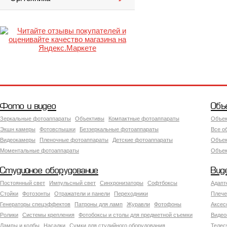
Фото и видео
Объ
Зеркальные фотоаппараты
Объективы
Компактные фотоаппараты
Объек
Экшн камеры
Фотовспышки
Беззеркальные фотоаппараты
Все о
Видеокамеры
Пленочные фотоаппараты
Детские фотоаппараты
Объек
Моментальные фотоаппараты
Объект
Студийное оборудование
Вид
Постоянный свет
Импульсный свет
Синхронизаторы
Софтбоксы
Адапт
Стойки
Фотозонты
Отражатели и панели
Переходники
Плече
Генераторы спецэффектов
Патроны для ламп
Журавли
Фотофоны
Аксес
Ролики
Системы крепления
Фотобоксы и столы для предметной съемки
Видео
Лампы и колбы
Насадки
Сумки для студийного оборудования
Теле