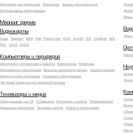
Крепления для проекторов
Проекторы
Экраны для проекторов
Телеф
Интерактивное оборудование
Допол
Мини 
Майнинг ферма
Вид
Видеокарты
Экшн 
Zotac
Sapphire
AMD
Palit
PowerColor
KFA2
Inno3D
HIS
GigaByte
MSI
PNY
ASUS
EVGA
Орг
Картр
Компьютеры и периферия
Инструмент для монтажа и ремонта
Компьютеры
Мониторы
Ноу
Программное обеспечение
Внешние накопители данных
Защита питания
Антив
Компьютерная периферия
Серверное оборудование
Элект
Чистящие средства для цифровой техники
Ком
Телевизоры и медиа
Охлаж
Оборудование для ТВ
Телевизоры
Крепления и мебель
Проигрыватели
Видео
Домашние кинотеатры
Звуковые панели
Кабели и переходники
Опера
Платы
Приво
Жестк