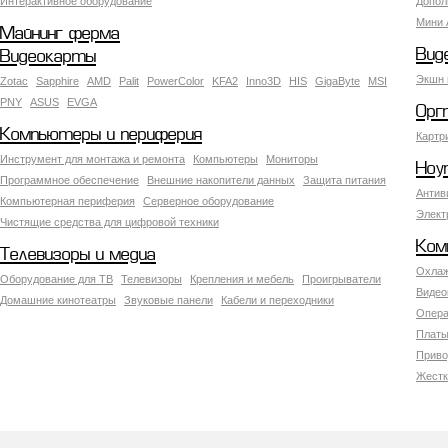
Интерактивное оборудование
Допол
Мини 
Майнинг ферма
Вид
Видеокарты
Экшн 
Zotac
Sapphire
AMD
Palit
PowerColor
KFA2
Inno3D
HIS
GigaByte
MSI
PNY
ASUS
EVGA
Орг
Компьютеры и периферия
Картр
Инструмент для монтажа и ремонта
Компьютеры
Мониторы
Ноу
Программное обеспечение
Внешние накопители данных
Защита питания
Антив
Компьютерная периферия
Серверное оборудование
Элект
Чистящие средства для цифровой техники
Ком
Телевизоры и медиа
Охлаж
Оборудование для ТВ
Телевизоры
Крепления и мебель
Проигрыватели
Видео
Домашние кинотеатры
Звуковые панели
Кабели и переходники
Опера
Платы
Приво
Жестк