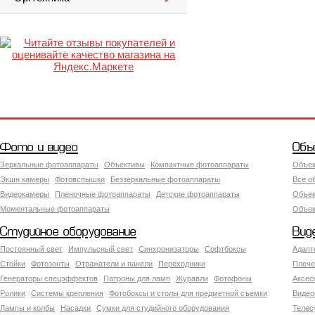
Фото и видео
Объ
Зеркальные фотоаппараты
Объективы
Компактные фотоаппараты
Объек
Экшн камеры
Фотовспышки
Беззеркальные фотоаппараты
Все о
Видеокамеры
Пленочные фотоаппараты
Детские фотоаппараты
Объек
Моментальные фотоаппараты
Объект
Студийное оборудование
Вид
Постоянный свет
Импульсный свет
Синхронизаторы
Софтбоксы
Адапт
Стойки
Фотозонты
Отражатели и панели
Переходники
Плече
Генераторы спецэффектов
Патроны для ламп
Журавли
Фотофоны
Аксес
Ролики
Системы крепления
Фотобоксы и столы для предметной съемки
Видео
Лампы и колбы
Насадки
Сумки для студийного оборудования
Теле