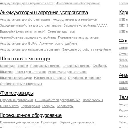
Аккумуляторы для студийного света
Измерительное оборудование
Клетк
Аккумуляторы и зарядные устройства
Кар
Аккумуляторы для фотоаппаратов
Аккумуляторы для телефонов
USB н
Зарядные устройства для фотоаппаратов
Зарядные устройства AA/AAA
(SD) S
Батарейки (элементы питания)
Сетевые адаптеры
USB н
Автомобильные зарядные устройства
Портативные аккумуляторы
Фот
Аккумуляторы для GoPro
Аккумуляторы студийные
Фотос
Аккумуляторы для накамерных вспышек
Зарядные устройства студийные
Сумки
Штативы и моноподы
Чехлы
Моноподы
Уровни
Панорамные головы
Штативные головы
Слайдеры
Рюкза
Штативы
Чехлы для штативов
Аксессуары для штативов
Ана
Штативные площадки
Настольные штативы
Струбцины и присоски
Фотоп
Стабилизаторы и стедикамы
Фотох
Фотосувениры
Тел
Цифровые фоторамки
USB накопители декоративные
Фотоальбомы
Аккум
Книги о Фото
Термокружки
Глобусы
Барометры
Радио
Проекционное оборудование
Аксес
Крепления для проекторов
Проекторы
Экраны для проекторов
Телеф