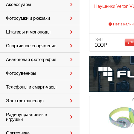
Аксессуары
Наушники Velton V
Фотосумки и рюкзаки
Нет в налич
Штативы и моноподы
390
ув
300 Р
Спортивное снаряжение
Аналоговая фотография
Фотосувениры
Телефоны и смарт-часы
А
Электротранспорт
Радиоуправляемые
игрушки
Оргтехника