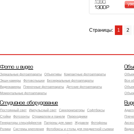
1 390
ув
1 300 Р
Страницы:
1
2
Фото и видео
Объ
Зеркальные фотоаппараты
Объективы
Компактные фотоаппараты
Объек
Экшн камеры
Фотовспышки
Беззеркальные фотоаппараты
Все о
Видеокамеры
Пленочные фотоаппараты
Детские фотоаппараты
Объек
Моментальные фотоаппараты
Объект
Студийное оборудование
Вид
Постоянный свет
Импульсный свет
Синхронизаторы
Софтбоксы
Адапт
Стойки
Фотозонты
Отражатели и панели
Переходники
Плече
Генераторы спецэффектов
Патроны для ламп
Журавли
Фотофоны
Аксес
Ролики
Системы крепления
Фотобоксы и столы для предметной съемки
Видео