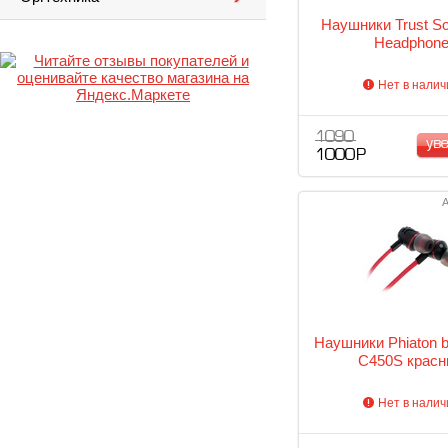
Наушники Trust So
Headphon
Нет в налич
1 090
ув
1 000 Р
А
Наушники Phiaton 
C450S крас
Нет в налич