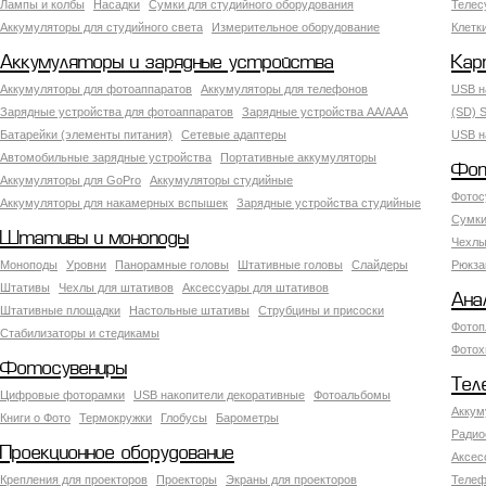
Лампы и колбы
Насадки
Сумки для студийного оборудования
Теле
Аккумуляторы для студийного света
Измерительное оборудование
Клетк
Аккумуляторы и зарядные устройства
Кар
Аккумуляторы для фотоаппаратов
Аккумуляторы для телефонов
USB н
Зарядные устройства для фотоаппаратов
Зарядные устройства AA/AAA
(SD) S
Батарейки (элементы питания)
Сетевые адаптеры
USB н
Автомобильные зарядные устройства
Портативные аккумуляторы
Фот
Аккумуляторы для GoPro
Аккумуляторы студийные
Фотос
Аккумуляторы для накамерных вспышек
Зарядные устройства студийные
Сумки
Штативы и моноподы
Чехлы
Моноподы
Уровни
Панорамные головы
Штативные головы
Слайдеры
Рюкза
Штативы
Чехлы для штативов
Аксессуары для штативов
Ана
Штативные площадки
Настольные штативы
Струбцины и присоски
Фотоп
Стабилизаторы и стедикамы
Фотох
Фотосувениры
Тел
Цифровые фоторамки
USB накопители декоративные
Фотоальбомы
Аккум
Книги о Фото
Термокружки
Глобусы
Барометры
Радио
Проекционное оборудование
Аксес
Крепления для проекторов
Проекторы
Экраны для проекторов
Телеф