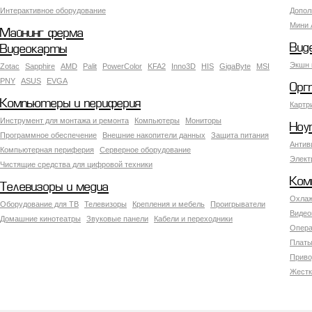
Интерактивное оборудование
Допол
Мини 
Майнинг ферма
Вид
Видеокарты
Экшн 
Zotac
Sapphire
AMD
Palit
PowerColor
KFA2
Inno3D
HIS
GigaByte
MSI
PNY
ASUS
EVGA
Орг
Компьютеры и периферия
Картр
Инструмент для монтажа и ремонта
Компьютеры
Мониторы
Ноу
Программное обеспечение
Внешние накопители данных
Защита питания
Антив
Компьютерная периферия
Серверное оборудование
Элект
Чистящие средства для цифровой техники
Ком
Телевизоры и медиа
Охлаж
Оборудование для ТВ
Телевизоры
Крепления и мебель
Проигрыватели
Видео
Домашние кинотеатры
Звуковые панели
Кабели и переходники
Опера
Платы
Приво
Жестк