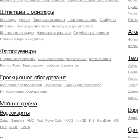
Аккумуляторы для накамерных вспышек
Зарядные устройства студийные
Фотос
Сумки
Штативы и моноподы
Чехлы
Моноподы
Уровни
Панорамные головы
Штативные головы
Слайдеры
Рюкза
Штативы
Чехлы для штативов
Аксессуары для штативов
Ана
Штативные площадки
Настольные штативы
Струбцины и присоски
Стабилизаторы и стедикамы
Фотоп
Фотох
Фотосувениры
Тел
Цифровые фоторамки
USB накопители декоративные
Фотоальбомы
Книги о Фото
Термокружки
Глобусы
Барометры
Аккум
Радио
Проекционное оборудование
Аксес
Крепления для проекторов
Проекторы
Экраны для проекторов
Телеф
Интерактивное оборудование
Допол
Мини 
Майнинг ферма
Вид
Видеокарты
Экшн 
Zotac
Sapphire
AMD
Palit
PowerColor
KFA2
Inno3D
HIS
GigaByte
MSI
PNY
ASUS
EVGA
Орг
Картр