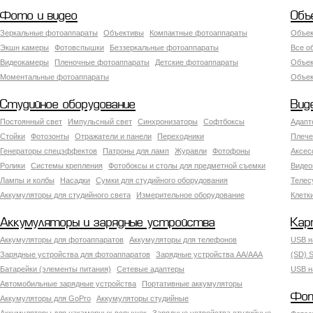
Фото и видео
Объ
Зеркальные фотоаппараты
Объективы
Компактные фотоаппараты
Объек
Экшн камеры
Фотовспышки
Беззеркальные фотоаппараты
Все о
Видеокамеры
Пленочные фотоаппараты
Детские фотоаппараты
Объек
Моментальные фотоаппараты
Объект
Студийное оборудование
Вид
Постоянный свет
Импульсный свет
Синхронизаторы
Софтбоксы
Адапт
Стойки
Фотозонты
Отражатели и панели
Переходники
Плече
Генераторы спецэффектов
Патроны для ламп
Журавли
Фотофоны
Аксес
Ролики
Системы крепления
Фотобоксы и столы для предметной съемки
Видео
Лампы и колбы
Насадки
Сумки для студийного оборудования
Теле
Аккумуляторы для студийного света
Измерительное оборудование
Клетк
Аккумуляторы и зарядные устройства
Кар
Аккумуляторы для фотоаппаратов
Аккумуляторы для телефонов
USB н
Зарядные устройства для фотоаппаратов
Зарядные устройства AA/AAA
(SD) S
Батарейки (элементы питания)
Сетевые адаптеры
USB н
Автомобильные зарядные устройства
Портативные аккумуляторы
Фот
Аккумуляторы для GoPro
Аккумуляторы студийные