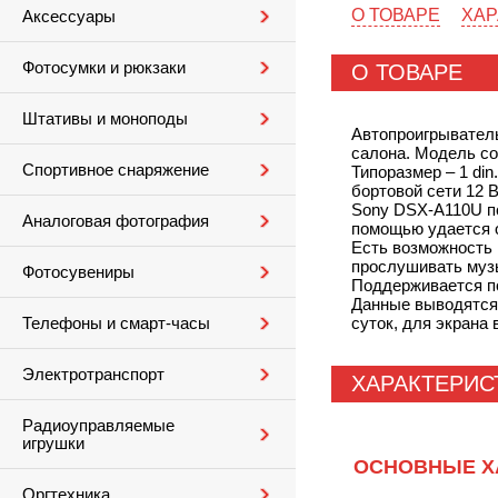
О ТОВАРЕ
ХАР
Аксессуары
Фотосумки и рюкзаки
О ТОВАРЕ
Штативы и моноподы
Автопроигрыватель
салона. Модель со
Спортивное снаряжение
Типоразмер – 1 di
бортовой сети 12 
Sony DSX-A110U по
Аналоговая фотография
помощью удается о
Есть возможность
прослушивать музы
Фотосувениры
Поддерживается по
Данные выводятся 
суток, для экрана
Телефоны и смарт-часы
Электротранспорт
ХАРАКТЕРИС
Радиоуправляемые
игрушки
ОСНОВНЫЕ Х
Оргтехника