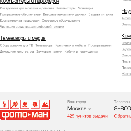
Компьютеры и периферия
Инструмент для монтажа и ремонта
Компьютеры
Мониторы
Ноу
Программное обеспечение
Внешние накопители данных
Защита питания
Антив
Компьютерная периферия
Серверное оборудование
Элект
Чистящие средства для цифровой техники
Ком
Телевизоры и медиа
Охлаж
Оборудование для ТВ
Телевизоры
Крепления и мебель
Проигрыватели
Видео
Домашние кинотеатры
Звуковые панели
Кабели и переходники
Опера
Платы
Приво
Жестк
Ваш город
Телефон
Москва
8-800
429 пунктов выдачи
Обратны