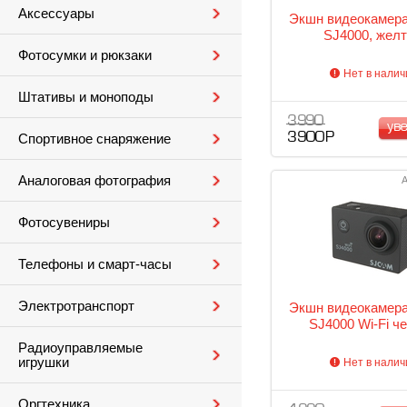
Аксессуары
Экшн видеокамер
SJ4000, жел
Фотосумки и рюкзаки
Нет в налич
Штативы и моноподы
3 990
ув
3 900 Р
Спортивное снаряжение
Аналоговая фотография
А
Фотосувениры
Телефоны и смарт-часы
Электротранспорт
Экшн видеокамер
SJ4000 Wi-Fi ч
Радиоуправляемые
игрушки
Нет в налич
Оргтехника