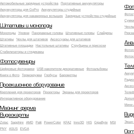
Автомобильные зарядные устройства
Портативные аккумуляторы
Фот
Аккумуляторы для GoPro
Аккумуляторы студийные
Фотос
Аккумуляторы для накамерных вспышек
Зарядные устройства студийные
Сумки
Штативы и моноподы
Чехлы
Моноподы
Уровни
Панорамные головы
Штативные головы
Слайдеры
Рюкза
Штативы
Чехлы для штативов
Аксессуары для штативов
Ана
Штативные площадки
Настольные штативы
Струбцины и присоски
Фотоп
Стабилизаторы и стедикамы
Фотох
Фотосувениры
Тел
Цифровые фоторамки
USB накопители декоративные
Фотоальбомы
Аккум
Книги о Фото
Термокружки
Глобусы
Барометры
Радио
Проекционное оборудование
Аксес
Крепления для проекторов
Проекторы
Экраны для проекторов
Телеф
Интерактивное оборудование
Допол
Мини 
Майнинг ферма
Вид
Видеокарты
Экшн 
Zotac
Sapphire
AMD
Palit
PowerColor
KFA2
Inno3D
HIS
GigaByte
MSI
PNY
ASUS
EVGA
Орг