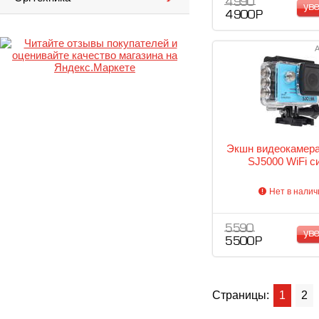
4 990
ув
4 900 Р
А
Экшн видеокамер
SJ5000 WiFi с
Нет в налич
5 590
ув
5 500 Р
Страницы:
1
2