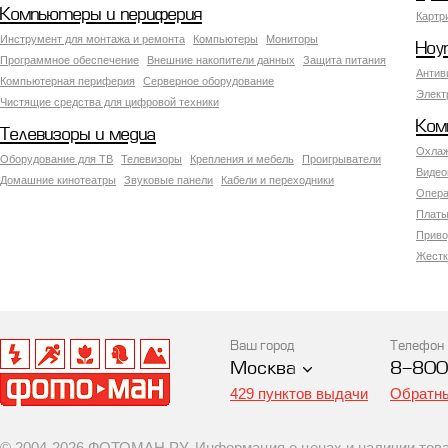
Компьютеры и периферия
Картр
Инструмент для монтажа и ремонта
Компьютеры
Мониторы
Ноу
Программное обеспечение
Внешние накопители данных
Защита питания
Антив
Компьютерная периферия
Серверное оборудование
Элект
Чистящие средства для цифровой техники
Ком
Телевизоры и медиа
Охлаж
Оборудование для ТВ
Телевизоры
Крепления и мебель
Проигрыватели
Видео
Домашние кинотеатры
Звуковые панели
Кабели и переходники
Опера
Платы
Приво
Жестк
Ваш город
Телефон
Москва
8-800
429 пунктов выдачи
Обратны
© 2004-2026 ФОТОМАН.РУ. Информация о ценах и наличии товар