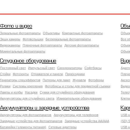
Фото и видео
Объ
Зеркальные фотоаппараты
Объективы
Компактные фотоаппараты
Объек
Экшн камеры
Фотовспышки
Беззеркальные фотоаппараты
Все о
Видеокамеры
Пленочные фотоаппараты
Детские фотоаппараты
Объек
Моментальные фотоаппараты
Объект
Студийное оборудование
Вид
Постоянный свет
Импульсный свет
Синхронизаторы
Софтбоксы
Адапт
Стойки
Фотозонты
Отражатели и панели
Переходники
Плече
Генераторы спецэффектов
Патроны для ламп
Журавли
Фотофоны
Аксес
Ролики
Системы крепления
Фотобоксы и столы для предметной съемки
Видео
Лампы и колбы
Насадки
Сумки для студийного оборудования
Теле
Аккумуляторы для студийного света
Измерительное оборудование
Клетк
Аккумуляторы и зарядные устройства
Кар
Аккумуляторы для фотоаппаратов
Аккумуляторы для телефонов
USB н
Зарядные устройства для фотоаппаратов
Зарядные устройства AA/AAA
(SD) S
Батарейки (элементы питания)
Сетевые адаптеры
USB н