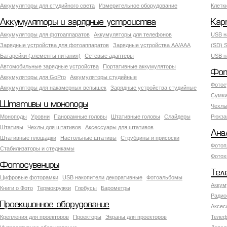
Аккумуляторы для студийного света
Измерительное оборудование
Клетк
Аккумуляторы и зарядные устройства
Кар
Аккумуляторы для фотоаппаратов
Аккумуляторы для телефонов
USB н
Зарядные устройства для фотоаппаратов
Зарядные устройства AA/AAA
(SD) S
Батарейки (элементы питания)
Сетевые адаптеры
USB н
Автомобильные зарядные устройства
Портативные аккумуляторы
Фот
Аккумуляторы для GoPro
Аккумуляторы студийные
Фотос
Аккумуляторы для накамерных вспышек
Зарядные устройства студийные
Сумки
Штативы и моноподы
Чехлы
Моноподы
Уровни
Панорамные головы
Штативные головы
Слайдеры
Рюкза
Штативы
Чехлы для штативов
Аксессуары для штативов
Ана
Штативные площадки
Настольные штативы
Струбцины и присоски
Фотоп
Стабилизаторы и стедикамы
Фотох
Фотосувениры
Тел
Цифровые фоторамки
USB накопители декоративные
Фотоальбомы
Аккум
Книги о Фото
Термокружки
Глобусы
Барометры
Радио
Проекционное оборудование
Аксес
Крепления для проекторов
Проекторы
Экраны для проекторов
Телеф