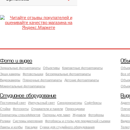
Фото и видео
Объ
Зеркальные фотоаппараты
Объективы
Компактные фотоаппараты
Объек
Экшн камеры
Фотовспышки
Беззеркальные фотоаппараты
Все о
Видеокамеры
Пленочные фотоаппараты
Детские фотоаппараты
Объек
Моментальные фотоаппараты
Объект
Студийное оборудование
Вид
Постоянный свет
Импульсный свет
Синхронизаторы
Софтбоксы
Адапт
Стойки
Фотозонты
Отражатели и панели
Переходники
Плече
Генераторы спецэффектов
Патроны для ламп
Журавли
Фотофоны
Аксес
Ролики
Системы крепления
Фотобоксы и столы для предметной съемки
Видео
Лампы и колбы
Насадки
Сумки для студийного оборудования
Теле