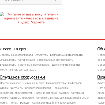
Фото и видео
Объ
Зеркальные фотоаппараты
Объективы
Компактные фотоаппараты
Объек
Экшн камеры
Фотовспышки
Беззеркальные фотоаппараты
Все о
Видеокамеры
Пленочные фотоаппараты
Детские фотоаппараты
Объек
Моментальные фотоаппараты
Объект
Студийное оборудование
Вид
Постоянный свет
Импульсный свет
Синхронизаторы
Софтбоксы
Адапт
Стойки
Фотозонты
Отражатели и панели
Переходники
Плече
Генераторы спецэффектов
Патроны для ламп
Журавли
Фотофоны
Аксес
Ролики
Системы крепления
Фотобоксы и столы для предметной съемки
Видео
Лампы и колбы
Насадки
Сумки для студийного оборудования
Теле