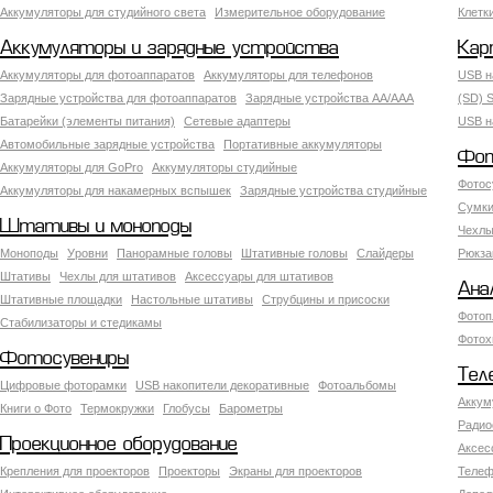
Аккумуляторы для студийного света
Измерительное оборудование
Клетк
Аккумуляторы и зарядные устройства
Кар
Аккумуляторы для фотоаппаратов
Аккумуляторы для телефонов
USB н
Зарядные устройства для фотоаппаратов
Зарядные устройства AA/AAA
(SD) S
Батарейки (элементы питания)
Сетевые адаптеры
USB н
Автомобильные зарядные устройства
Портативные аккумуляторы
Фот
Аккумуляторы для GoPro
Аккумуляторы студийные
Фотос
Аккумуляторы для накамерных вспышек
Зарядные устройства студийные
Сумки
Штативы и моноподы
Чехлы
Моноподы
Уровни
Панорамные головы
Штативные головы
Слайдеры
Рюкза
Штативы
Чехлы для штативов
Аксессуары для штативов
Ана
Штативные площадки
Настольные штативы
Струбцины и присоски
Фотоп
Стабилизаторы и стедикамы
Фотох
Фотосувениры
Тел
Цифровые фоторамки
USB накопители декоративные
Фотоальбомы
Аккум
Книги о Фото
Термокружки
Глобусы
Барометры
Радио
Проекционное оборудование
Аксес
Крепления для проекторов
Проекторы
Экраны для проекторов
Телеф