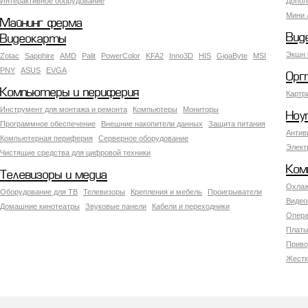
Интерактивное оборудование
Допол
Мини 
Майнинг ферма
Вид
Видеокарты
Экшн 
Zotac
Sapphire
AMD
Palit
PowerColor
KFA2
Inno3D
HIS
GigaByte
MSI
PNY
ASUS
EVGA
Орг
Компьютеры и периферия
Картр
Инструмент для монтажа и ремонта
Компьютеры
Мониторы
Ноу
Программное обеспечение
Внешние накопители данных
Защита питания
Антив
Компьютерная периферия
Серверное оборудование
Элект
Чистящие средства для цифровой техники
Ком
Телевизоры и медиа
Охлаж
Оборудование для ТВ
Телевизоры
Крепления и мебель
Проигрыватели
Видео
Домашние кинотеатры
Звуковые панели
Кабели и переходники
Опера
Платы
Приво
Жестк