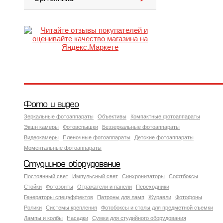
Фото и видео
Зеркальные фотоаппараты
Объективы
Компактные фотоаппараты
Экшн камеры
Фотовспышки
Беззеркальные фотоаппараты
Видеокамеры
Пленочные фотоаппараты
Детские фотоаппараты
Моментальные фотоаппараты
Студийное оборудование
Постоянный свет
Импульсный свет
Синхронизаторы
Софтбоксы
Стойки
Фотозонты
Отражатели и панели
Переходники
Генераторы спецэффектов
Патроны для ламп
Журавли
Фотофоны
Ролики
Системы крепления
Фотобоксы и столы для предметной съемки
Лампы и колбы
Насадки
Сумки для студийного оборудования