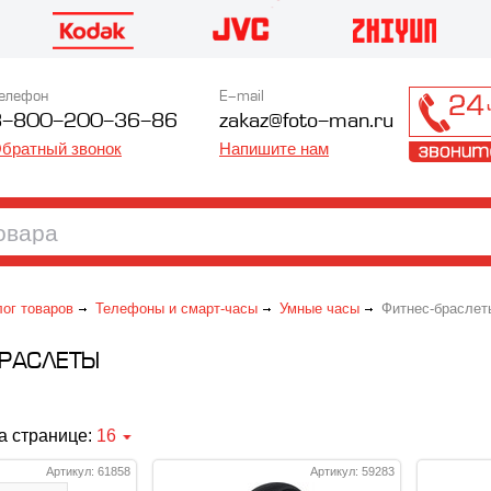
елефон
E-mail
8-800-200-36-86
zakaz@foto-man.ru
братный звонок
Напишите нам
лог товаров
Телефоны и смарт-часы
Умные часы
Фитнес-браслет
БРАСЛЕТЫ
а странице:
16
Артикул: 61858
Артикул: 59283