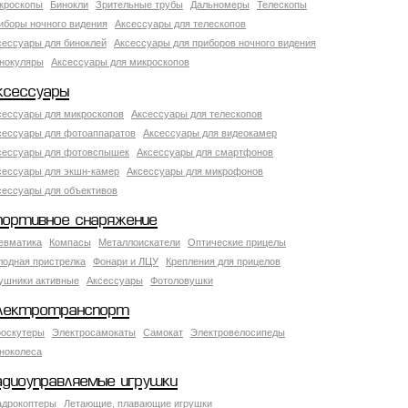
кроскопы
Бинокли
Зрительные трубы
Дальномеры
Телескопы
иборы ночного видения
Аксессуары для телескопов
сессуары для биноклей
Аксессуары для приборов ночного видения
нокуляры
Аксессуары для микроскопов
ксессуары
сессуары для микроскопов
Аксессуары для телескопов
сессуары для фотоаппаратов
Аксессуары для видеокамер
сессуары для фотовспышек
Аксессуары для смартфонов
сессуары для экшн-камер
Аксессуары для микрофонов
сессуары для объективов
портивное снаряжение
евматика
Компасы
Металлоискатели
Оптические прицелы
лодная пристрелка
Фонари и ЛЦУ
Крепления для прицелов
ушники активные
Аксессуары
Фотоловушки
лектротранспорт
роскутеры
Электросамокаты
Самокат
Электровелосипеды
ноколеса
адиоуправляемые игрушки
адрокоптеры
Летающие, плавающие игрушки