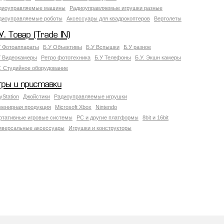
диоуправляемые машины
Радиоуправляемые игрушки разные
диоуправляемые роботы
Аксессуары для квадрокоптеров
Вертолеты
У. Товар (Trade IN)
У Фотоаппараты
Б.У Объективы
Б.У Вспышки
Б.У разное
У Видеокамеры
Ретро фототехника
Б.У Телефоны
Б.У. Экшн камеры
У. Студийное оборудование
гры и приставки
yStation
Джойстики
Радиоуправляемые игрушки
венирная продукция
Microsoft Xbox
Nintendo
ртативные игровые системы
PC и другие платформы
8bit и 16bit
иверсальные аксессуары
Игрушки и конструкторы