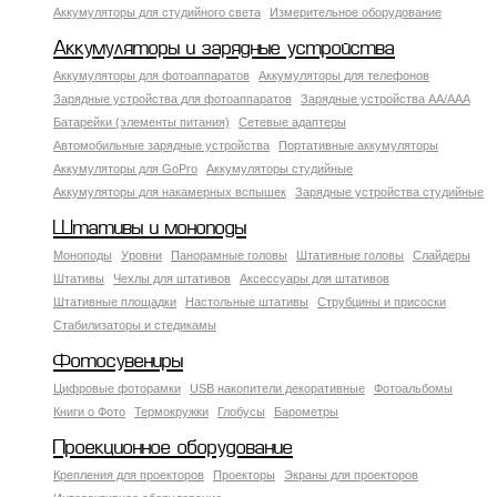
Аккумуляторы для студийного света
Измерительное оборудование
Аккумуляторы и зарядные устройства
Аккумуляторы для фотоаппаратов
Аккумуляторы для телефонов
Зарядные устройства для фотоаппаратов
Зарядные устройства AA/AAA
Батарейки (элементы питания)
Сетевые адаптеры
Автомобильные зарядные устройства
Портативные аккумуляторы
Аккумуляторы для GoPro
Аккумуляторы студийные
Аккумуляторы для накамерных вспышек
Зарядные устройства студийные
Штативы и моноподы
Моноподы
Уровни
Панорамные головы
Штативные головы
Слайдеры
Штативы
Чехлы для штативов
Аксессуары для штативов
Штативные площадки
Настольные штативы
Струбцины и присоски
Стабилизаторы и стедикамы
Фотосувениры
Цифровые фоторамки
USB накопители декоративные
Фотоальбомы
Книги о Фото
Термокружки
Глобусы
Барометры
Проекционное оборудование
Крепления для проекторов
Проекторы
Экраны для проекторов