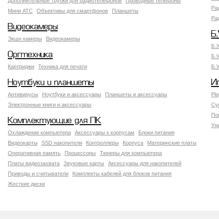
Дополнительные трубки для радиотелефонов
Проводные телефоны
Ра
Мини АТС
Объективы для смартфонов
Планшеты
Ра
Видеокамеры
Б.
Экшн камеры
Видеокамеры
Б.
Оргтехника
Б.
Картриджи
Техника для печати
Б.
Ноутбуки и планшеты
И
Антивирусы
Ноутбуки и аксессуары
Планшеты и аксессуары
Pla
Электронные книги и аксессуары
Су
По
Комплектующие для ПК
Ун
Охлаждение компьютера
Аксессуары к корпусам
Блоки питания
Видеокарты
SSD накопители
Контроллеры
Корпуса
Материнские платы
Оперативная память
Процессоры
Тюнеры для компьютера
Платы видеозахвата
Звуковые карты
Аксессуары для накопителей
Приводы и считыватели
Комплекты кабелей для блоков питания
Жесткие диски