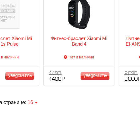
слет Xiaomi Mi
Фитнес-браслет Xiaomi Mi
Фитне
 1s Pulse
Band 4
EI-AN
 в наличии
Нет в наличии
1 490
2 090
уведомить
уведомить
1 400 Р
2 000 
а странице:
16