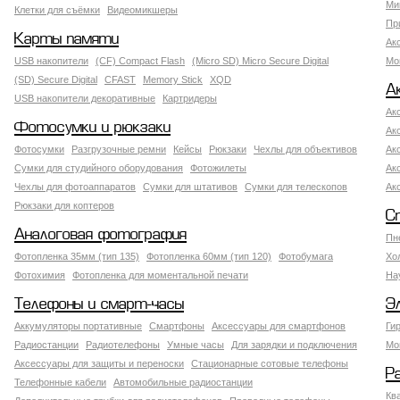
Ми
Клетки для съёмки
Видеомикшеры
Пр
Карты памяти
Ак
USB накопители
(CF) Compact Flash
(Micro SD) Micro Secure Digital
Мо
(SD) Secure Digital
CFAST
Memory Stick
XQD
А
USB накопители декоративные
Картридеры
Ак
Фотосумки и рюкзаки
Ак
Фотосумки
Разгрузочные ремни
Кейсы
Рюкзаки
Чехлы для объективов
Ак
Сумки для студийного оборудования
Фотожилеты
Ак
Чехлы для фотоаппаратов
Сумки для штативов
Сумки для телескопов
Ак
Рюкзаки для коптеров
С
Аналоговая фотография
Пн
Фотопленка 35мм (тип 135)
Фотопленка 60мм (тип 120)
Фотобумага
Хо
Фотохимия
Фотопленка для моментальной печати
На
Телефоны и смарт-часы
Э
Аккумуляторы портативные
Смартфоны
Аксессуары для смартфонов
Ги
Радиостанции
Радиотелефоны
Умные часы
Для зарядки и подключения
Мо
Аксессуары для защиты и переноски
Стационарные сотовые телефоны
Р
Телефонные кабели
Автомобильные радиостанции
Кв