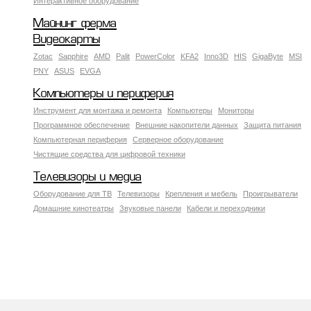
Интерактивное оборудование
Майнинг ферма
Видеокарты
Zotac
Sapphire
AMD
Palit
PowerColor
KFA2
Inno3D
HIS
GigaByte
MSI
PNY
ASUS
EVGA
Компьютеры и периферия
Инструмент для монтажа и ремонта
Компьютеры
Мониторы
Программное обеспечение
Внешние накопители данных
Защита питания
Компьютерная периферия
Серверное оборудование
Чистящие средства для цифровой техники
Телевизоры и медиа
Оборудование для ТВ
Телевизоры
Крепления и мебель
Проигрыватели
Домашние кинотеатры
Звуковые панели
Кабели и переходники