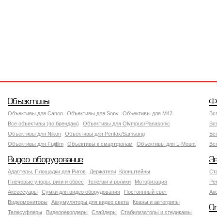
Объективы
Ф
Объективы для Canon
Объективы для Sony
Объективы для M42
Вс
Все объективы (по брендам)
Объективы для Olympus/Panasonic
Вс
Объективы для Nikon
Объективы для Pentax/Samsung
Вс
Объективы для Fujifilm
Объективы к смартфонам
Объективы для L-Mount
Вс
Видео оборудование
З
Адаптеры, Площадки для Ригов
Держатели, Кронштейны
Ст
Плечевые упоры, риги и обвес
Тележки и ролики
Моторизация
Ре
Аксессуары
Сумки для видео оборудования
Постоянный свет
Ак
Видеомониторы
Аккумуляторы для видео света
Краны и автогрипы
О
Телесуфлеры
Видеорекордеры
Слайдеры
Стабилизаторы и стедикамы