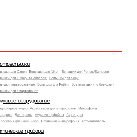
отовспышки
пышки для Canon
Вспышки для Nikon
Вспышки для Pentax/Samsung
пышки для Olympus/Panasonic
Вспышки для Sony
пышки универсальные
Вспышки для Fujifilm
Все вспышки (по брендам)
пышки для смартофонов
вуковое оборудование
ационарное аудио
Аксессуары для микрофонов
Микрофоны
кордеры
Диктофоны
Аудиоинтерфейсы
Гарнитуры
сессуары для наушников
Наушники и микрофоны
Автомагнитолы
птические приборы