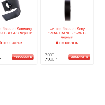
с-браслет Samsung
Фитнес-браслет Sony
920BBEGRU черный
SMARTBAND 2 SWR12
черный
Нет в наличии
Нет в наличии
7 990
уведомить
уведомить
Р
7 900 Р