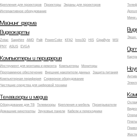
Крепления для проекторов
Проекторы
Экраны для проекторов
Телеф
Интерактивное оборудование
Допол
Мини 
Майнинг ферма
Вид
Видеокарты
Экшн 
Zotac
Sapphire
AMD
Palit
PowerColor
KFA2
Inno3D
HIS
GigaByte
MSI
PNY
ASUS
EVGA
Орг
Картр
Компьютеры и периферия
Инструмент для монтажа и ремонта
Компьютеры
Мониторы
Ноу
Программное обеспечение
Внешние накопители данных
Защита питания
Антив
Компьютерная периферия
Серверное оборудование
Элект
Чистящие средства для цифровой техники
Ком
Телевизоры и медиа
Охлаж
Оборудование для ТВ
Телевизоры
Крепления и мебель
Проигрыватели
Видео
Домашние кинотеатры
Звуковые панели
Кабели и переходники
Опера
Платы
Приво
Жестк