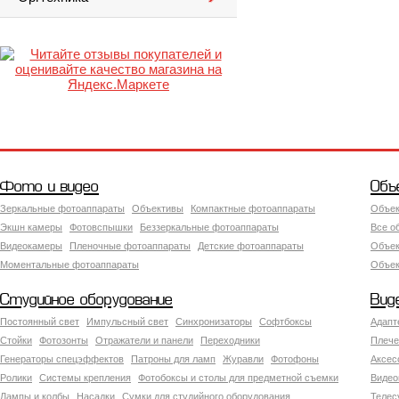
Фото и видео
Объ
Зеркальные фотоаппараты
Объективы
Компактные фотоаппараты
Объек
Экшн камеры
Фотовспышки
Беззеркальные фотоаппараты
Все о
Видеокамеры
Пленочные фотоаппараты
Детские фотоаппараты
Объек
Моментальные фотоаппараты
Объект
Студийное оборудование
Вид
Постоянный свет
Импульсный свет
Синхронизаторы
Софтбоксы
Адапт
Стойки
Фотозонты
Отражатели и панели
Переходники
Плече
Генераторы спецэффектов
Патроны для ламп
Журавли
Фотофоны
Аксес
Ролики
Системы крепления
Фотобоксы и столы для предметной съемки
Видео
Лампы и колбы
Насадки
Сумки для студийного оборудования
Теле