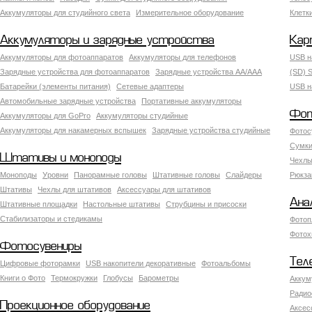
Аккумуляторы для студийного света
Измерительное оборудование
Клетк
Аккумуляторы и зарядные устройства
Кар
Аккумуляторы для фотоаппаратов
Аккумуляторы для телефонов
USB н
Зарядные устройства для фотоаппаратов
Зарядные устройства AA/AAA
(SD) S
Батарейки (элементы питания)
Сетевые адаптеры
USB н
Автомобильные зарядные устройства
Портативные аккумуляторы
Фот
Аккумуляторы для GoPro
Аккумуляторы студийные
Аккумуляторы для накамерных вспышек
Зарядные устройства студийные
Фотос
Сумки
Штативы и моноподы
Чехлы
Моноподы
Уровни
Панорамные головы
Штативные головы
Слайдеры
Рюкза
Штативы
Чехлы для штативов
Аксессуары для штативов
Ана
Штативные площадки
Настольные штативы
Струбцины и присоски
Стабилизаторы и стедикамы
Фотоп
Фотох
Фотосувениры
Тел
Цифровые фоторамки
USB накопители декоративные
Фотоальбомы
Книги о Фото
Термокружки
Глобусы
Барометры
Аккум
Радио
Проекционное оборудование
Аксес