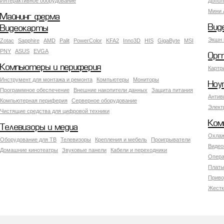
Интерактивное оборудование
Допол
Мини 
Майнинг ферма
Вид
Видеокарты
Экшн 
Zotac
Sapphire
AMD
Palit
PowerColor
KFA2
Inno3D
HIS
GigaByte
MSI
PNY
ASUS
EVGA
Орг
Компьютеры и периферия
Картр
Инструмент для монтажа и ремонта
Компьютеры
Мониторы
Ноу
Программное обеспечение
Внешние накопители данных
Защита питания
Антив
Компьютерная периферия
Серверное оборудование
Элект
Чистящие средства для цифровой техники
Ком
Телевизоры и медиа
Охлаж
Оборудование для ТВ
Телевизоры
Крепления и мебель
Проигрыватели
Видео
Домашние кинотеатры
Звуковые панели
Кабели и переходники
Опера
Платы
Приво
Жестк