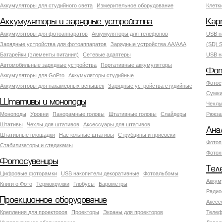
Аккумуляторы для студийного света
Измерительное оборудование
Клетк
Аккумуляторы и зарядные устройства
Кар
Аккумуляторы для фотоаппаратов
Аккумуляторы для телефонов
USB н
Зарядные устройства для фотоаппаратов
Зарядные устройства AA/AAA
(SD) S
Батарейки (элементы питания)
Сетевые адаптеры
USB н
Автомобильные зарядные устройства
Портативные аккумуляторы
Фот
Аккумуляторы для GoPro
Аккумуляторы студийные
Фотос
Аккумуляторы для накамерных вспышек
Зарядные устройства студийные
Сумки
Штативы и моноподы
Чехлы
Моноподы
Уровни
Панорамные головы
Штативные головы
Слайдеры
Рюкза
Штативы
Чехлы для штативов
Аксессуары для штативов
Ана
Штативные площадки
Настольные штативы
Струбцины и присоски
Фотоп
Стабилизаторы и стедикамы
Фотох
Фотосувениры
Тел
Цифровые фоторамки
USB накопители декоративные
Фотоальбомы
Аккум
Книги о Фото
Термокружки
Глобусы
Барометры
Радио
Проекционное оборудование
Аксес
Крепления для проекторов
Проекторы
Экраны для проекторов
Телеф