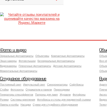
Фото и видео
Объ
Зеркальные фотоаппараты
Объективы
Компактные фотоаппараты
Объек
Экшн камеры
Фотовспышки
Беззеркальные фотоаппараты
Все о
Видеокамеры
Пленочные фотоаппараты
Детские фотоаппараты
Объек
Моментальные фотоаппараты
Объект
Студийное оборудование
Вид
Постоянный свет
Импульсный свет
Синхронизаторы
Софтбоксы
Адапт
Стойки
Фотозонты
Отражатели и панели
Переходники
Плече
Генераторы спецэффектов
Патроны для ламп
Журавли
Фотофоны
Аксес
Ролики
Системы крепления
Фотобоксы и столы для предметной съемки
Видео
Лампы и колбы
Насадки
Сумки для студийного оборудования
Теле