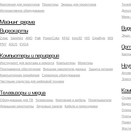
Крепления для проекторов
Проекторы
Экраны для проекторов
Телеф
Интерактивное оборудование
Допол
Мини 
Майнинг ферма
Вид
Видеокарты
Экшн 
Zotac
Sapphire
AMD
Palit
PowerColor
KFA2
Inno3D
HIS
GigaByte
MSI
PNY
ASUS
EVGA
Орг
Картр
Компьютеры и периферия
Инструмент для монтажа и ремонта
Компьютеры
Мониторы
Ноу
Программное обеспечение
Внешние накопители данных
Защита питания
Антив
Компьютерная периферия
Серверное оборудование
Элект
Чистящие средства для цифровой техники
Ком
Телевизоры и медиа
Охлаж
Оборудование для ТВ
Телевизоры
Крепления и мебель
Проигрыватели
Видео
Домашние кинотеатры
Звуковые панели
Кабели и переходники
Опера
Платы
Приво
Жестк