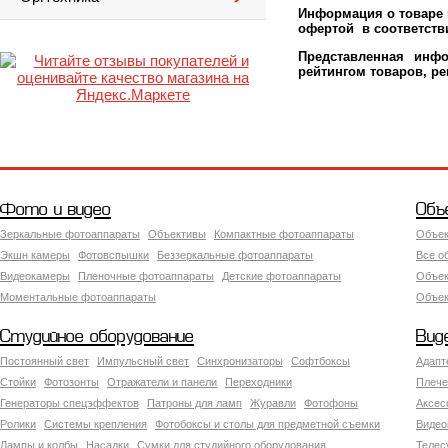
Информация о товаре м
офертой в соответстви
Представленная инфо
рейтингом товаров, р
Фото и видео
Объ
Зеркальные фотоаппараты
Объективы
Компактные фотоаппараты
Объек
Экшн камеры
Фотовспышки
Беззеркальные фотоаппараты
Все о
Видеокамеры
Пленочные фотоаппараты
Детские фотоаппараты
Объек
Моментальные фотоаппараты
Объект
Студийное оборудование
Вид
Постоянный свет
Импульсный свет
Синхронизаторы
Софтбоксы
Адапт
Стойки
Фотозонты
Отражатели и панели
Переходники
Плече
Генераторы спецэффектов
Патроны для ламп
Журавли
Фотофоны
Аксес
Ролики
Системы крепления
Фотобоксы и столы для предметной съемки
Видео
Лампы и колбы
Насадки
Сумки для студийного оборудования
Теле