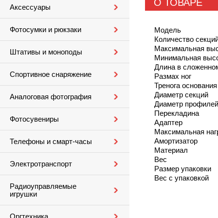
О ТОВАРЕ
Аксессуары
Фотосумки и рюкзаки
Модель
Количество секци
Максимальная вы
Штативы и моноподы
Минимальная выс
Длина в сложенно
Спортивное снаряжение
Размах ног
Тренога основания
Диаметр секций
Аналоговая фотография
Диаметр профилей
Перекладина
Фотосувениры
Адаптер
Максимальная наг
Амортизатор
Телефоны и смарт-часы
Материал
Вес
Электротранспорт
Размер упаковки
Вес с упаковкой
Радиоуправляемые
игрушки
Оргтехника