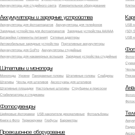
Аккумуляторы для студийного света
Измерительное оборудование
Клетк
Аккумуляторы и зарядные устройства
Кар
Аккумуляторы для фотоаппаратов
Аккумуляторы для телефонов
USB н
Зарядные устройства для фотоаппаратов
Зарядные устройства AA/AAA
(SD) S
Батарейки (элементы питания)
Сетевые адаптеры
USB н
Автомобильные зарядные устройства
Портативные аккумуляторы
Фот
Аккумуляторы для GoPro
Аккумуляторы студийные
Аккумуляторы для накамерных вспышек
Зарядные устройства студийные
Фотос
Сумки
Штативы и моноподы
Чехлы
Моноподы
Уровни
Панорамные головы
Штативные головы
Слайдеры
Рюкза
Штативы
Чехлы для штативов
Аксессуары для штативов
Ана
Штативные площадки
Настольные штативы
Струбцины и присоски
Стабилизаторы и стедикамы
Фотоп
Фотох
Фотосувениры
Тел
Цифровые фоторамки
USB накопители декоративные
Фотоальбомы
Книги о Фото
Термокружки
Глобусы
Барометры
Аккум
Радио
Проекционное оборудование
Аксес