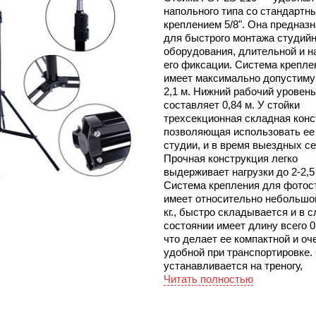
напольного типа со стандартн
креплением 5/8". Она предназ
для быстрого монтажа студийн
оборудования, длительной и 
его фиксации. Система крепле
имеет максимально допустиму
2,1 м. Нижний рабочий уровень
составляет 0,84 м. У стойки
трехсекционная складная конс
позволяющая использовать ее 
студии, и в время выездных се
Прочная конструкция легко
выдерживает нагрузки до 2-2,5 
Система крепления для фотос
имеет относительно небольшой
кг., быстро складывается и в 
состоянии имеет длину всего 0
что делает ее компактной и оч
удобной при транспортировке.
устанавливается на треногу,
обеспечивающую стойке отли
Читать полностью
устойчивость на любой, даже 
ровной поверхности. Система