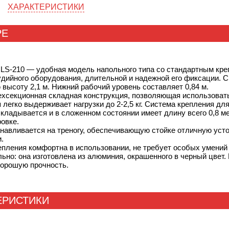
крепления комфортна в исполь
ХАРАКТЕРИСТИКИ
не требует особых умений и
инструментов. Стойка
выглядитэстетично и привлека
РЕ
она изготовлена из алюминия,
окрашенного в черный цвет. М
система узлов-крепежей обес
LS-210 — удобная модель напольного типа со стандартным кре
ей легкость и хорошую прочнос
удийного оборудования, длительной и надежной его фиксации. 
высоту 2,1 м. Нижний рабочий уровень составляет 0,84 м.
ехсекционная складная конструкция, позволяющая использовать 
 легко выдерживает нагрузки до 2-2,5 кг. Система крепления д
 складывается и в сложенном состоянии имеет длину всего 0,8 м
овке.
навливается на треногу, обеспечивающую стойке отличную усто
.
пления комфортна в использовании, не требует особых умений 
ьно: она изготовлена из алюминия, окрашенного в черный цвет
хорошую прочность.
ЕРИСТИКИ