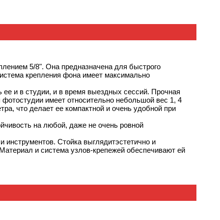
зовании,
тельно:
атериал и
печивают
плением 5/8". Она предназначена для быстрого
ть.
Система крепления фона имеет максимально
ее и в студии, и в время выездных сессий. Прочная
ля фотостудии имеет относительно небольшой вес 1, 4
етра, что делает ее компактной и очень удобной при
йчивость на любой, даже не очень ровной
и инструментов. Стойка выглядитэстетично и
. Материал и система узлов-крепежей обеспечивают ей