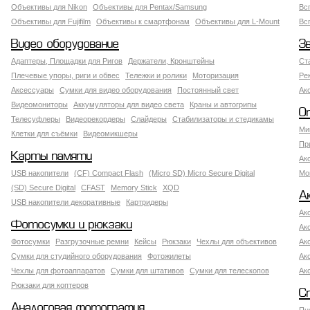
Объективы для Nikon
Объективы для Pentax/Samsung
Вс
Объективы для Fujifilm
Объективы к смартфонам
Объективы для L-Mount
Вс
Видео оборудование
З
Адаптеры, Площадки для Ригов
Держатели, Кронштейны
Ст
Плечевые упоры, риги и обвес
Тележки и ролики
Моторизация
Ре
Аксессуары
Сумки для видео оборудования
Постоянный свет
Ак
Видеомониторы
Аккумуляторы для видео света
Краны и автогрипы
О
Телесуфлеры
Видеорекордеры
Слайдеры
Стабилизаторы и стедикамы
Ми
Клетки для съёмки
Видеомикшеры
Пр
Карты памяти
Ак
USB накопители
(CF) Compact Flash
(Micro SD) Micro Secure Digital
Мо
(SD) Secure Digital
CFAST
Memory Stick
XQD
А
USB накопители декоративные
Картридеры
Ак
Фотосумки и рюкзаки
Ак
Фотосумки
Разгрузочные ремни
Кейсы
Рюкзаки
Чехлы для объективов
Ак
Сумки для студийного оборудования
Фотожилеты
Ак
Чехлы для фотоаппаратов
Сумки для штативов
Сумки для телескопов
Ак
Рюкзаки для коптеров
С
Аналоговая фотография