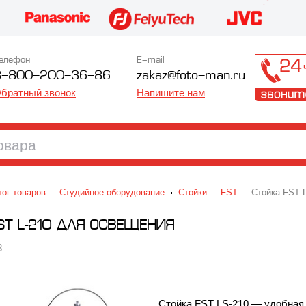
елефон
E-mail
8-800-200-36-86
zakaz@foto-man.ru
братный звонок
Напишите нам
лог товаров
Студийное оборудование
Стойки
FST
Стойка FST L
ST L-210 ДЛЯ ОCВЕЩЕНИЯ
3
Стойка FST LS-210 — удобная