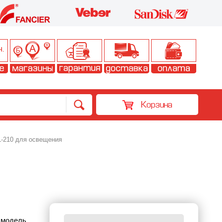
Корзина
-210 для оcвещения
 модель