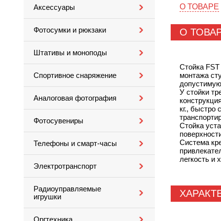
О ТОВАРЕ
Аксессуары
Фотосумки и рюкзаки
О ТОВА
Штативы и моноподы
Стойка FST 
монтажа ст
Спортивное снаряжение
допустимую 
У стойки тр
Аналоговая фотография
конструкция
кг., быстро
транспортир
Фотосувениры
Стойка уста
поверхности
Система кре
Телефоны и смарт-часы
привлекател
легкость и 
Электротранспорт
Радиоуправляемые
ХАРАКТ
игрушки
Оргтехника