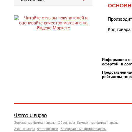
ОСНОВН
Производи
Код товара
Информация о т
офертой в соот
Представленн
рейтингом това
Фото и видео
Зеркальные фотоаппараты
Объективы
Компактные фотоаппараты
Экшн камеры
Фотовспышки
Беззеркальные фотоаппараты