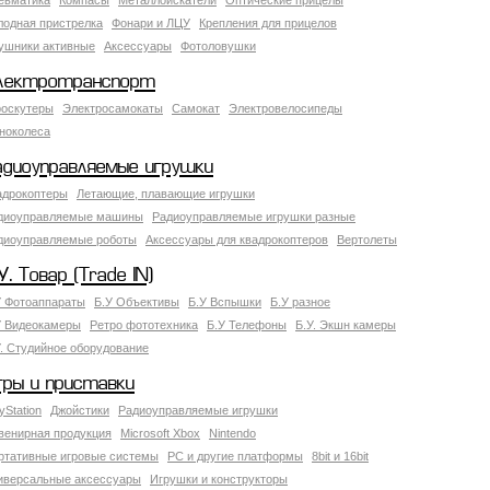
евматика
Компасы
Металлоискатели
Оптические прицелы
лодная пристрелка
Фонари и ЛЦУ
Крепления для прицелов
ушники активные
Аксессуары
Фотоловушки
лектротранспорт
роскутеры
Электросамокаты
Самокат
Электровелосипеды
ноколеса
адиоуправляемые игрушки
адрокоптеры
Летающие, плавающие игрушки
диоуправляемые машины
Радиоуправляемые игрушки разные
диоуправляемые роботы
Аксессуары для квадрокоптеров
Вертолеты
У. Товар (Trade IN)
У Фотоаппараты
Б.У Объективы
Б.У Вспышки
Б.У разное
У Видеокамеры
Ретро фототехника
Б.У Телефоны
Б.У. Экшн камеры
У. Студийное оборудование
гры и приставки
yStation
Джойстики
Радиоуправляемые игрушки
венирная продукция
Microsoft Xbox
Nintendo
ртативные игровые системы
PC и другие платформы
8bit и 16bit
иверсальные аксессуары
Игрушки и конструкторы