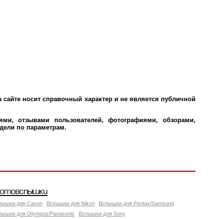
 сайте носит справочный характер и не является публичной
ми, отзывами пользователей, фотографиями, обзорами,
дели по параметрам.
отовспышки
пышки для Canon
Вспышки для Nikon
Вспышки для Pentax/Samsung
пышки для Olympus/Panasonic
Вспышки для Sony