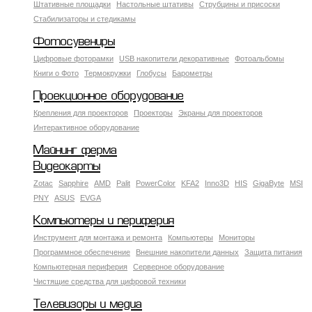
Штативные площадки
Настольные штативы
Струбцины и присоски
Стабилизаторы и стедикамы
Фотосувениры
Цифровые фоторамки
USB накопители декоративные
Фотоальбомы
Книги о Фото
Термокружки
Глобусы
Барометры
Проекционное оборудование
Крепления для проекторов
Проекторы
Экраны для проекторов
Интерактивное оборудование
Майнинг ферма
Видеокарты
Zotac
Sapphire
AMD
Palit
PowerColor
KFA2
Inno3D
HIS
GigaByte
MSI
PNY
ASUS
EVGA
Компьютеры и периферия
Инструмент для монтажа и ремонта
Компьютеры
Мониторы
Программное обеспечение
Внешние накопители данных
Защита питания
Компьютерная периферия
Серверное оборудование
Чистящие средства для цифровой техники
Телевизоры и медиа