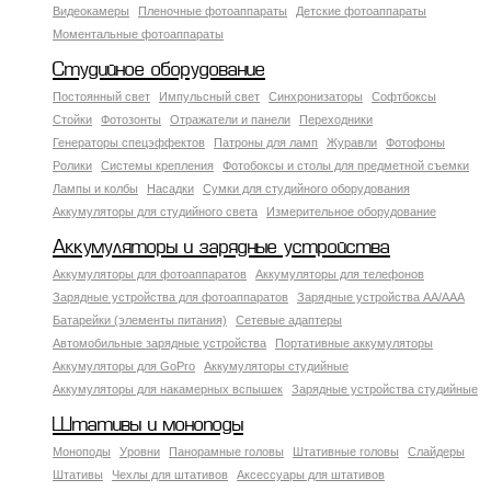
Видеокамеры
Пленочные фотоаппараты
Детские фотоаппараты
Моментальные фотоаппараты
Студийное оборудование
Постоянный свет
Импульсный свет
Синхронизаторы
Софтбоксы
Стойки
Фотозонты
Отражатели и панели
Переходники
Генераторы спецэффектов
Патроны для ламп
Журавли
Фотофоны
Ролики
Системы крепления
Фотобоксы и столы для предметной съемки
Лампы и колбы
Насадки
Сумки для студийного оборудования
Аккумуляторы для студийного света
Измерительное оборудование
Аккумуляторы и зарядные устройства
Аккумуляторы для фотоаппаратов
Аккумуляторы для телефонов
Зарядные устройства для фотоаппаратов
Зарядные устройства AA/AAA
Батарейки (элементы питания)
Сетевые адаптеры
Автомобильные зарядные устройства
Портативные аккумуляторы
Аккумуляторы для GoPro
Аккумуляторы студийные
Аккумуляторы для накамерных вспышек
Зарядные устройства студийные
Штативы и моноподы
Моноподы
Уровни
Панорамные головы
Штативные головы
Слайдеры
Штативы
Чехлы для штативов
Аксессуары для штативов