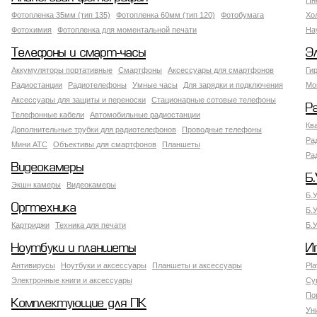
Пн
Фотопленка 35мм (тип 135)
Фотопленка 60мм (тип 120)
Фотобумага
Хо
Фотохимия
Фотопленка для моментальной печати
На
Телефоны и смарт-часы
Э
Аккумуляторы портативные
Смартфоны
Аксессуары для смартфонов
Ги
Радиостанции
Радиотелефоны
Умные часы
Для зарядки и подключения
Мо
Аксессуары для защиты и переноски
Стационарные сотовые телефоны
Р
Телефонные кабели
Автомобильные радиостанции
Кв
Дополнительные трубки для радиотелефонов
Проводные телефоны
Ра
Мини АТС
Объективы для смартфонов
Планшеты
Ра
Видеокамеры
Б.
Экшн камеры
Видеокамеры
Б.
Оргтехника
Б.
Картриджи
Техника для печати
Б.
Ноутбуки и планшеты
И
Антивирусы
Ноутбуки и аксессуары
Планшеты и аксессуары
Pla
Электронные книги и аксессуары
Су
По
Комплектующие для ПК
Ун