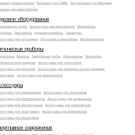
пышки универсальные
Вспышки для Fujifilm
Все вспышки (по брендам)
пышки для смартофонов
вуковое оборудование
ационарное аудио
Аксессуары для микрофонов
Микрофоны
кордеры
Диктофоны
Аудиоинтерфейсы
Гарнитуры
сессуары для наушников
Наушники и микрофоны
Автомагнитолы
птические приборы
кроскопы
Бинокли
Зрительные трубы
Дальномеры
Телескопы
иборы ночного видения
Аксессуары для телескопов
сессуары для биноклей
Аксессуары для приборов ночного видения
нокуляры
Аксессуары для микроскопов
ксессуары
сессуары для микроскопов
Аксессуары для телескопов
сессуары для фотоаппаратов
Аксессуары для видеокамер
сессуары для фотовспышек
Аксессуары для смартфонов
сессуары для экшн-камер
Аксессуары для микрофонов
сессуары для объективов
портивное снаряжение