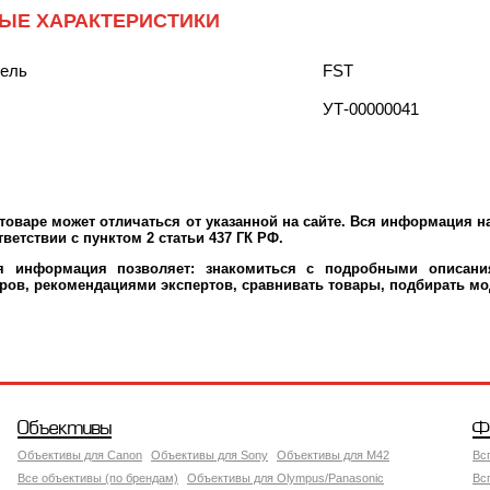
ЫЕ ХАРАКТЕРИСТИКИ
тель
FST
УТ-00000041
оваре может отличаться от указанной на сайте. Вся информация на
ветствии с пунктом 2 статьи 437 ГК РФ.
ая информация позволяет: знакомиться с подробными описания
ров, рекомендациями экспертов, сравнивать товары, подбирать мо
Объективы
Ф
Объективы для Canon
Объективы для Sony
Объективы для M42
Вс
Все объективы (по брендам)
Объективы для Olympus/Panasonic
Вс