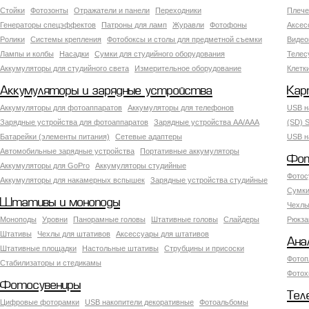
Стойки
Фотозонты
Отражатели и панели
Переходники
Плече
Генераторы спецэффектов
Патроны для ламп
Журавли
Фотофоны
Аксес
Ролики
Системы крепления
Фотобоксы и столы для предметной съемки
Видео
Лампы и колбы
Насадки
Сумки для студийного оборудования
Теле
Аккумуляторы для студийного света
Измерительное оборудование
Клетк
Аккумуляторы и зарядные устройства
Кар
Аккумуляторы для фотоаппаратов
Аккумуляторы для телефонов
USB н
Зарядные устройства для фотоаппаратов
Зарядные устройства AA/AAA
(SD) S
Батарейки (элементы питания)
Сетевые адаптеры
USB н
Автомобильные зарядные устройства
Портативные аккумуляторы
Фот
Аккумуляторы для GoPro
Аккумуляторы студийные
Фотос
Аккумуляторы для накамерных вспышек
Зарядные устройства студийные
Сумки
Штативы и моноподы
Чехлы
Моноподы
Уровни
Панорамные головы
Штативные головы
Слайдеры
Рюкза
Штативы
Чехлы для штативов
Аксессуары для штативов
Ана
Штативные площадки
Настольные штативы
Струбцины и присоски
Фотоп
Стабилизаторы и стедикамы
Фотох
Фотосувениры
Тел
Цифровые фоторамки
USB накопители декоративные
Фотоальбомы