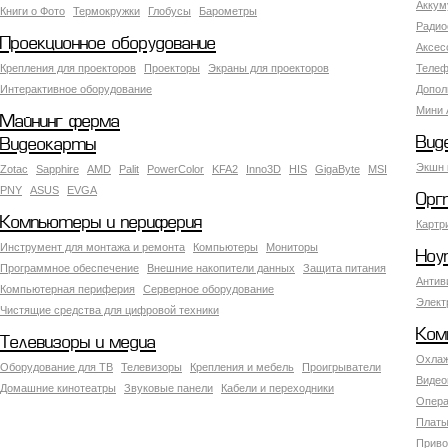
Аккум
Книги о Фото
Термокружки
Глобусы
Барометры
Радио
Проекционное оборудование
Аксес
Крепления для проекторов
Проекторы
Экраны для проекторов
Телеф
Интерактивное оборудование
Допол
Мини 
Майнинг ферма
Вид
Видеокарты
Экшн 
Zotac
Sapphire
AMD
Palit
PowerColor
KFA2
Inno3D
HIS
GigaByte
MSI
PNY
ASUS
EVGA
Орг
Компьютеры и периферия
Картр
Инструмент для монтажа и ремонта
Компьютеры
Мониторы
Ноу
Программное обеспечение
Внешние накопители данных
Защита питания
Антив
Компьютерная периферия
Серверное оборудование
Элект
Чистящие средства для цифровой техники
Ком
Телевизоры и медиа
Охлаж
Оборудование для ТВ
Телевизоры
Крепления и мебель
Проигрыватели
Видео
Домашние кинотеатры
Звуковые панели
Кабели и переходники
Опера
Платы
Приво