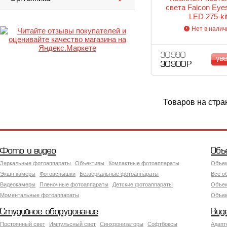
света Falcon Eyes
LED 275-ki
Нет в налич
30 990
ув
30 900 Р
Товаров на стра
Фото и видео
Объ
Зеркальные фотоаппараты
Объективы
Компактные фотоаппараты
Объек
Экшн камеры
Фотовспышки
Беззеркальные фотоаппараты
Все о
Видеокамеры
Пленочные фотоаппараты
Детские фотоаппараты
Объек
Моментальные фотоаппараты
Объект
Студийное оборудование
Вид
Постоянный свет
Импульсный свет
Синхронизаторы
Софтбоксы
Адапт