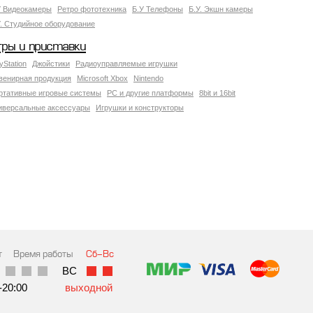
У Видеокамеры
Ретро фототехника
Б.У Телефоны
Б.У. Экшн камеры
У. Студийное оборудование
гры и приставки
yStation
Джойстики
Радиоуправляемые игрушки
венирная продукция
Microsoft Xbox
Nintendo
ртативные игровые системы
PC и другие платформы
8bit и 16bit
иверсальные аксессуары
Игрушки и конструкторы
т
Время работы
Сб-Вс
ВC
-20:00
выходной