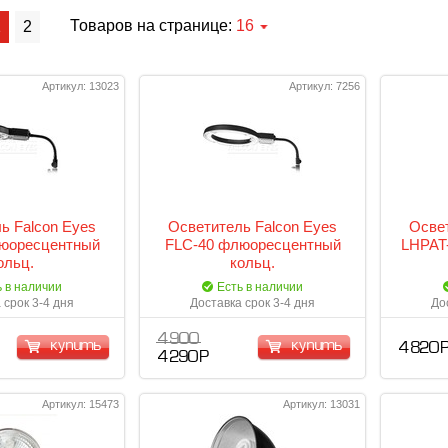
Товаров на странице:
16
1
2
Артикул: 13023
Артикул: 7256
ь Falcon Eyes
Осветитель Falcon Eyes
Освет
юоресцентный
FLC-40 флюоресцентный
LHPAT-
ольц.
кольц.
ь в наличии
Есть в наличии
 срок 3-4 дня
Доставка срок 3-4 дня
До
4 900
купить
купить
4 820 
4 290 Р
Артикул: 15473
Артикул: 13031