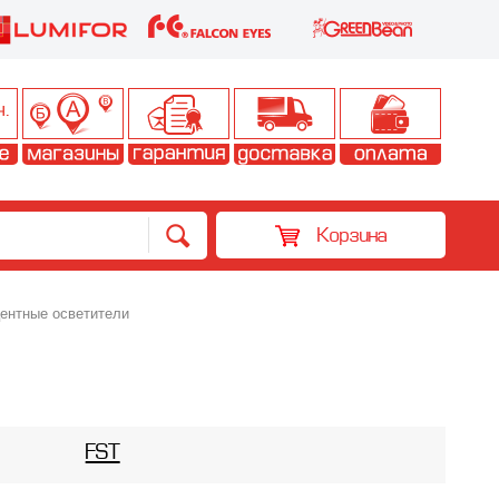
Корзина
нтные осветители
FST