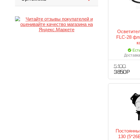
Осветител
FLC-28 фл
к
Ест
Доставка
5 100
3 850 Р
Постоянный
130 (5*26