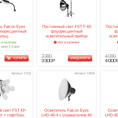
ь Falcon Eyes
Постоянный свет FST F-65
Постоя
юоресцентный
флуоресцентный
ф
ольц.
осветительный прибор
осве
ь в наличии
Нет в наличии
 срок 1-3 дня
3 390
4 090
купить
уведомить
3 300 Р
4 000 
Артикул: 17111
Артикул: 13026
 свет FST KF-
Осветитель Falcon Eyes
Освет
Вт + софтбокс
LHD-40-4 с отражателем 40
LHD-40