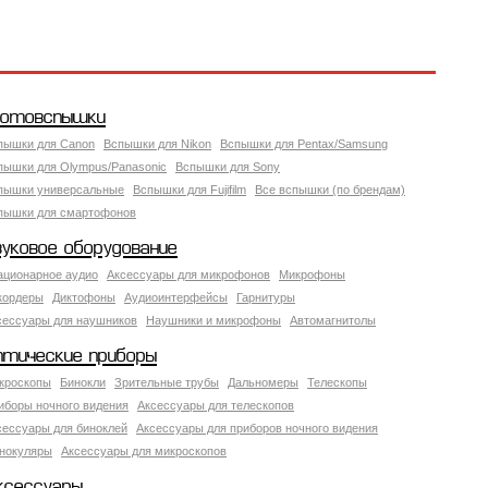
отовспышки
пышки для Canon
Вспышки для Nikon
Вспышки для Pentax/Samsung
пышки для Olympus/Panasonic
Вспышки для Sony
пышки универсальные
Вспышки для Fujifilm
Все вспышки (по брендам)
пышки для смартофонов
вуковое оборудование
ационарное аудио
Аксессуары для микрофонов
Микрофоны
кордеры
Диктофоны
Аудиоинтерфейсы
Гарнитуры
сессуары для наушников
Наушники и микрофоны
Автомагнитолы
птические приборы
кроскопы
Бинокли
Зрительные трубы
Дальномеры
Телескопы
иборы ночного видения
Аксессуары для телескопов
сессуары для биноклей
Аксессуары для приборов ночного видения
нокуляры
Аксессуары для микроскопов
ксессуары