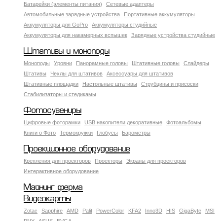
Батарейки (элементы питания)
Сетевые адаптеры
Автомобильные зарядные устройства
Портативные аккумуляторы
Аккумуляторы для GoPro
Аккумуляторы студийные
Аккумуляторы для накамерных вспышек
Зарядные устройства студийные
Штативы и моноподы
Моноподы
Уровни
Панорамные головы
Штативные головы
Слайдеры
Штативы
Чехлы для штативов
Аксессуары для штативов
Штативные площадки
Настольные штативы
Струбцины и присоски
Стабилизаторы и стедикамы
Фотосувениры
Цифровые фоторамки
USB накопители декоративные
Фотоальбомы
Книги о Фото
Термокружки
Глобусы
Барометры
Проекционное оборудование
Крепления для проекторов
Проекторы
Экраны для проекторов
Интерактивное оборудование
Майнинг ферма
Видеокарты
Zotac
Sapphire
AMD
Palit
PowerColor
KFA2
Inno3D
HIS
GigaByte
MSI