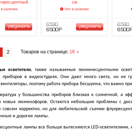
уоресцентный
см
льный прибор
 в наличии
Нет в наличии
6 590
6 590
уведомить
уведомить
6 500 Р
6 500 
Товаров на странице:
16
1
2
ые осветители
, также называемые люминесцентными освет
х приборов в видеостудиях. Они дают много света, но не г
 вентиляторы, поэтому работа прибора бесшумна, что важно при
пература у большинства приборов близкая к солнечной, а эф
я новых люминофоров. Остаются небольшие проблемы с дискр
е совсем корректно, но для любительской съемки флуоресцент
енные и дорогие лампы.
есцентные лампы все больше вытесняются LED-осветителями, но