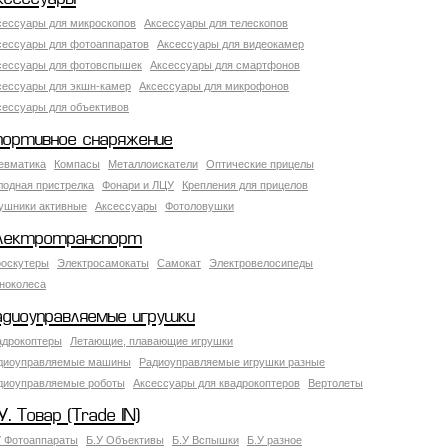
сессуары для микроскопов
Аксессуары для телескопов
сессуары для фотоаппаратов
Аксессуары для видеокамер
сессуары для фотовспышек
Аксессуары для смартфонов
сессуары для экшн-камер
Аксессуары для микрофонов
сессуары для объективов
портивное снаряжение
евматика
Компасы
Металлоискатели
Оптические прицелы
лодная пристрелка
Фонари и ЛЦУ
Крепления для прицелов
ушники активные
Аксессуары
Фотоловушки
лектротранспорт
роскутеры
Электросамокаты
Самокат
Электровелосипеды
ноколеса
адиоуправляемые игрушки
адрокоптеры
Летающие, плавающие игрушки
диоуправляемые машины
Радиоуправляемые игрушки разные
диоуправляемые роботы
Аксессуары для квадрокоптеров
Вертолеты
У. Товар (Trade IN)
У Фотоаппараты
Б.У Объективы
Б.У Вспышки
Б.У разное