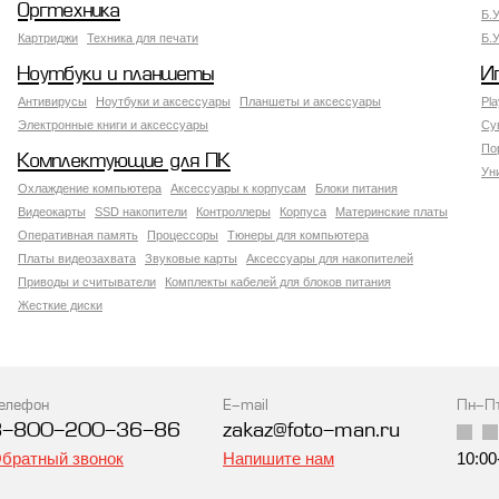
Оргтехника
Б.
Картриджи
Техника для печати
Б.
Ноутбуки и планшеты
И
Антивирусы
Ноутбуки и аксессуары
Планшеты и аксессуары
Pla
Электронные книги и аксессуары
Су
По
Комплектующие для ПК
Ун
Охлаждение компьютера
Аксессуары к корпусам
Блоки питания
Видеокарты
SSD накопители
Контроллеры
Корпуса
Материнские платы
Оперативная память
Процессоры
Тюнеры для компьютера
Платы видеозахвата
Звуковые карты
Аксессуары для накопителей
Приводы и считыватели
Комплекты кабелей для блоков питания
Жесткие диски
елефон
E-mail
Пн-П
8-800-200-36-86
zakaz@foto-man.ru
братный звонок
Напишите нам
10:00