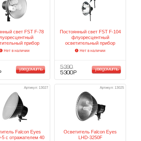
нный свет FST F-78
Постоянный свет FST F-104
луоресцентный
флуоресцентный
тительный прибор
осветительный прибор
Нет в наличии
Нет в наличии
5 390
уведомить
уведомить
Р
5 300 Р
Артикул: 13027
Артикул: 13025
итель Falcon Eyes
Осветитель Falcon Eyes
-5 с отражателем 40
LHD-3250F