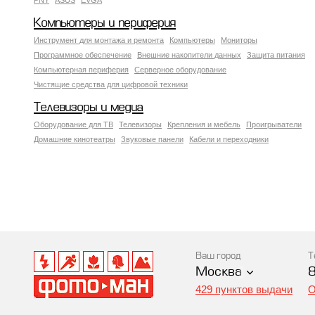
PNY
ASUS
EVGA
Компьютеры и периферия
Инструмент для монтажа и ремонта
Компьютеры
Мониторы
Программное обеспечение
Внешние накопители данных
Защита питания
Компьютерная периферия
Серверное оборудование
Чистящие средства для цифровой техники
Телевизоры и медиа
Оборудование для ТВ
Телевизоры
Крепления и мебель
Проигрыватели
Домашние кинотеатры
Звуковые панели
Кабели и переходники
Ваш город
Т
Москва
429 пунктов выдачи
О