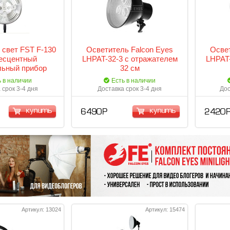
свет FST F-130
Осветитель Falcon Eyes
Освет
есцентный
LHPAT-32-3 с отражателем
LHPAT-
льный прибор
32 см
ь в наличии
Есть в наличии
 срок 3-4 дня
Доставка срок 3-4 дня
Дос
купить
купить
6 490 Р
2 420 
Артикул: 13024
Артикул: 15474