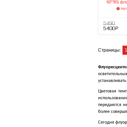
60*90) фл
осветите
Нет
5 490
5 400 Р
Страницы:
Флуоресцентн
осветительны
устанавливать
Цветовая тем
использовани
передаются н
более соверш
Сегодня флуор