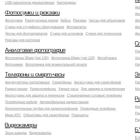
USB накопители декоративные
Картридеры
Ак
Фотосумки и рюкзаки
Ак
Фотосумки
Разгрузочные ремни
Кейсы
Рюкзаки
Чехлы для объективов
Ак
Сумки для студийного оборудования
Фотожилеты
Ак
Чехлы для фотоаппаратов
Сумки для штативов
Сумки для телескопов
Ак
Рюкзаки для коптеров
С
Аналоговая фотография
Пн
Фотопленка 35мм (тип 135)
Фотопленка 60мм (тип 120)
Фотобумага
Хо
Фотохимия
Фотопленка для моментальной печати
На
Телефоны и смарт-часы
Э
Аккумуляторы портативные
Смартфоны
Аксессуары для смартфонов
Ги
Радиостанции
Радиотелефоны
Умные часы
Для зарядки и подключения
Мо
Аксессуары для защиты и переноски
Стационарные сотовые телефоны
Р
Телефонные кабели
Автомобильные радиостанции
Кв
Дополнительные трубки для радиотелефонов
Проводные телефоны
Ра
Мини АТС
Объективы для смартфонов
Планшеты
Ра
Видеокамеры
Б.
Экшн камеры
Видеокамеры
Б.