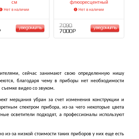
см
флюоресцентный
Нет в наличии
Нет в наличии
7 090
уведомить
уведомить
Р
7 000 Р
ителями, сейчас занимают свою определенную нишу
реются, благодаря чему в приборы нет необходимости
 съемке видео со звуком.
фект мерцания убран за счет изменения конструкции и
етным спектром прибора, из-за чего некоторые цвета
ные осветители подходят, а профессионалы используют
 из-за низкой стоимости таких приборов у них еще есть