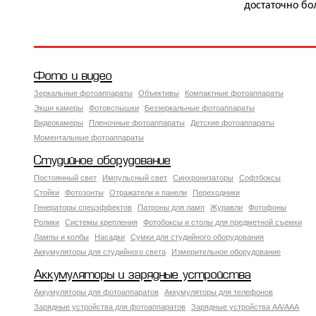
достаточно бо
Фото и видео
Зеркальные фотоаппараты
Объективы
Компактные фотоаппараты
Экшн камеры
Фотовспышки
Беззеркальные фотоаппараты
Видеокамеры
Пленочные фотоаппараты
Детские фотоаппараты
Моментальные фотоаппараты
Студийное оборудование
Постоянный свет
Импульсный свет
Синхронизаторы
Софтбоксы
Стойки
Фотозонты
Отражатели и панели
Переходники
Генераторы спецэффектов
Патроны для ламп
Журавли
Фотофоны
Ролики
Системы крепления
Фотобоксы и столы для предметной съемки
Лампы и колбы
Насадки
Сумки для студийного оборудования
Аккумуляторы для студийного света
Измерительное оборудование
Аккумуляторы и зарядные устройства
Аккумуляторы для фотоаппаратов
Аккумуляторы для телефонов
Зарядные устройства для фотоаппаратов
Зарядные устройства AA/AAA