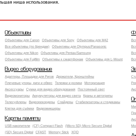
льшая ниша использования.
Объективы
Ф
Объективы для Canon
Объективы для Sony
Объективы для M42
Вс
Все объективы (по брендам)
Объективы для Olympus/Panasonic
Вс
Объективы для Nikon
Объективы для Pentax/Samsung
Вс
Объективы для Fujifilm
Объективы к смартфонам
Объективы для L-Mount
Вс
Видео оборудование
З
Адаптеры, Площадки для Ригов
Держатели, Кронштейны
Ст
Плечевые упоры, риги и обвес
Тележки и ролики
Моторизация
Ре
Аксессуары
Сумки для видео оборудования
Постоянный свет
Ак
Видеомониторы
Аккумуляторы для видео света
Краны и автогрипы
О
Телесуфлеры
Видеорекордеры
Слайдеры
Стабилизаторы и стедикамы
Ми
Клетки для съёмки
Видеомикшеры
Пр
Карты памяти
Ак
USB накопители
(CF) Compact Flash
(Micro SD) Micro Secure Digital
Мо
(SD) Secure Digital
CFAST
Memory Stick
XQD
А