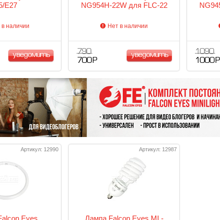
5/E27
NG954H-22W для FLC-22
NG945
 в наличии
Нет в наличии
790
1 090
уведомить
уведомить
700 Р
1 000 Р
Артикул: 12990
Артикул: 12987
Falcon Eyes
Лампа Falcon Eyes ML-