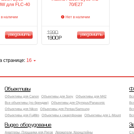
W для FLC-40
70/E27
 в наличии
Нет в наличии
1 990
уведомить
уведомить
1 900 Р
а странице:
16
Объективы
Ф
Объективы для Canon
Объективы для Sony
Объективы для M42
Вс
Все объективы (по брендам)
Объективы для Olympus/Panasonic
Вс
Объективы для Nikon
Объективы для Pentax/Samsung
Вс
Объективы для Fujifilm
Объективы к смартфонам
Объективы для L-Mount
Вс
Видео оборудование
З
Адаптеры, Площадки для Ригов
Держатели, Кронштейны
Ст