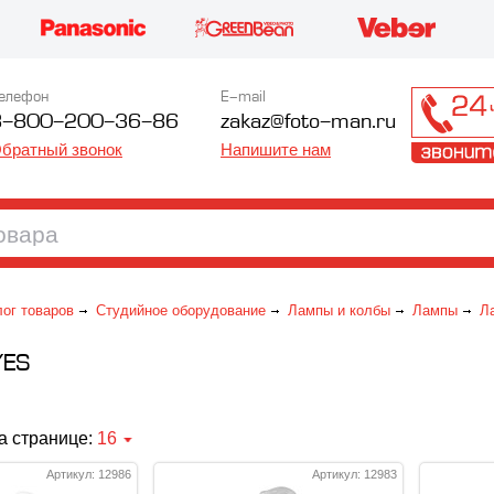
елефон
E-mail
8-800-200-36-86
zakaz@foto-man.ru
братный звонок
Напишите нам
лог товаров
Студийное оборудование
Лампы и колбы
Лампы
Л
YES
а странице:
16
Артикул: 12986
Артикул: 12983