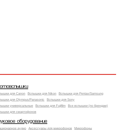
отовспышки
пышки для Canon
Вспышки для Nikon
Вспышки для Pentax/Samsung
пышки для Olympus/Panasonic
Вспышки для Sony
пышки универсальные
Вспышки для Fujifilm
Все вспышки (по брендам)
пышки для смартофонов
вуковое оборудование
ационарное аудио
Аксессуары для микрофонов
Микрофоны