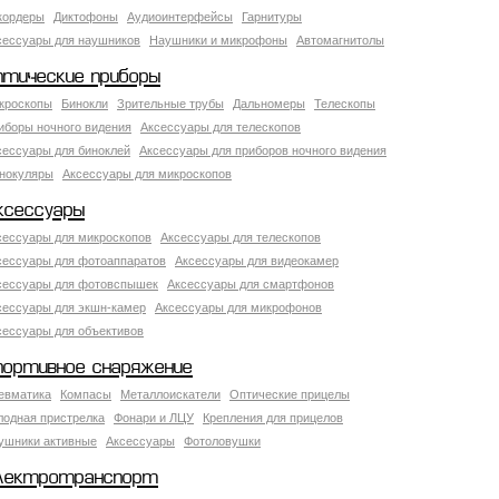
кордеры
Диктофоны
Аудиоинтерфейсы
Гарнитуры
сессуары для наушников
Наушники и микрофоны
Автомагнитолы
птические приборы
кроскопы
Бинокли
Зрительные трубы
Дальномеры
Телескопы
иборы ночного видения
Аксессуары для телескопов
сессуары для биноклей
Аксессуары для приборов ночного видения
нокуляры
Аксессуары для микроскопов
ксессуары
сессуары для микроскопов
Аксессуары для телескопов
сессуары для фотоаппаратов
Аксессуары для видеокамер
сессуары для фотовспышек
Аксессуары для смартфонов
сессуары для экшн-камер
Аксессуары для микрофонов
сессуары для объективов
портивное снаряжение
евматика
Компасы
Металлоискатели
Оптические прицелы
лодная пристрелка
Фонари и ЛЦУ
Крепления для прицелов
ушники активные
Аксессуары
Фотоловушки
лектротранспорт