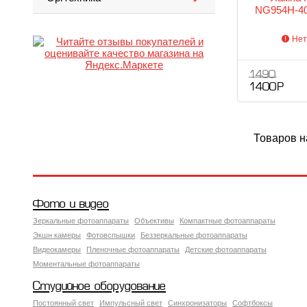
NG954H-40
Нет
1 490
1 400 Р
Товаров н
Фото и видео
Зеркальные фотоаппараты
Объективы
Компактные фотоаппараты
Экшн камеры
Фотовспышки
Беззеркальные фотоаппараты
Видеокамеры
Пленочные фотоаппараты
Детские фотоаппараты
Моментальные фотоаппараты
Студийное оборудование
Постоянный свет
Импульсный свет
Синхронизаторы
Софтбоксы