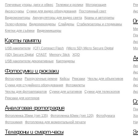
Плечевые упоры, риги и обвес
Тележки и ролики
Моторизация
Ре
Аксессуары
Сумки для видео оборудования
Постоянный свет
Ак
Видеомониторы
Аккумуляторы для видео света
Краны и автогрипы
О
Телесуфлеры
Видеорекордеры
Слайдеры
Стабилизаторы и стедикамы
Ми
Клетки для съёмки
Видеомикшеры
Пр
Карты памяти
Ак
USB накопители
(CF) Compact Flash
(Micro SD) Micro Secure Digital
Мо
(SD) Secure Digital
CFAST
Memory Stick
XQD
А
USB накопители декоративные
Картридеры
Ак
Фотосумки и рюкзаки
Ак
Фотосумки
Разгрузочные ремни
Кейсы
Рюкзаки
Чехлы для объективов
Ак
Сумки для студийного оборудования
Фотожилеты
Ак
Чехлы для фотоаппаратов
Сумки для штативов
Сумки для телескопов
Ак
Рюкзаки для коптеров
С
Аналоговая фотография
Пн
Фотопленка 35мм (тип 135)
Фотопленка 60мм (тип 120)
Фотобумага
Хо
Фотохимия
Фотопленка для моментальной печати
На
Телефоны и смарт-часы
Э