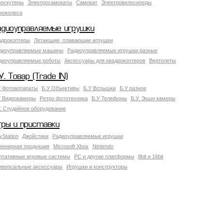
роскутеры
Электросамокаты
Самокат
Электровелосипеды
ноколеса
адиоуправляемые игрушки
адрокоптеры
Летающие, плавающие игрушки
диоуправляемые машины
Радиоуправляемые игрушки разные
диоуправляемые роботы
Аксессуары для квадрокоптеров
Вертолеты
У. Товар (Trade IN)
У Фотоаппараты
Б.У Объективы
Б.У Вспышки
Б.У разное
У Видеокамеры
Ретро фототехника
Б.У Телефоны
Б.У. Экшн камеры
У. Студийное оборудование
гры и приставки
yStation
Джойстики
Радиоуправляемые игрушки
венирная продукция
Microsoft Xbox
Nintendo
ртативные игровые системы
PC и другие платформы
8bit и 16bit
иверсальные аксессуары
Игрушки и конструкторы