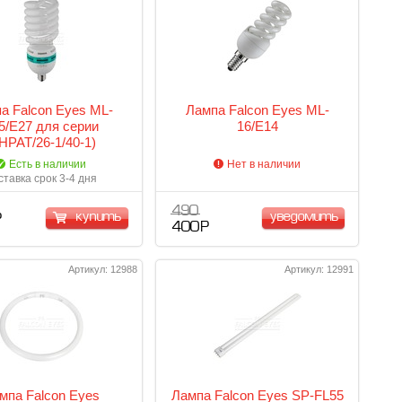
а Falcon Eyes ML-
Лампа Falcon Eyes ML-
5/E27 для серии
16/E14
HPAT/26-1/40-1)
Есть в наличии
Нет в наличии
ставка срок 3-4 дня
490
купить
уведомить
Р
400 Р
Артикул: 12988
Артикул: 12991
мпа Falcon Eyes
Лампа Falcon Eyes SP-FL55