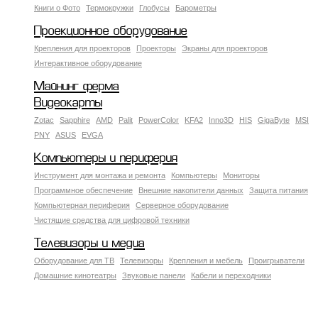
Книги о Фото
Термокружки
Глобусы
Барометры
Проекционное оборудование
Крепления для проекторов
Проекторы
Экраны для проекторов
Интерактивное оборудование
Майнинг ферма
Видеокарты
Zotac
Sapphire
AMD
Palit
PowerColor
KFA2
Inno3D
HIS
GigaByte
MSI
PNY
ASUS
EVGA
Компьютеры и периферия
Инструмент для монтажа и ремонта
Компьютеры
Мониторы
Программное обеспечение
Внешние накопители данных
Защита питания
Компьютерная периферия
Серверное оборудование
Чистящие средства для цифровой техники
Телевизоры и медиа
Оборудование для ТВ
Телевизоры
Крепления и мебель
Проигрыватели
Домашние кинотеатры
Звуковые панели
Кабели и переходники