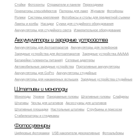
Стойки
Фотозонты
Отражатели и панели
Переходники
Генераторы спецэффектов
Патроны для ламп
Журавли
Фотофоны
Ролики
Системы крепления
Фотобоксы и столы для предметной съемки
Лампы и колбы
Насадки
Сумки для студийного оборудования
Аккумуляторы для студийного света
Измерительное оборудование
Аккумуляторы и зарядные устройства
Аккумуляторы для фотоаппаратов
Аккумуляторы для телефонов
Зарядные устройства для фотоаппаратов
Зарядные устройства AA/AAA
Батарейки (элементы питания)
Сетевые адаптеры
Автомобильные зарядные устройства
Портативные аккумуляторы
Аккумуляторы для GoPro
Аккумуляторы студийные
Аккумуляторы для накамерных вспышек
Зарядные устройства студийные
Штативы и моноподы
Моноподы
Уровни
Панорамные головы
Штативные головы
Слайдеры
Штативы
Чехлы для штативов
Аксессуары для штативов
Штативные площадки
Настольные штативы
Струбцины и присоски
Стабилизаторы и стедикамы
Фотосувениры
Цифровые фоторамки
USB накопители декоративные
Фотоальбомы