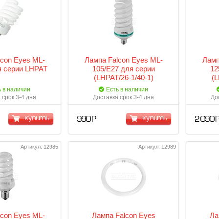
lcon Eyes ML-
Лампа Falcon Eyes ML-
Ламп
я серии LHPAT
105/E27 для серии
12
(LHPAT/26-1/40-1)
(L
ь в наличии
Есть в наличии
 срок 3-4 дня
Доставка срок 3-4 дня
До
купить
купить
990 Р
2 090 
Артикул: 12985
Артикул: 12989
lcon Eyes ML-
Лампа Falcon Eyes
Ла