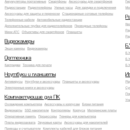
Аккумуляторы портативные
Смартфоны
Аксессуары для смартфонов
Ги
Радиостанции
Радиотелефоны
Умные часы
Для зарядки и подключения
Мо
Аксессуары для защиты и переноски
Стационарные сотовые телефоны
Р
Телефонные кабели
Автомобильные радиостанции
Кв
Дополнительные трубки для радиотелефонов
Проводные телефоны
Ра
Мини АТС
Объективы для смартфонов
Планшеты
Ра
Видеокамеры
Б.
Экшн камеры
Видеокамеры
Б.
Оргтехника
Б.
Картриджи
Техника для печати
Б.
Ноутбуки и планшеты
И
Антивирусы
Ноутбуки и аксессуары
Планшеты и аксессуары
Pla
Электронные книги и аксессуары
Су
По
Комплектующие для ПК
Ун
Охлаждение компьютера
Аксессуары к корпусам
Блоки питания
Видеокарты
SSD накопители
Контроллеры
Корпуса
Материнские платы
Оперативная память
Процессоры
Тюнеры для компьютера
Платы видеозахвата
Звуковые карты
Аксессуары для накопителей
Приводы и считыватели
Комплекты кабелей для блоков питания