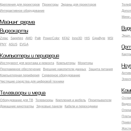
Крепления для проекторов
Проекторы
Экраны для проекторов
Телеф
Интерактивное оборудование
Допол
Мини 
Майнинг ферма
Вид
Видеокарты
Экшн 
Zotac
Sapphire
AMD
Palit
PowerColor
KFA2
Inno3D
HIS
GigaByte
MSI
PNY
ASUS
EVGA
Орг
Картр
Компьютеры и периферия
Инструмент для монтажа и ремонта
Компьютеры
Мониторы
Ноу
Программное обеспечение
Внешние накопители данных
Защита питания
Антив
Компьютерная периферия
Серверное оборудование
Элект
Чистящие средства для цифровой техники
Ком
Телевизоры и медиа
Охлаж
Оборудование для ТВ
Телевизоры
Крепления и мебель
Проигрыватели
Видео
Домашние кинотеатры
Звуковые панели
Кабели и переходники
Опера
Платы
Приво
Жестк