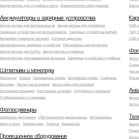
Аккумуляторы для студийного света
Измерительное оборудование
Клетк
Аккумуляторы и зарядные устройства
Кар
Аккумуляторы для фотоаппаратов
Аккумуляторы для телефонов
USB н
Зарядные устройства для фотоаппаратов
Зарядные устройства AA/AAA
(SD) S
Батарейки (элементы питания)
Сетевые адаптеры
USB н
Автомобильные зарядные устройства
Портативные аккумуляторы
Фот
Аккумуляторы для GoPro
Аккумуляторы студийные
Аккумуляторы для накамерных вспышек
Зарядные устройства студийные
Фотос
Сумки
Штативы и моноподы
Чехлы
Моноподы
Уровни
Панорамные головы
Штативные головы
Слайдеры
Рюкза
Штативы
Чехлы для штативов
Аксессуары для штативов
Ана
Штативные площадки
Настольные штативы
Струбцины и присоски
Стабилизаторы и стедикамы
Фотоп
Фотох
Фотосувениры
Тел
Цифровые фоторамки
USB накопители декоративные
Фотоальбомы
Книги о Фото
Термокружки
Глобусы
Барометры
Аккум
Радио
Проекционное оборудование
Аксес