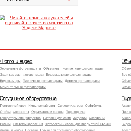
Фото и видео
Объ
Зеркальные фотоаппараты
Объективы
Компактные фотоаппараты
Объек
Экшн камеры
Фотовспышки
Беззеркальные фотоаппараты
Все о
Видеокамеры
Пленочные фотоаппараты
Детские фотоаппараты
Объек
Моментальные фотоаппараты
Объект
Студийное оборудование
Вид
Постоянный свет
Импульсный свет
Синхронизаторы
Софтбоксы
Адапт
Стойки
Фотозонты
Отражатели и панели
Переходники
Плече
Генераторы спецэффектов
Патроны для ламп
Журавли
Фотофоны
Аксес
Ролики
Системы крепления
Фотобоксы и столы для предметной съемки
Видео
Лампы и колбы
Насадки
Сумки для студийного оборудования
Теле